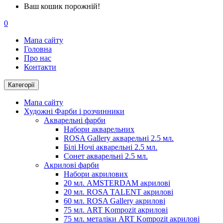
Ваш кошик порожній!
0
Мапа сайту
Головна
Про нас
Контакти
Категорії
Мапа сайту
Художні Фарби і розчинники
Акварельні фарби
Набори акварельних
ROSA Gallery акварельні 2.5 мл.
Білі Ночі акварельні 2.5 мл.
Сонет акварельні 2.5 мл.
Акрилові фарби
Набори акрилових
20 мл. AMSTERDAM акрилові
20 мл. ROSA TALENT акрилові
60 мл. ROSA Gallery акрилові
75 мл. ART Kompozit акрилові
75 мл. металіки ART Kompozit акрилові