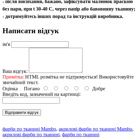
- після висихання, бажано, зафіксувати малюнок праскою
без пари, при t 30-40 С, через папір або бавовняну тканину;
- дотримуйтесь інших порад та інструкцій виробника.
Написати відгук
ім'я
Ваш відгук:
Примітка:
HTML розмітка не підтримується! Використовуйте
звичайний текст.
Оцінка
Погано
Добре
Введіть код, зазначений на картинці:
Відправити відгук
фарби по тканині Mambo
,
акрилові фарби по тканині Mambo
,
акрилові фарби по тканині
,
фарби по тканині