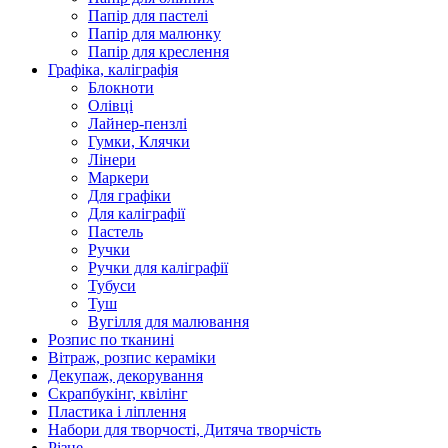
Папір для пастелі
Папір для малюнку
Папір для креслення
Графіка, каліграфія
Блокноти
Олівці
Лайнер-пензлі
Гумки, Клячки
Лінери
Маркери
Для графіки
Для каліграфії
Пастель
Ручки
Ручки для каліграфії
Тубуси
Туш
Вугілля для малювання
Розпис по тканині
Вітраж, розпис кераміки
Декупаж, декорування
Скрапбукінг, квілінг
Пластика і ліплення
Набори для творчості, Дитяча творчість
Різне