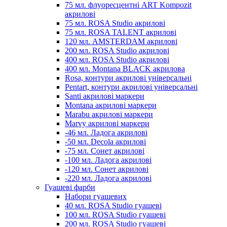
75 мл. флуоресцентні ART Kompozit
акрилові
75 мл. ROSA Studio акрилові
75 мл. ROSA TALENT акрилові
120 мл. AMSTERDAM акрилові
200 мл. ROSA Studio акрилові
400 мл. ROSA Studio акрилові
400 мл. Montana BLACK акрилова
Rosa, контури акрилові універсальні
Pentart, контури акрилові універсальні
Santi акрилові маркери
Montana акрилові маркери
Marabu акрилові маркери
Marvy акрилові маркери
-46 мл. Ладога акрилові
-50 мл. Decola акрилові
-75 мл. Сонет акрилові
-100 мл. Ладога акрилові
-120 мл. Сонет акрилові
-220 мл. Ладога акрилові
Гуашеві фарби
Набори гуашевих
40 мл. ROSA Studio гуашеві
100 мл. ROSA Studio гуашеві
200 мл. ROSA Studio гуашеві