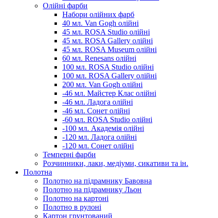
Олійні фарби
Набори олійних фарб
40 мл. Van Gogh олійні
45 мл. ROSA Studio олійні
45 мл. ROSA Gallery олійні
45 мл. ROSA Museum олійні
60 мл. Renesans олійні
100 мл. ROSA Studio олійні
100 мл. ROSA Gallery олійні
200 мл. Van Gogh олійні
-46 мл. Майстер Клас олійні
-46 мл. Ладога олійні
-46 мл. Сонет олійні
-60 мл. ROSA Studio олійні
-100 мл. Академія олійні
-120 мл. Ладога олійні
-120 мл. Сонет олійні
Темперні фарби
Розчинники, лаки, медіуми, сикативи та ін.
Полотна
Полотно на підрамнику Бавовна
Полотно на підрамнику Льон
Полотно на картоні
Полотно в рулоні
Картон грунтований