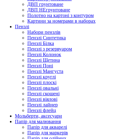
ДВП грунтоване
ДВП НЕгрунтоване
Полотно на картоні з контуром
Картини за номерами в наборах
Пензлі
Набори пензлів
Пензлі Синтетика
Пензлі Білка
Пензлі з резервуаром
Пензлі Колонок
Пензлі Щетина
Пензлі Поні
Пензлі Мангуста
Пензлі круглі
Пензлі плоскі
Пензлі овальні
Пензлі скошені
Пензлі віялові
Пензлі лайнер
Пензлі флейц
Мольберти, аксесуари
Папір для малювання
Папір для акварелі
Папір для маркерів
Папір для олійних