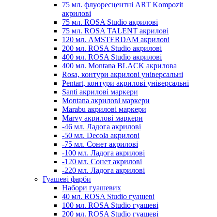
75 мл. флуоресцентні ART Kompozit
акрилові
75 мл. ROSA Studio акрилові
75 мл. ROSA TALENT акрилові
120 мл. AMSTERDAM акрилові
200 мл. ROSA Studio акрилові
400 мл. ROSA Studio акрилові
400 мл. Montana BLACK акрилова
Rosa, контури акрилові універсальні
Pentart, контури акрилові універсальні
Santi акрилові маркери
Montana акрилові маркери
Marabu акрилові маркери
Marvy акрилові маркери
-46 мл. Ладога акрилові
-50 мл. Decola акрилові
-75 мл. Сонет акрилові
-100 мл. Ладога акрилові
-120 мл. Сонет акрилові
-220 мл. Ладога акрилові
Гуашеві фарби
Набори гуашевих
40 мл. ROSA Studio гуашеві
100 мл. ROSA Studio гуашеві
200 мл. ROSA Studio гуашеві