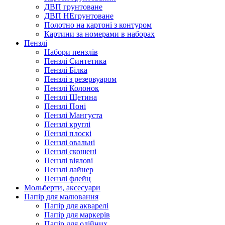
ДВП грунтоване
ДВП НЕгрунтоване
Полотно на картоні з контуром
Картини за номерами в наборах
Пензлі
Набори пензлів
Пензлі Синтетика
Пензлі Білка
Пензлі з резервуаром
Пензлі Колонок
Пензлі Щетина
Пензлі Поні
Пензлі Мангуста
Пензлі круглі
Пензлі плоскі
Пензлі овальні
Пензлі скошені
Пензлі віялові
Пензлі лайнер
Пензлі флейц
Мольберти, аксесуари
Папір для малювання
Папір для акварелі
Папір для маркерів
Папір для олійних