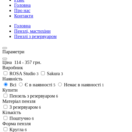
Головна
Про нас
Контакти
Головна
Пензлі, мастихіни
Пензлі з резервуаром
Параметри
Ціна
114
-
357
грн.
Виробник
ROSA Studio
Sakura
3
3
Наявність
Всі
Є в наявності
Немає в наявності
5
1
Купити
Пензель з резервуаром
6
Матеріал пензля
З резервуаром
6
Кількість
Поштучно
6
Форма пензля
Кругла
6