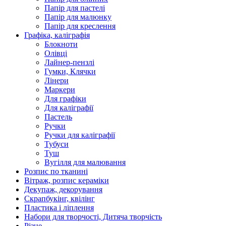
Папір для пастелі
Папір для малюнку
Папір для креслення
Графіка, каліграфія
Блокноти
Олівці
Лайнер-пензлі
Гумки, Клячки
Лінери
Маркери
Для графіки
Для каліграфії
Пастель
Ручки
Ручки для каліграфії
Тубуси
Туш
Вугілля для малювання
Розпис по тканині
Вітраж, розпис кераміки
Декупаж, декорування
Скрапбукінг, квілінг
Пластика і ліплення
Набори для творчості, Дитяча творчість
Різне