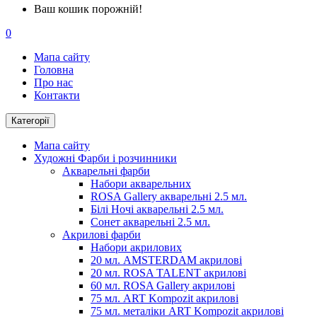
Ваш кошик порожній!
0
Мапа сайту
Головна
Про нас
Контакти
Категорії
Мапа сайту
Художні Фарби і розчинники
Акварельні фарби
Набори акварельних
ROSA Gallery акварельні 2.5 мл.
Білі Ночі акварельні 2.5 мл.
Сонет акварельні 2.5 мл.
Акрилові фарби
Набори акрилових
20 мл. AMSTERDAM акрилові
20 мл. ROSA TALENT акрилові
60 мл. ROSA Gallery акрилові
75 мл. ART Kompozit акрилові
75 мл. металіки ART Kompozit акрилові