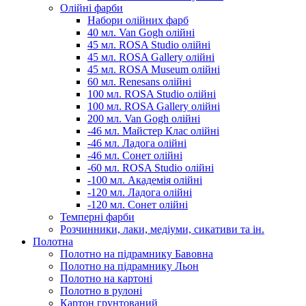
Олійні фарби
Набори олійних фарб
40 мл. Van Gogh олійні
45 мл. ROSA Studio олійні
45 мл. ROSA Gallery олійні
45 мл. ROSA Museum олійні
60 мл. Renesans олійні
100 мл. ROSA Studio олійні
100 мл. ROSA Gallery олійні
200 мл. Van Gogh олійні
-46 мл. Майстер Клас олійні
-46 мл. Ладога олійні
-46 мл. Сонет олійні
-60 мл. ROSA Studio олійні
-100 мл. Академія олійні
-120 мл. Ладога олійні
-120 мл. Сонет олійні
Темперні фарби
Розчинники, лаки, медіуми, сикативи та ін.
Полотна
Полотно на підрамнику Бавовна
Полотно на підрамнику Льон
Полотно на картоні
Полотно в рулоні
Картон грунтований