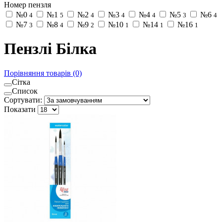
Номер пензля
№0
№1
№2
№3
№4
№5
№6
4
5
4
4
4
3
4
№7
№8
№9
№10
№14
№16
3
4
2
1
1
1
Пензлі Білка
Порівняння товарів (0)
Сітка
Список
Сортувати:
Показати