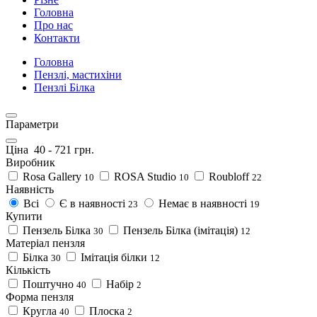
Головна
Про нас
Контакти
Головна
Пензлі, мастихіни
Пензлі Білка
Параметри
Ціна
40
-
721
грн.
Виробник
Rosa Gallery
ROSA Studio
Roubloff
10
10
22
Наявність
Всі
Є в наявності
Немає в наявності
23
19
Купити
Пензель Білка
Пензель Білка (імітація)
30
12
Матеріал пензля
Білка
Імітація білки
30
12
Кількість
Поштучно
Набір
40
2
Форма пензля
Кругла
Плоска
40
2