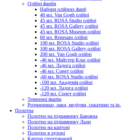
Олійні фарби
Набори олійних фарб
40 мл. Van Gogh олійні
45 мл. ROSA Studio олійні
45 мл. ROSA Gallery олійні
45 мл. ROSA Museum олійні
60 мл. Renesans олійні
100 мл. ROSA Studio олійні
100 мл. ROSA Gallery олійні
200 мл. Van Gogh олійні
-46 мл. Майстер Клас олійні
-46 мл. Ладога олійні
-46 мл. Сонет олійні
-60 мл. ROSA Studio олійні
-100 мл. Академія олійні
-120 мл. Ладога олійні
-120 мл. Сонет олійні
Темперні фарби
Розчинники, лаки, медіуми, сикативи та ін.
Полотна
Полотно на підрамнику Бавовна
Полотно на підрамнику Льон
Полотно на картоні
Полотно в рулоні
Картон грунтований