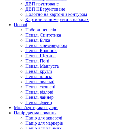
ДВП грунтоване
ДВП НЕгрунтоване
Полотно на картоні з контуром
Картини за номерами в наборах
Пензлі
Набори пензлів
Пензлі Синтетика
Пензлі Білка
Пензлі з резервуаром
Пензлі Колонок
Пензлі Щетина
Пензлі Поні
Пензлі Мангуста
Пензлі круглі
Пензлі плоскі
Пензлі овальні
Пензлі скошені
Пензлі віялові
Пензлі лайнер
Пензлі флейц
Мольберти, аксесуари
Папір для малювання
Папір для акварелі
Папір для маркерів
Папір для олійних