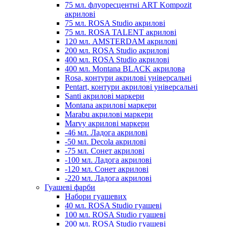
75 мл. флуоресцентні ART Kompozit
акрилові
75 мл. ROSA Studio акрилові
75 мл. ROSA TALENT акрилові
120 мл. AMSTERDAM акрилові
200 мл. ROSA Studio акрилові
400 мл. ROSA Studio акрилові
400 мл. Montana BLACK акрилова
Rosa, контури акрилові універсальні
Pentart, контури акрилові універсальні
Santi акрилові маркери
Montana акрилові маркери
Marabu акрилові маркери
Marvy акрилові маркери
-46 мл. Ладога акрилові
-50 мл. Decola акрилові
-75 мл. Сонет акрилові
-100 мл. Ладога акрилові
-120 мл. Сонет акрилові
-220 мл. Ладога акрилові
Гуашеві фарби
Набори гуашевих
40 мл. ROSA Studio гуашеві
100 мл. ROSA Studio гуашеві
200 мл. ROSA Studio гуашеві