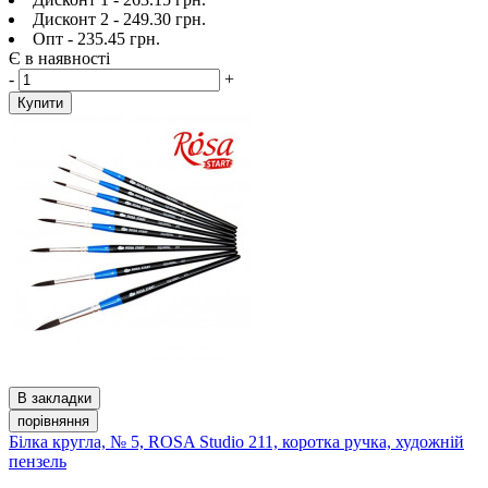
Дисконт 2 - 249.30 грн.
Опт - 235.45 грн.
Є в наявності
-
+
Купити
В закладки
порівняння
Білка кругла, № 5, ROSA Studio 211, коротка ручка, художній
пензель