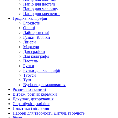
Папір для пастелі
Папір для малюнку
Папір для креслення
Графіка, каліграфія
Блокноти
Олівці
Лайнер-пензлі
Гумки, Клячки
Лінери
Маркери
Для графіки
Для каліграфії
Пастель
Ручки
Ручки для каліграфії
Тубуси
Туш
Вугілля для малювання
Розпис по тканині
Вітраж, розпис кераміки
Декупаж, декорування
Скрапбукінг, квілінг
Пластика і ліплення
Набори для творчості, Дитяча творчість
Різне