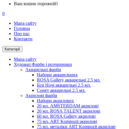
Ваш кошик порожній!
0
Мапа сайту
Головна
Про нас
Контакти
Категорії
Мапа сайту
Художні Фарби і розчинники
Акварельні фарби
Набори акварельних
ROSA Gallery акварельні 2.5 мл.
Білі Ночі акварельні 2.5 мл.
Сонет акварельні 2.5 мл.
Акрилові фарби
Набори акрилових
20 мл. AMSTERDAM акрилові
20 мл. ROSA TALENT акрилові
60 мл. ROSA Gallery акрилові
75 мл. ART Kompozit акрилові
75 мл. металіки ART Kompozit акрилові