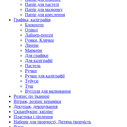
Папір для пастелі
Папір для малюнку
Папір для креслення
Графіка, каліграфія
Блокноти
Олівці
Лайнер-пензлі
Гумки, Клячки
Лінери
Маркери
Для графіки
Для каліграфії
Пастель
Ручки
Ручки для каліграфії
Тубуси
Туш
Вугілля для малювання
Розпис по тканині
Вітраж, розпис кераміки
Декупаж, декорування
Скрапбукінг, квілінг
Пластика і ліплення
Набори для творчості, Дитяча творчість
Різне