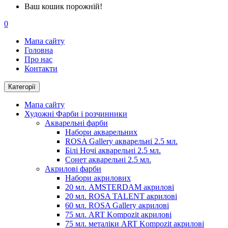
Ваш кошик порожній!
0
Мапа сайту
Головна
Про нас
Контакти
Категорії
Мапа сайту
Художні Фарби і розчинники
Акварельні фарби
Набори акварельних
ROSA Gallery акварельні 2.5 мл.
Білі Ночі акварельні 2.5 мл.
Сонет акварельні 2.5 мл.
Акрилові фарби
Набори акрилових
20 мл. AMSTERDAM акрилові
20 мл. ROSA TALENT акрилові
60 мл. ROSA Gallery акрилові
75 мл. ART Kompozit акрилові
75 мл. металіки ART Kompozit акрилові