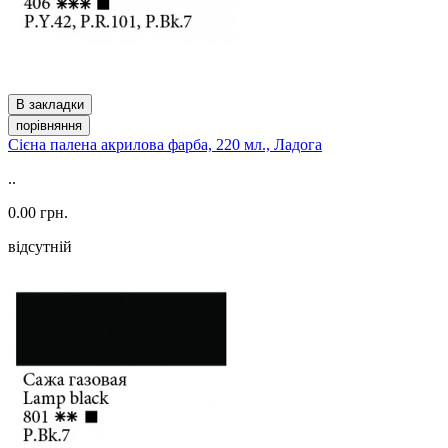
В закладки
порівняння
Сієна палена акрилова фарба, 220 мл., Ладога
..
0.00 грн.
відсутній