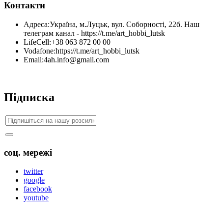
Контакти
Адреса:
Україна, м.Луцьк, вул. Соборності, 22б. Наш
телеграм канал - https://t.me/art_hobbi_lutsk
LifeCell:
+38 063 872 00 00
Vodafone:
https://t.me/art_hobbi_lutsk
Email:
4ah.info@gmail.com
Підписка
соц. мережі
twitter
google
facebook
youtube