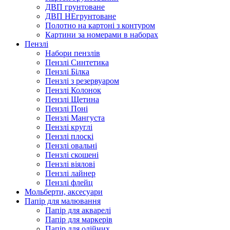
ДВП грунтоване
ДВП НЕгрунтоване
Полотно на картоні з контуром
Картини за номерами в наборах
Пензлі
Набори пензлів
Пензлі Синтетика
Пензлі Білка
Пензлі з резервуаром
Пензлі Колонок
Пензлі Щетина
Пензлі Поні
Пензлі Мангуста
Пензлі круглі
Пензлі плоскі
Пензлі овальні
Пензлі скошені
Пензлі віялові
Пензлі лайнер
Пензлі флейц
Мольберти, аксесуари
Папір для малювання
Папір для акварелі
Папір для маркерів
Папір для олійних