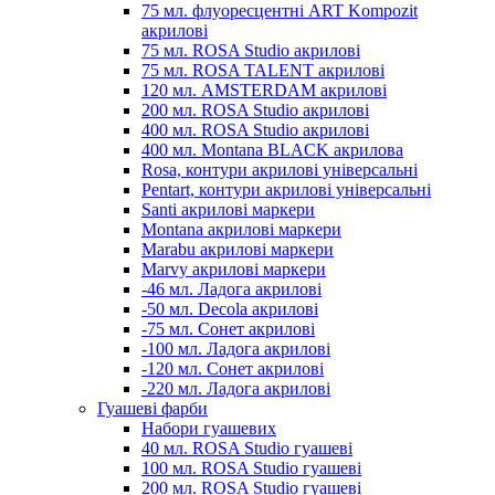
75 мл. флуоресцентні ART Kompozit
акрилові
75 мл. ROSA Studio акрилові
75 мл. ROSA TALENT акрилові
120 мл. AMSTERDAM акрилові
200 мл. ROSA Studio акрилові
400 мл. ROSA Studio акрилові
400 мл. Montana BLACK акрилова
Rosa, контури акрилові універсальні
Pentart, контури акрилові універсальні
Santi акрилові маркери
Montana акрилові маркери
Marabu акрилові маркери
Marvy акрилові маркери
-46 мл. Ладога акрилові
-50 мл. Decola акрилові
-75 мл. Сонет акрилові
-100 мл. Ладога акрилові
-120 мл. Сонет акрилові
-220 мл. Ладога акрилові
Гуашеві фарби
Набори гуашевих
40 мл. ROSA Studio гуашеві
100 мл. ROSA Studio гуашеві
200 мл. ROSA Studio гуашеві