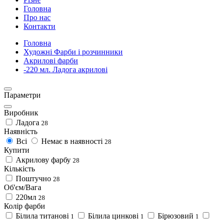
Головна
Про нас
Контакти
Головна
Художні Фарби і розчинники
Акрилові фарби
-220 мл. Ладога акрилові
Параметри
Виробник
Ладога
28
Наявність
Всі
Немає в наявності
28
Купити
Акрилову фарбу
28
Кількість
Поштучно
28
Об'єм/Вага
220мл
28
Колір фарби
Білила титанові
Білила цинкові
Бірюзовий
1
1
1