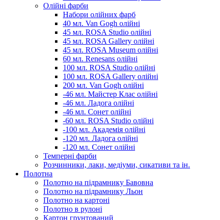
Олійні фарби
Набори олійних фарб
40 мл. Van Gogh олійні
45 мл. ROSA Studio олійні
45 мл. ROSA Gallery олійні
45 мл. ROSA Museum олійні
60 мл. Renesans олійні
100 мл. ROSA Studio олійні
100 мл. ROSA Gallery олійні
200 мл. Van Gogh олійні
-46 мл. Майстер Клас олійні
-46 мл. Ладога олійні
-46 мл. Сонет олійні
-60 мл. ROSA Studio олійні
-100 мл. Академія олійні
-120 мл. Ладога олійні
-120 мл. Сонет олійні
Темперні фарби
Розчинники, лаки, медіуми, сикативи та ін.
Полотна
Полотно на підрамнику Бавовна
Полотно на підрамнику Льон
Полотно на картоні
Полотно в рулоні
Картон грунтований