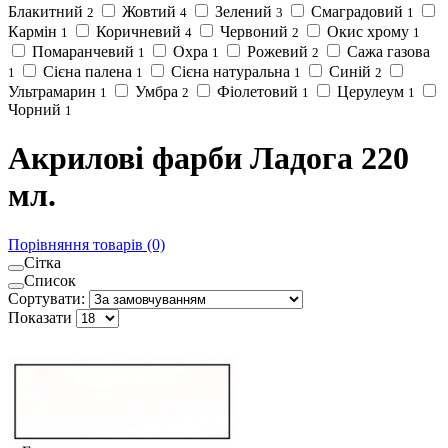
Блакитний
Жовтий
Зелений
Смаградовий
2
4
3
1
Кармін
Коричневий
Червоний
Окис хрому
1
4
2
1
Помаранчевий
Охра
Рожевий
Сажа газова
1
1
2
Сієна палена
Сієна натуральна
Синій
1
1
1
2
Ультрамарин
Умбра
Фіолетовий
Церулеум
1
2
1
1
Чорний
1
Акрилові фарби Ладога 220
мл.
Порівняння товарів (0)
Сітка
Список
Сортувати:
Показати