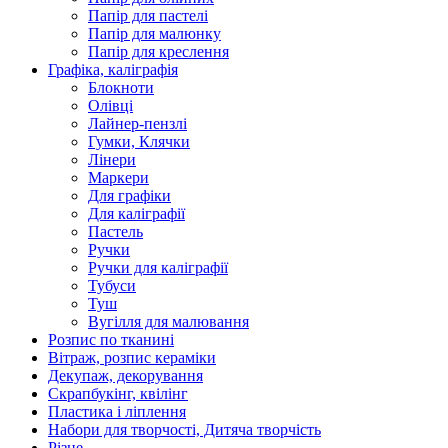
Папір для пастелі
Папір для малюнку
Папір для креслення
Графіка, каліграфія
Блокноти
Олівці
Лайнер-пензлі
Гумки, Клячки
Лінери
Маркери
Для графіки
Для каліграфії
Пастель
Ручки
Ручки для каліграфії
Тубуси
Туш
Вугілля для малювання
Розпис по тканині
Вітраж, розпис кераміки
Декупаж, декорування
Скрапбукінг, квілінг
Пластика і ліплення
Набори для творчості, Дитяча творчість
Різне