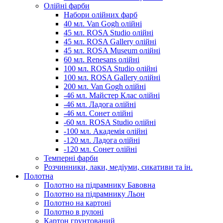
Олійні фарби
Набори олійних фарб
40 мл. Van Gogh олійні
45 мл. ROSA Studio олійні
45 мл. ROSA Gallery олійні
45 мл. ROSA Museum олійні
60 мл. Renesans олійні
100 мл. ROSA Studio олійні
100 мл. ROSA Gallery олійні
200 мл. Van Gogh олійні
-46 мл. Майстер Клас олійні
-46 мл. Ладога олійні
-46 мл. Сонет олійні
-60 мл. ROSA Studio олійні
-100 мл. Академія олійні
-120 мл. Ладога олійні
-120 мл. Сонет олійні
Темперні фарби
Розчинники, лаки, медіуми, сикативи та ін.
Полотна
Полотно на підрамнику Бавовна
Полотно на підрамнику Льон
Полотно на картоні
Полотно в рулоні
Картон грунтований