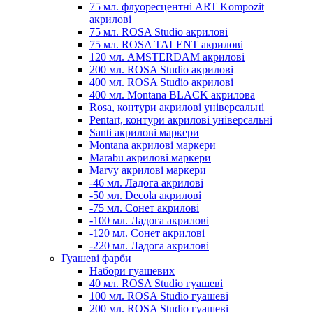
75 мл. флуоресцентні ART Kompozit
акрилові
75 мл. ROSA Studio акрилові
75 мл. ROSA TALENT акрилові
120 мл. AMSTERDAM акрилові
200 мл. ROSA Studio акрилові
400 мл. ROSA Studio акрилові
400 мл. Montana BLACK акрилова
Rosa, контури акрилові універсальні
Pentart, контури акрилові універсальні
Santi акрилові маркери
Montana акрилові маркери
Marabu акрилові маркери
Marvy акрилові маркери
-46 мл. Ладога акрилові
-50 мл. Decola акрилові
-75 мл. Сонет акрилові
-100 мл. Ладога акрилові
-120 мл. Сонет акрилові
-220 мл. Ладога акрилові
Гуашеві фарби
Набори гуашевих
40 мл. ROSA Studio гуашеві
100 мл. ROSA Studio гуашеві
200 мл. ROSA Studio гуашеві