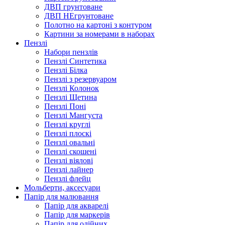
ДВП грунтоване
ДВП НЕгрунтоване
Полотно на картоні з контуром
Картини за номерами в наборах
Пензлі
Набори пензлів
Пензлі Синтетика
Пензлі Білка
Пензлі з резервуаром
Пензлі Колонок
Пензлі Щетина
Пензлі Поні
Пензлі Мангуста
Пензлі круглі
Пензлі плоскі
Пензлі овальні
Пензлі скошені
Пензлі віялові
Пензлі лайнер
Пензлі флейц
Мольберти, аксесуари
Папір для малювання
Папір для акварелі
Папір для маркерів
Папір для олійних