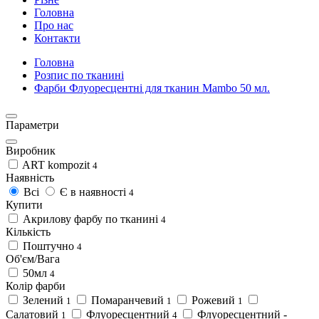
Головна
Про нас
Контакти
Головна
Розпис по тканині
Фарби Флуоресцентні для тканин Mambo 50 мл.
Параметри
Виробник
ART kompozit
4
Наявність
Всі
Є в наявності
4
Купити
Акрилову фарбу по тканині
4
Кількість
Поштучно
4
Об'єм/Вага
50мл
4
Колір фарби
Зелений
Помаранчевий
Рожевий
1
1
1
Салатовий
Флуоресцентний
Флуоресцентний -
1
4