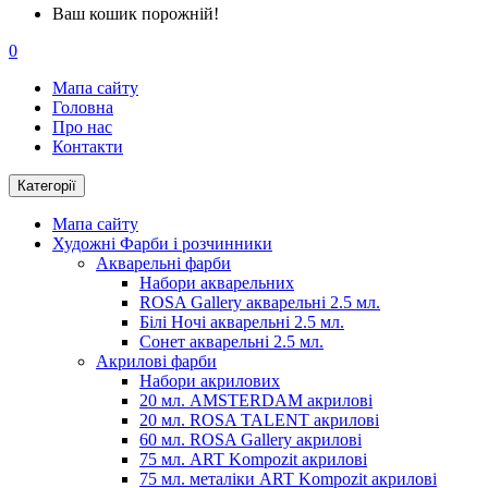
Ваш кошик порожній!
0
Мапа сайту
Головна
Про нас
Контакти
Категорії
Мапа сайту
Художні Фарби і розчинники
Акварельні фарби
Набори акварельних
ROSA Gallery акварельні 2.5 мл.
Білі Ночі акварельні 2.5 мл.
Сонет акварельні 2.5 мл.
Акрилові фарби
Набори акрилових
20 мл. AMSTERDAM акрилові
20 мл. ROSA TALENT акрилові
60 мл. ROSA Gallery акрилові
75 мл. ART Kompozit акрилові
75 мл. металіки ART Kompozit акрилові