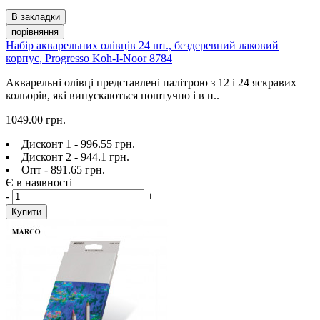
В закладки
порівняння
Набір акварельних олівців 24 шт., бездеревний лаковий
корпус, Progresso Koh-I-Noor 8784
Акварельні олівці представлені палітрою з 12 і 24 яскравих
кольорів, які випускаються поштучно і в н..
1049.00 грн.
Дисконт 1 - 996.55 грн.
Дисконт 2 - 944.1 грн.
Опт - 891.65 грн.
Є в наявності
-
+
Купити