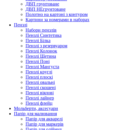
ДВП грунтоване
ДВП НЕгрунтоване
Полотно на картоні з контуром
Картини за номерами в наборах
Пензлі
Набори пензлів
Пензлі Синтетика
Пензлі Білка
Пензлі з резервуаром
Пензлі Колонок
Пензлі Щетина
Пензлі Поні
Пензлі Мангуста
Пензлі круглі
Пензлі плоскі
Пензлі овальні
Пензлі скошені
Пензлі віялові
Пензлі лайнер
Пензлі флейц
Мольберти, аксесуари
Папір для малювання
Папір для акварелі
Папір для маркерів
Папір для олійних