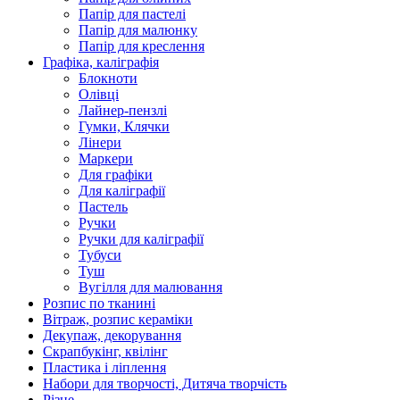
Папір для пастелі
Папір для малюнку
Папір для креслення
Графіка, каліграфія
Блокноти
Олівці
Лайнер-пензлі
Гумки, Клячки
Лінери
Маркери
Для графіки
Для каліграфії
Пастель
Ручки
Ручки для каліграфії
Тубуси
Туш
Вугілля для малювання
Розпис по тканині
Вітраж, розпис кераміки
Декупаж, декорування
Скрапбукінг, квілінг
Пластика і ліплення
Набори для творчості, Дитяча творчість
Різне