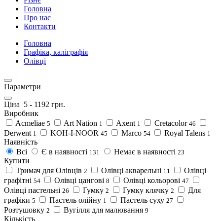
Головна
Про нас
Контакти
Головна
Графіка, каліграфія
Олівці
Параметри
Ціна
5
-
1192
грн.
Виробник
Acmeliae
Art Nation
Axent
Cretacolor
5
1
1
46
Derwent
KOH-I-NOOR
Marco
Royal Talens
1
45
54
1
Наявність
Всі
Є в наявності
Немає в наявності
131
23
Купити
Тримач для Олівців
Олівці акварельні
Олівці
2
11
графітні
Олівці цангові
Олівці кольорові
54
8
47
Олівці пастельні
Гумку
Гумку клячку
Для
26
2
2
графіки
Пастель олійну
Пастель суху
5
1
27
Розтушовку
Вугілля для малювання
2
9
Кількість