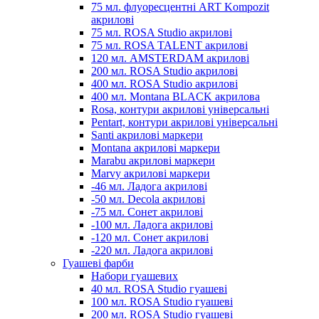
75 мл. флуоресцентні ART Kompozit
акрилові
75 мл. ROSA Studio акрилові
75 мл. ROSA TALENT акрилові
120 мл. AMSTERDAM акрилові
200 мл. ROSA Studio акрилові
400 мл. ROSA Studio акрилові
400 мл. Montana BLACK акрилова
Rosa, контури акрилові універсальні
Pentart, контури акрилові універсальні
Santi акрилові маркери
Montana акрилові маркери
Marabu акрилові маркери
Marvy акрилові маркери
-46 мл. Ладога акрилові
-50 мл. Decola акрилові
-75 мл. Сонет акрилові
-100 мл. Ладога акрилові
-120 мл. Сонет акрилові
-220 мл. Ладога акрилові
Гуашеві фарби
Набори гуашевих
40 мл. ROSA Studio гуашеві
100 мл. ROSA Studio гуашеві
200 мл. ROSA Studio гуашеві