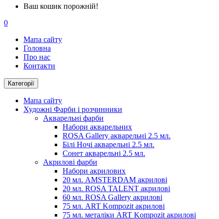
Ваш кошик порожній!
0
Мапа сайту
Головна
Про нас
Контакти
Категорії
Мапа сайту
Художні Фарби і розчинники
Акварельні фарби
Набори акварельних
ROSA Gallery акварельні 2.5 мл.
Білі Ночі акварельні 2.5 мл.
Сонет акварельні 2.5 мл.
Акрилові фарби
Набори акрилових
20 мл. AMSTERDAM акрилові
20 мл. ROSA TALENT акрилові
60 мл. ROSA Gallery акрилові
75 мл. ART Kompozit акрилові
75 мл. металіки ART Kompozit акрилові