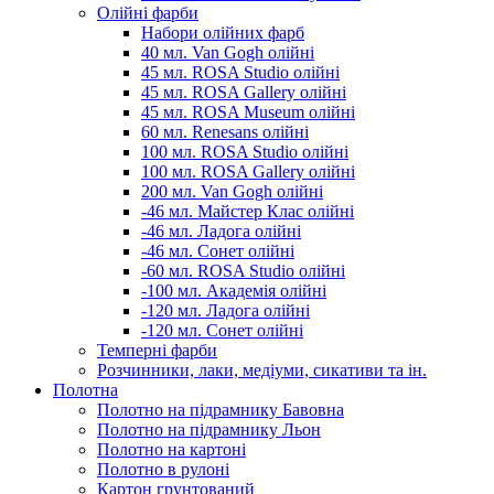
Олійні фарби
Набори олійних фарб
40 мл. Van Gogh олійні
45 мл. ROSA Studio олійні
45 мл. ROSA Gallery олійні
45 мл. ROSA Museum олійні
60 мл. Renesans олійні
100 мл. ROSA Studio олійні
100 мл. ROSA Gallery олійні
200 мл. Van Gogh олійні
-46 мл. Майстер Клас олійні
-46 мл. Ладога олійні
-46 мл. Сонет олійні
-60 мл. ROSA Studio олійні
-100 мл. Академія олійні
-120 мл. Ладога олійні
-120 мл. Сонет олійні
Темперні фарби
Розчинники, лаки, медіуми, сикативи та ін.
Полотна
Полотно на підрамнику Бавовна
Полотно на підрамнику Льон
Полотно на картоні
Полотно в рулоні
Картон грунтований