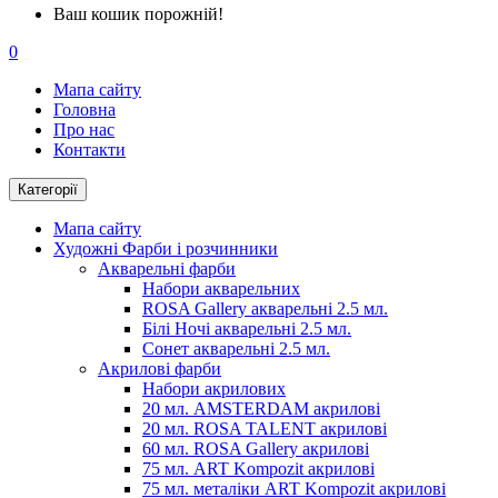
Ваш кошик порожній!
0
Мапа сайту
Головна
Про нас
Контакти
Категорії
Мапа сайту
Художні Фарби і розчинники
Акварельні фарби
Набори акварельних
ROSA Gallery акварельні 2.5 мл.
Білі Ночі акварельні 2.5 мл.
Сонет акварельні 2.5 мл.
Акрилові фарби
Набори акрилових
20 мл. AMSTERDAM акрилові
20 мл. ROSA TALENT акрилові
60 мл. ROSA Gallery акрилові
75 мл. ART Kompozit акрилові
75 мл. металіки ART Kompozit акрилові