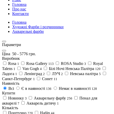
Головна
Про нас
Контакти
Головна
Художні Фарби і розчинники
Акварельні фарби
Параметри
Ціна
50
-
5776
грн.
Виробник
Rosa
Rosa Gallery
ROSA Studio
Royal
1
113
3
Talens
Van Gogh
Білі Ночі Невська Палітра
1
4
120
Ладога
Ленінград
ЛУЧ
Невська палітра
1
2
2
5
Санкт-Петербург
Сонет
1
11
Наявність
Всі
Є в наявності
Немає в наявності
136
128
Купити
Новинку
Акварельну фарбу
Пенал для
3
256
акварелі
Акварель дитячу
7
1
Кількість
Поштучно
Набір
220
44