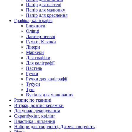
Папір для пастелі
Папір для малюнку
Папір для креслення
Графіка, каліграфія
Блокноти
Олівці
Лайнер-пензлі
Гумки, Клячки
Лінери
Маркери
Для графіки
Для каліграфії
Пастель
Ручки
Ручки для каліграфії
Тубуси
Туш
Вугілля для малювання
Розпис по тканині
Вітраж, розпис кераміки
Декупаж, декорування
Скрапбукінг, квілінг
Пластика і ліплення
Набори для творчості, Дитяча творчість
Різне