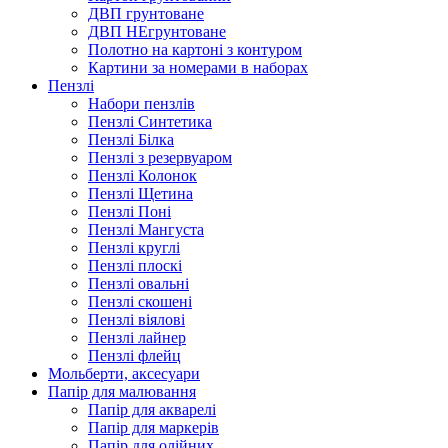
ДВП грунтоване
ДВП НЕгрунтоване
Полотно на картоні з контуром
Картини за номерами в наборах
Пензлі
Набори пензлів
Пензлі Синтетика
Пензлі Білка
Пензлі з резервуаром
Пензлі Колонок
Пензлі Щетина
Пензлі Поні
Пензлі Мангуста
Пензлі круглі
Пензлі плоскі
Пензлі овальні
Пензлі скошені
Пензлі віялові
Пензлі лайнер
Пензлі флейц
Мольберти, аксесуари
Папір для малювання
Папір для акварелі
Папір для маркерів
Папір для олійних