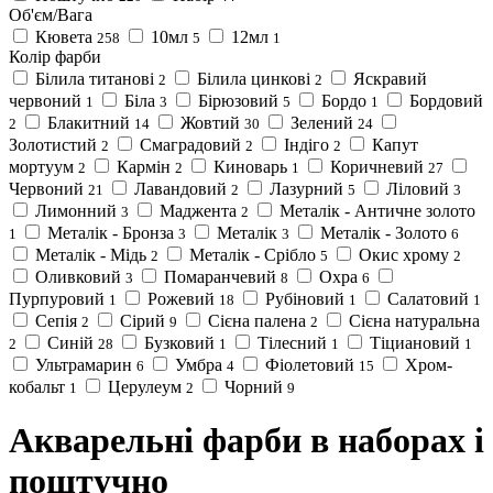
Об'єм/Вага
Кювета
10мл
12мл
258
5
1
Колір фарби
Білила титанові
Білила цинкові
Яскравий
2
2
червоний
Біла
Бірюзовий
Бордо
Бордовий
1
3
5
1
Блакитний
Жовтий
Зелений
2
14
30
24
Золотистий
Смаградовий
Індіго
Капут
2
2
2
мортуум
Кармін
Киноварь
Коричневий
2
2
1
27
Червоний
Лавандовий
Лазурний
Ліловий
21
2
5
3
Лимонний
Маджента
Металік - Античне золото
3
2
Металік - Бронза
Металік
Металік - Золото
1
3
3
6
Металік - Мідь
Металік - Срібло
Окис хрому
2
5
2
Оливковий
Помаранчевий
Охра
3
8
6
Пурпуровий
Рожевий
Рубіновий
Салатовий
1
18
1
1
Сепія
Сірий
Сієна палена
Сієна натуральна
2
9
2
Синій
Бузковий
Тілесний
Тіциановий
2
28
1
1
1
Ультрамарин
Умбра
Фіолетовий
Хром-
6
4
15
кобальт
Церулеум
Чорний
1
2
9
Акварельні фарби в наборах і
поштучно