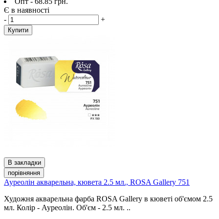
Опт - 68.85 грн.
Є в наявності
-
+
Купити
В закладки
порівняння
Ауреолін акварельна, кювета 2.5 мл., ROSA Gallery 751
Художня акварельна фарба ROSA Gallery в кюветі об'ємом 2.5
мл. Колір - Ауреолін. Об'єм - 2.5 мл. ..