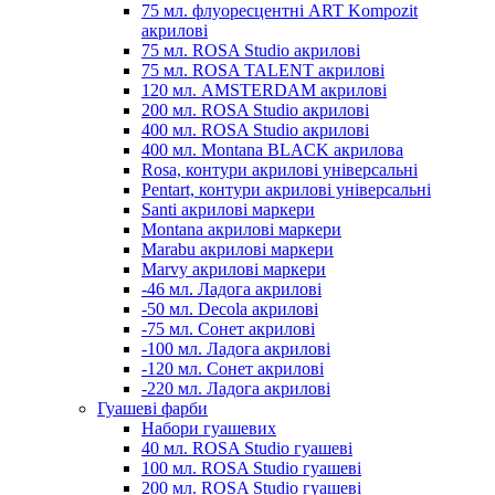
75 мл. флуоресцентні ART Kompozit
акрилові
75 мл. ROSA Studio акрилові
75 мл. ROSA TALENT акрилові
120 мл. AMSTERDAM акрилові
200 мл. ROSA Studio акрилові
400 мл. ROSA Studio акрилові
400 мл. Montana BLACK акрилова
Rosa, контури акрилові універсальні
Pentart, контури акрилові універсальні
Santi акрилові маркери
Montana акрилові маркери
Marabu акрилові маркери
Marvy акрилові маркери
-46 мл. Ладога акрилові
-50 мл. Decola акрилові
-75 мл. Сонет акрилові
-100 мл. Ладога акрилові
-120 мл. Сонет акрилові
-220 мл. Ладога акрилові
Гуашеві фарби
Набори гуашевих
40 мл. ROSA Studio гуашеві
100 мл. ROSA Studio гуашеві
200 мл. ROSA Studio гуашеві