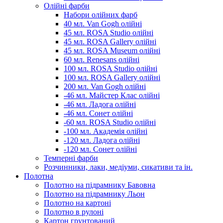
Олійні фарби
Набори олійних фарб
40 мл. Van Gogh олійні
45 мл. ROSA Studio олійні
45 мл. ROSA Gallery олійні
45 мл. ROSA Museum олійні
60 мл. Renesans олійні
100 мл. ROSA Studio олійні
100 мл. ROSA Gallery олійні
200 мл. Van Gogh олійні
-46 мл. Майстер Клас олійні
-46 мл. Ладога олійні
-46 мл. Сонет олійні
-60 мл. ROSA Studio олійні
-100 мл. Академія олійні
-120 мл. Ладога олійні
-120 мл. Сонет олійні
Темперні фарби
Розчинники, лаки, медіуми, сикативи та ін.
Полотна
Полотно на підрамнику Бавовна
Полотно на підрамнику Льон
Полотно на картоні
Полотно в рулоні
Картон грунтований