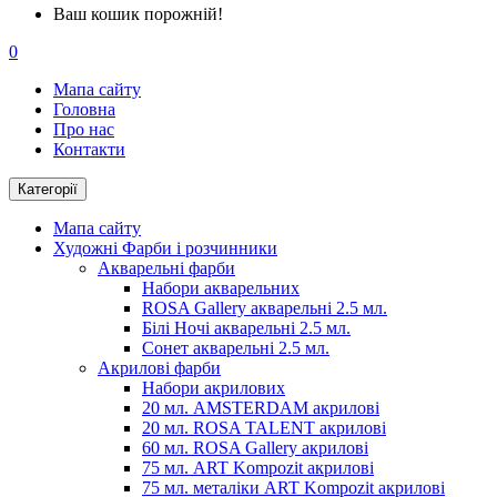
Ваш кошик порожній!
0
Мапа сайту
Головна
Про нас
Контакти
Категорії
Мапа сайту
Художні Фарби і розчинники
Акварельні фарби
Набори акварельних
ROSA Gallery акварельні 2.5 мл.
Білі Ночі акварельні 2.5 мл.
Сонет акварельні 2.5 мл.
Акрилові фарби
Набори акрилових
20 мл. AMSTERDAM акрилові
20 мл. ROSA TALENT акрилові
60 мл. ROSA Gallery акрилові
75 мл. ART Kompozit акрилові
75 мл. металіки ART Kompozit акрилові