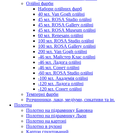
Олійні фарби
Набори олійних фарб
40 мл. Van Gogh олійні
45 мл. ROSA Studio олійні
45 мл. ROSA Gallery олійні
45 мл. ROSA Museum олійні
60 мл. Renesans олійні
100 мл. ROSA Studio олійні
100 мл. ROSA Gallery олійні
200 мл. Van Gogh олійні
-46 мл. Майстер Клас олійні
-46 мл. Ладога олійні
-46 мл. Сонет олійні
-60 мл. ROSA Studio олійні
-100 мл. Академія олійні
-120 мл. Ладога олійні
-120 мл. Сонет олійні
Темперні фарби
Розчинники, лаки, медіуми, сикативи та ін.
Полотна
Полотно на підрамнику Бавовна
Полотно на підрамнику Льон
Полотно на картоні
Полотно в рулоні
Картон грунтований