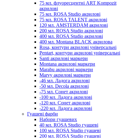
75 мл. флуоресцентні ART Kompozit
акрилові
75 мл. ROSA Studio акрилові
75 мл. ROSA TALENT акрилові
120 мл. AMSTERDAM акрилові
200 мл. ROSA Studio акрилові
400 мл. ROSA Studio акрилові
400 мл. Montana BLACK акрилова
Rosa, контури акрилові універсальні
Pentart, контури акрилові універсальні
Santi акрилові маркери
Montana акрилові маркери
Marabu акрилові маркери
Marvy акрилові маркери
-46 мл. Ладога акрилові
-50 мл. Decola акрилові
-75 мл. Сонет акрилові
-100 мл. Ладога акрилові
-120 мл. Сонет акрилові
-220 мл. Ладога акрилові
Гуашеві фарби
Набори гуашевих
40 мл. ROSA Studio гуашеві
100 мл. ROSA Studio гуашеві
200 мл. ROSA Studio гуашеві