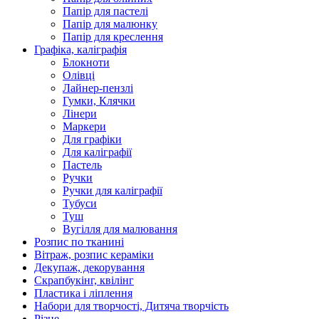
Папір для пастелі
Папір для малюнку
Папір для креслення
Графіка, каліграфія
Блокноти
Олівці
Лайнер-пензлі
Гумки, Клячки
Лінери
Маркери
Для графіки
Для каліграфії
Пастель
Ручки
Ручки для каліграфії
Тубуси
Туш
Вугілля для малювання
Розпис по тканині
Вітраж, розпис кераміки
Декупаж, декорування
Скрапбукінг, квілінг
Пластика і ліплення
Набори для творчості, Дитяча творчість
Різне