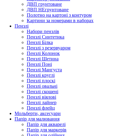
ДВП грунтоване
ДВП НЕгрунтоване
Полотно на картоні з контуром
Картини за номерами в наборах
Пензлі
Набори пензлів
Пензлі Синтетика
Пензлі Білка
Пензлі з резервуаром
Пензлі Колонок
Пензлі Щетина
Пензлі Поні
Пензлі Мангуста
Пензлі круглі
Пензлі плоскі
Пензлі овальні
Пензлі скошені
Пензлі віялові
Пензлі лайнер
Пензлі флейц
Мольберти, аксесуари
Папір для малювання
Папір для акварелі
Папір для маркерів
Папір для олійних