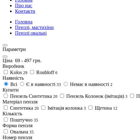
Про нас
Контакти
Головна
Пензлі, мастихіни
Пензлі овальні
Параметри
Ціна
69
-
497
грн.
Виробник
Kolos
Roubloff
29
6
Наявність
Всі
Є в наявності
Немає в наявності
33
2
Купити
Пензель Синтетика
Пензель Колонок (імітація)
П
20
3
Матеріал пензля
Синтетика
Імітація колонка
Щетина
20
3
12
Кількість
Поштучно
35
Форма пензля
Овальна
35
Номер пензля