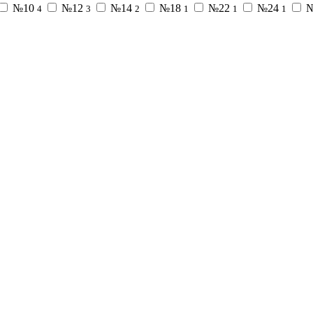
№10
№12
№14
№18
№22
№24
№
4
3
2
1
1
1