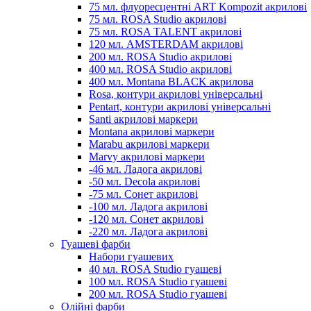
75 мл. флуоресцентні ART Kompozit акрилові
75 мл. ROSA Studio акрилові
75 мл. ROSA TALENT акрилові
120 мл. AMSTERDAM акрилові
200 мл. ROSA Studio акрилові
400 мл. ROSA Studio акрилові
400 мл. Montana BLACK акрилова
Rosa, контури акрилові універсальні
Pentart, контури акрилові універсальні
Santi акрилові маркери
Montana акрилові маркери
Marabu акрилові маркери
Marvy акрилові маркери
-46 мл. Ладога акрилові
-50 мл. Decola акрилові
-75 мл. Сонет акрилові
-100 мл. Ладога акрилові
-120 мл. Сонет акрилові
-220 мл. Ладога акрилові
Гуашеві фарби
Набори гуашевих
40 мл. ROSA Studio гуашеві
100 мл. ROSA Studio гуашеві
200 мл. ROSA Studio гуашеві
Олійні фарби