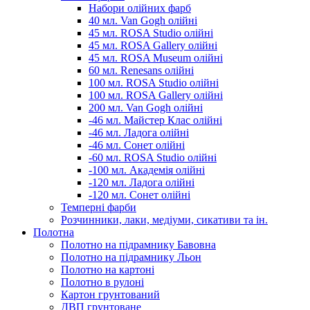
Набори олійних фарб
40 мл. Van Gogh олійні
45 мл. ROSA Studio олійні
45 мл. ROSA Gallery олійні
45 мл. ROSA Museum олійні
60 мл. Renesans олійні
100 мл. ROSA Studio олійні
100 мл. ROSA Gallery олійні
200 мл. Van Gogh олійні
-46 мл. Майстер Клас олійні
-46 мл. Ладога олійні
-46 мл. Сонет олійні
-60 мл. ROSA Studio олійні
-100 мл. Академія олійні
-120 мл. Ладога олійні
-120 мл. Сонет олійні
Темперні фарби
Розчинники, лаки, медіуми, сикативи та ін.
Полотна
Полотно на підрамнику Бавовна
Полотно на підрамнику Льон
Полотно на картоні
Полотно в рулоні
Картон грунтований
ДВП грунтоване