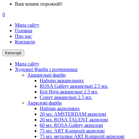
Ваш кошик порожній!
0
Мапа сайту
Головна
Про нас
Контакти
Категорії
Мапа сайту
Художні Фарби і розчинники
Акварельні фарби
Набори акварельних
ROSA Gallery акварельні 2.5 мл.
Білі Ночі акварельні 2.5 мл.
Сонет акварельні 2.5 мл.
Акрилові фарби
Набори акрилових
20 мл. AMSTERDAM акрилові
20 мл. ROSA TALENT акрилові
60 мл. ROSA Gallery акрилові
75 мл. ART Kompozit акрилові
75 мл. металіки ART Kompozit акрилові