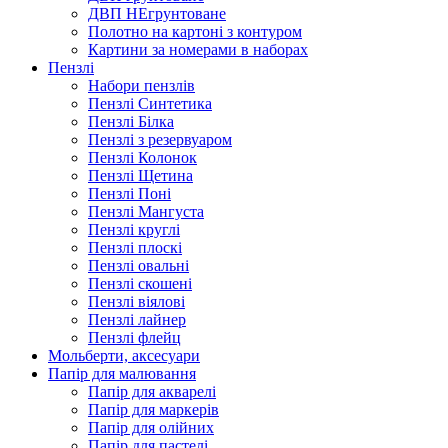
ДВП НЕгрунтоване
Полотно на картоні з контуром
Картини за номерами в наборах
Пензлі
Набори пензлів
Пензлі Синтетика
Пензлі Білка
Пензлі з резервуаром
Пензлі Колонок
Пензлі Щетина
Пензлі Поні
Пензлі Мангуста
Пензлі круглі
Пензлі плоскі
Пензлі овальні
Пензлі скошені
Пензлі віялові
Пензлі лайнер
Пензлі флейц
Мольберти, аксесуари
Папір для малювання
Папір для акварелі
Папір для маркерів
Папір для олійних
Папір для пастелі