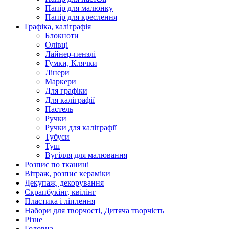
Папір для малюнку
Папір для креслення
Графіка, каліграфія
Блокноти
Олівці
Лайнер-пензлі
Гумки, Клячки
Лінери
Маркери
Для графіки
Для каліграфії
Пастель
Ручки
Ручки для каліграфії
Тубуси
Туш
Вугілля для малювання
Розпис по тканині
Вітраж, розпис кераміки
Декупаж, декорування
Скрапбукінг, квілінг
Пластика і ліплення
Набори для творчості, Дитяча творчість
Різне
Головна