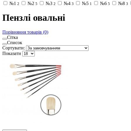
№1
№2
№3
№4
№5
№6
№8
2
5
2
3
1
5
3
Пензлі овальні
Порівняння товарів (0)
Сітка
Список
Сортувати:
Показати