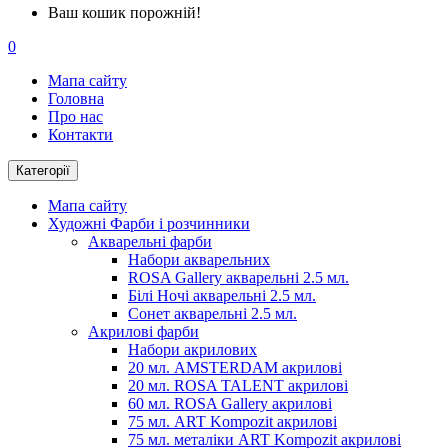
Ваш кошик порожній!
0
Мапа сайту
Головна
Про нас
Контакти
Категорії
Мапа сайту
Художні Фарби і розчинники
Акварельні фарби
Набори акварельних
ROSA Gallery акварельні 2.5 мл.
Білі Ночі акварельні 2.5 мл.
Сонет акварельні 2.5 мл.
Акрилові фарби
Набори акрилових
20 мл. AMSTERDAM акрилові
20 мл. ROSA TALENT акрилові
60 мл. ROSA Gallery акрилові
75 мл. ART Kompozit акрилові
75 мл. металіки ART Kompozit акрилові