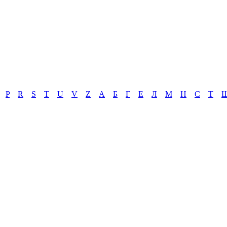
P
R
S
T
U
V
Z
А
Б
Г
Е
Л
М
Н
С
Т