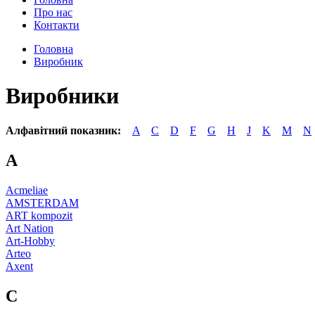
Про нас
Контакти
Головна
Виробник
Виробники
Алфавітний показник:
A
C
D
F
G
H
J
K
M
N
A
Acmeliae
AMSTERDAM
ART kompozit
Art Nation
Art-Hobby
Arteo
Axent
C