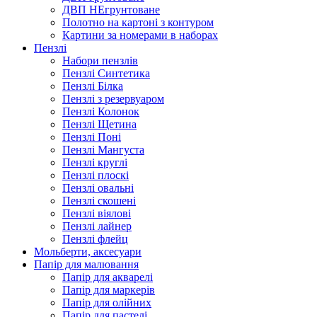
ДВП НЕгрунтоване
Полотно на картоні з контуром
Картини за номерами в наборах
Пензлі
Набори пензлів
Пензлі Синтетика
Пензлі Білка
Пензлі з резервуаром
Пензлі Колонок
Пензлі Щетина
Пензлі Поні
Пензлі Мангуста
Пензлі круглі
Пензлі плоскі
Пензлі овальні
Пензлі скошені
Пензлі віялові
Пензлі лайнер
Пензлі флейц
Мольберти, аксесуари
Папір для малювання
Папір для акварелі
Папір для маркерів
Папір для олійних
Папір для пастелі