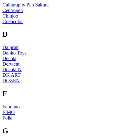
Calligraphy Pen Sakura
Centropen
Chinjoo
Cretacolor
D
Dalprint
Danko Toys
Decola
Derwent
Deсola-N
DK ART
DOZEN
F
Fabriano
FIMO
Folia
G