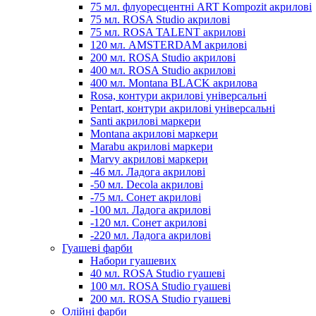
75 мл. флуоресцентні ART Kompozit акрилові
75 мл. ROSA Studio акрилові
75 мл. ROSA TALENT акрилові
120 мл. AMSTERDAM акрилові
200 мл. ROSA Studio акрилові
400 мл. ROSA Studio акрилові
400 мл. Montana BLACK акрилова
Rosa, контури акрилові універсальні
Pentart, контури акрилові універсальні
Santi акрилові маркери
Montana акрилові маркери
Marabu акрилові маркери
Marvy акрилові маркери
-46 мл. Ладога акрилові
-50 мл. Decola акрилові
-75 мл. Сонет акрилові
-100 мл. Ладога акрилові
-120 мл. Сонет акрилові
-220 мл. Ладога акрилові
Гуашеві фарби
Набори гуашевих
40 мл. ROSA Studio гуашеві
100 мл. ROSA Studio гуашеві
200 мл. ROSA Studio гуашеві
Олійні фарби