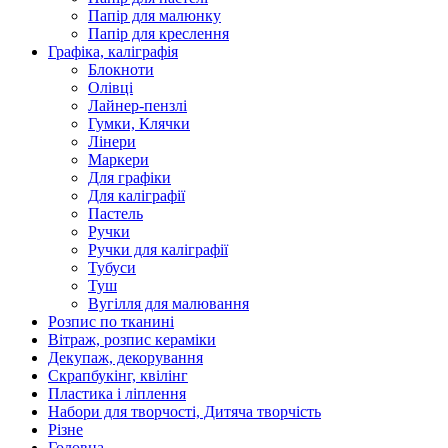
Папір для малюнку
Папір для креслення
Графіка, каліграфія
Блокноти
Олівці
Лайнер-пензлі
Гумки, Клячки
Лінери
Маркери
Для графіки
Для каліграфії
Пастель
Ручки
Ручки для каліграфії
Тубуси
Туш
Вугілля для малювання
Розпис по тканині
Вітраж, розпис кераміки
Декупаж, декорування
Скрапбукінг, квілінг
Пластика і ліплення
Набори для творчості, Дитяча творчість
Різне
Головна