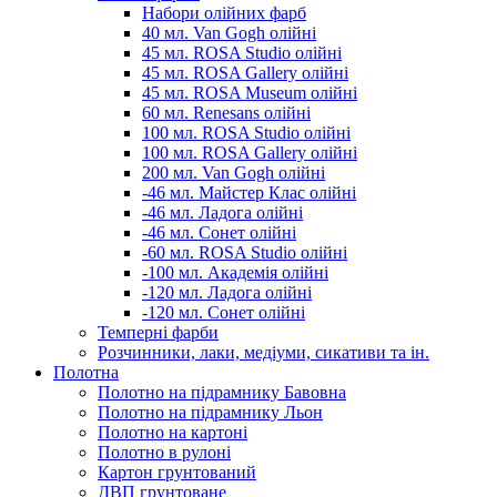
Набори олійних фарб
40 мл. Van Gogh олійні
45 мл. ROSA Studio олійні
45 мл. ROSA Gallery олійні
45 мл. ROSA Museum олійні
60 мл. Renesans олійні
100 мл. ROSA Studio олійні
100 мл. ROSA Gallery олійні
200 мл. Van Gogh олійні
-46 мл. Майстер Клас олійні
-46 мл. Ладога олійні
-46 мл. Сонет олійні
-60 мл. ROSA Studio олійні
-100 мл. Академія олійні
-120 мл. Ладога олійні
-120 мл. Сонет олійні
Темперні фарби
Розчинники, лаки, медіуми, сикативи та ін.
Полотна
Полотно на підрамнику Бавовна
Полотно на підрамнику Льон
Полотно на картоні
Полотно в рулоні
Картон грунтований
ДВП грунтоване