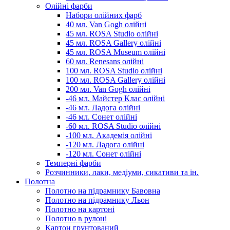
Олійні фарби
Набори олійних фарб
40 мл. Van Gogh олійні
45 мл. ROSA Studio олійні
45 мл. ROSA Gallery олійні
45 мл. ROSA Museum олійні
60 мл. Renesans олійні
100 мл. ROSA Studio олійні
100 мл. ROSA Gallery олійні
200 мл. Van Gogh олійні
-46 мл. Майстер Клас олійні
-46 мл. Ладога олійні
-46 мл. Сонет олійні
-60 мл. ROSA Studio олійні
-100 мл. Академія олійні
-120 мл. Ладога олійні
-120 мл. Сонет олійні
Темперні фарби
Розчинники, лаки, медіуми, сикативи та ін.
Полотна
Полотно на підрамнику Бавовна
Полотно на підрамнику Льон
Полотно на картоні
Полотно в рулоні
Картон грунтований