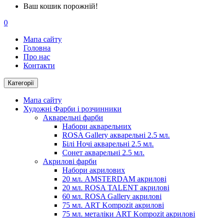
Ваш кошик порожній!
0
Мапа сайту
Головна
Про нас
Контакти
Категорії
Мапа сайту
Художні Фарби і розчинники
Акварельні фарби
Набори акварельних
ROSA Gallery акварельні 2.5 мл.
Білі Ночі акварельні 2.5 мл.
Сонет акварельні 2.5 мл.
Акрилові фарби
Набори акрилових
20 мл. AMSTERDAM акрилові
20 мл. ROSA TALENT акрилові
60 мл. ROSA Gallery акрилові
75 мл. ART Kompozit акрилові
75 мл. металіки ART Kompozit акрилові