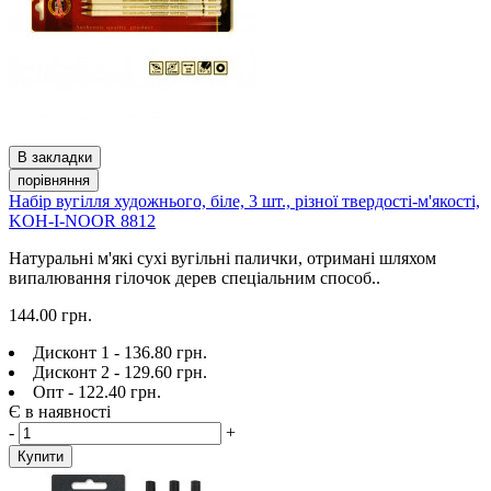
В закладки
порівняння
Набір вугілля художнього, біле, 3 шт., різної твердості-м'якості,
KOH-I-NOOR 8812
Натуральні м'які сухі вугільні палички, отримані шляхом
випалювання гілочок дерев спеціальним способ..
144.00 грн.
Дисконт 1 - 136.80 грн.
Дисконт 2 - 129.60 грн.
Опт - 122.40 грн.
Є в наявності
-
+
Купити