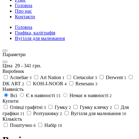
Головна
Про нас
Контакти
Головна
Графіка, каліграфія
Вугілля для малювання
Параметри
Ціна
29
-
341
грн.
Виробник
Acmeliae
Art Nation
Cretacolor
Derwent
3
1
3
1
DK ART
KOH-I-NOOR
Renesans
2
4
3
Наявність
Всі
Є в наявності
Немає в наявності
15
2
Купити
Олівці графітні
Гумку
Гумку клячку
Для
3
2
2
графіки
Розтушовку
Вугілля для малювання
11
2
16
Кількість
Поштучно
Набір
6
10