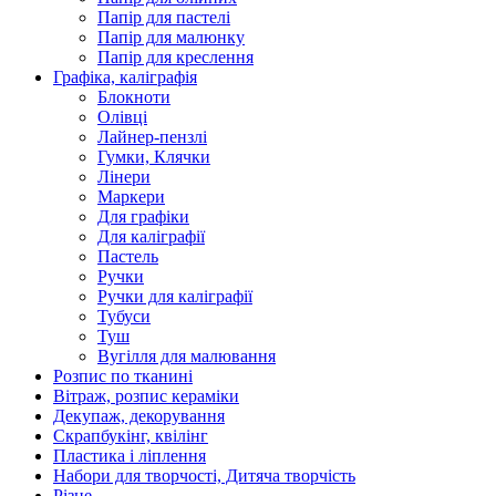
Папір для пастелі
Папір для малюнку
Папір для креслення
Графіка, каліграфія
Блокноти
Олівці
Лайнер-пензлі
Гумки, Клячки
Лінери
Маркери
Для графіки
Для каліграфії
Пастель
Ручки
Ручки для каліграфії
Тубуси
Туш
Вугілля для малювання
Розпис по тканині
Вітраж, розпис кераміки
Декупаж, декорування
Скрапбукінг, квілінг
Пластика і ліплення
Набори для творчості, Дитяча творчість
Різне