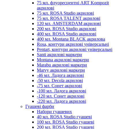
75 мл. флуоресцентні ART Kompozit
акрилові
75 мл. ROSA Studio акрилові
75 мл. ROSA TALENT акрилові
120 мл. AMSTERDAM акрилові
200 мл. ROSA Studio акрилові
400 мл. ROSA Studio акрилові
400 мл. Montana BLACK акрилова
Rosa, контури акрилові універсальні
Pentart, контури акрилові універсальні
Santi акрилові маркери
Montana акрилові маркери
Marabu акрилові маркери
Marvy акрилові маркери
-46 мл. Ладога акрилові
-50 мл. Decola акрилові
-75 мл. Сонет акрилові
-100 мл. Ладога акрилові
-120 мл. Сонет акрилові
-220 мл. Ладога акрилові
Гуашеві фарби
Набори гуашевих
40 мл. ROSA Studio гуашеві
100 мл. ROSA Studio гуашеві
200 мл. ROSA Studio гуашеві