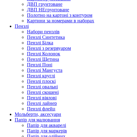
ДВП грунтоване
ДВП НЕгрунтоване
Полотно на картоні з контуром
Картини за номерами в наборах
Пензлі
Набори пензлів
Пензлі Синтетика
Пензлі Білка
Пензлі з резервуаром
Пензлі Колонок
Пензлі Щетина
Пензлі Поні
Пензлі Мангуста
Пензлі круглі
Пензлі плоскі
Пензлі овальні
Пензлі скошені
Пензлі віялові
Пензлі лайнер
Пензлі флейц
Мольберти, аксесуари
Папір для малювання
Папір для акварелі
Папір для маркерів
Папір для олійних