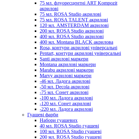
75 мл. флуоресцентні ART Kompozit
акрилові
75 мл. ROSA Studio акрилові
75 мл. ROSA TALENT акрилові
120 мл. AMSTERDAM акрилові
200 мл. ROSA Studio акрилові
400 мл. ROSA Studio акрилові
400 мл. Montana BLACK акрилова
Rosa, контури акрилові універсальні
Pentart, контури акрилові універсальні
Santi акрилові маркери
Montana акрилові маркери
Marabu акрилові маркери
Marvy акрилові маркери
-46 мл. Ладога акрилові
-50 мл. Decola акрилові
-75 мл. Сонет акрилові
-100 мл. Ладога акрилові
-120 мл. Сонет акрилові
-220 мл. Ладога акрилові
Гуашеві фарби
Набори гуашевих
40 мл. ROSA Studio гуашеві
100 мл. ROSA Studio гуашеві
200 мл. ROSA Studio гуашеві