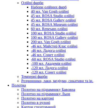
Олійні фарби
Набори олійних фарб
40 мл. Van Gogh олійні
45 мл. ROSA Studio олійні
45 мл. ROSA Gallery олійні
45 мл. ROSA Museum олійні
60 мл. Renesans олійні
100 мл. ROSA Studio олійні
100 мл. ROSA Gallery олійні
200 мл. Van Gogh олійні
-46 мл. Майстер Клас олійні
-46 мл. Ладога олійні
-46 мл. Сонет олійні
-60 мл. ROSA Studio олійні
-100 мл. Академія олійні
-120 мл. Ладога олійні
-120 мл. Сонет олійні
Темперні фарби
Розчинники, лаки, медіуми, сикативи та ін.
Полотна
Полотно на підрамнику Бавовна
Полотно на підрамнику Льон
Полотно на картоні
Полотно в рулоні
Картон грунтований