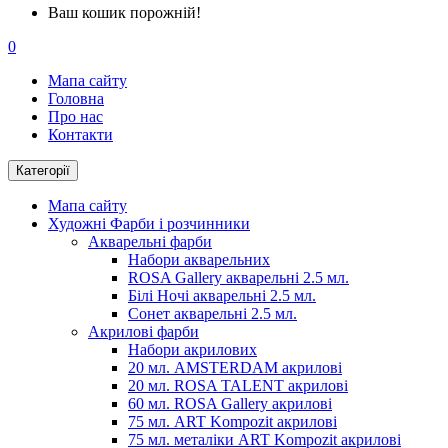
Ваш кошик порожній!
0
Мапа сайту
Головна
Про нас
Контакти
Категорії
Мапа сайту
Художні Фарби і розчинники
Акварельні фарби
Набори акварельних
ROSA Gallery акварельні 2.5 мл.
Білі Ночі акварельні 2.5 мл.
Сонет акварельні 2.5 мл.
Акрилові фарби
Набори акрилових
20 мл. AMSTERDAM акрилові
20 мл. ROSA TALENT акрилові
60 мл. ROSA Gallery акрилові
75 мл. ART Kompozit акрилові
75 мл. металіки ART Kompozit акрилові