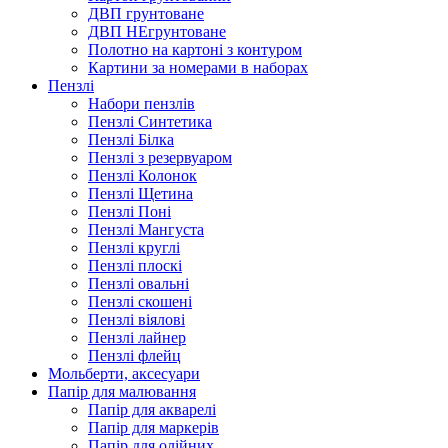
ДВП грунтоване
ДВП НЕгрунтоване
Полотно на картоні з контуром
Картини за номерами в наборах
Пензлі
Набори пензлів
Пензлі Синтетика
Пензлі Білка
Пензлі з резервуаром
Пензлі Колонок
Пензлі Щетина
Пензлі Поні
Пензлі Мангуста
Пензлі круглі
Пензлі плоскі
Пензлі овальні
Пензлі скошені
Пензлі віялові
Пензлі лайнер
Пензлі флейц
Мольберти, аксесуари
Папір для малювання
Папір для акварелі
Папір для маркерів
Папір для олійних