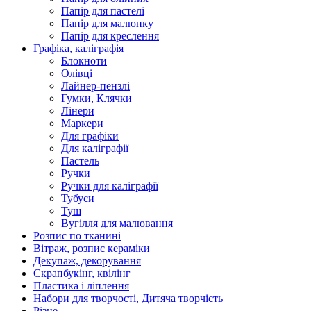
Папір для пастелі
Папір для малюнку
Папір для креслення
Графіка, каліграфія
Блокноти
Олівці
Лайнер-пензлі
Гумки, Клячки
Лінери
Маркери
Для графіки
Для каліграфії
Пастель
Ручки
Ручки для каліграфії
Тубуси
Туш
Вугілля для малювання
Розпис по тканині
Вітраж, розпис кераміки
Декупаж, декорування
Скрапбукінг, квілінг
Пластика і ліплення
Набори для творчості, Дитяча творчість
Різне