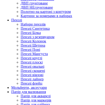
ДВП грунтоване
ДВП НЕгрунтоване
Полотно на картоні з контуром
Картини за номерами в наборах
Пензлі
Набори пензлів
Пензлі Синтетика
Пензлі Білка
Пензлі з резервуаром
Пензлі Колонок
Пензлі Щетина
Пензлі Поні
Пензлі Мангуста
Пензлі круглі
Пензлі плоскі
Пензлі овальні
Пензлі скошені
Пензлі віялові
Пензлі лайнер
Пензлі флейц
Мольберти, аксесуари
Папір для малювання
Папір для акварелі
Папір для маркерів
Папір для олійних