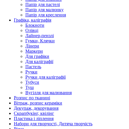
Папір для пастелі
Папір для малюнку
Папір для креслення
Графіка, каліграфія
Блокноти
Олівці
Лайнер-пензлі
Гумки, Клячки
Лінери
Маркери
Для графіки
Для каліграфії
Пастель
Ручки
Ручки для каліграфії
Тубуси
Туш
Вугілля для малювання
Розпис по тканині
Вітраж, розпис кераміки
Декупаж, декорування
Скрапбукінг, квілінг
Пластика і ліплення
Набори для творчості, Дитяча творчість
Різне