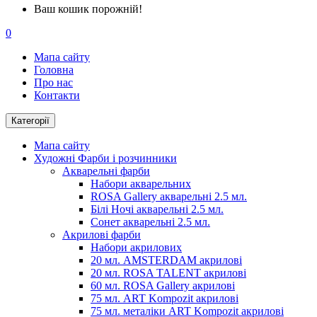
Ваш кошик порожній!
0
Мапа сайту
Головна
Про нас
Контакти
Категорії
Мапа сайту
Художні Фарби і розчинники
Акварельні фарби
Набори акварельних
ROSA Gallery акварельні 2.5 мл.
Білі Ночі акварельні 2.5 мл.
Сонет акварельні 2.5 мл.
Акрилові фарби
Набори акрилових
20 мл. AMSTERDAM акрилові
20 мл. ROSA TALENT акрилові
60 мл. ROSA Gallery акрилові
75 мл. ART Kompozit акрилові
75 мл. металіки ART Kompozit акрилові