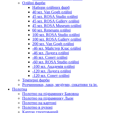
Олійні фарби
Набори олійних фарб
40 мл. Van Gogh олійні
45 мл. ROSA Studio олійні
45 мл. ROSA Gallery олійні
45 мл. ROSA Museum олійні
60 мл. Renesans олійні
100 мл. ROSA Studio олійні
100 мл. ROSA Gallery олійні
200 мл. Van Gogh олійні
-46 мл. Майстер Клас олійні
-46 мл. Ладога олійні
-46 мл. Сонет олійні
-60 мл. ROSA Studio олійні
-100 мл. Академія олійні
-120 мл. Ладога олійні
-120 мл. Сонет олійні
Темперні фарби
Розчинники, лаки, медіуми, сикативи та ін.
Полотна
Полотно на підрамнику Бавовна
Полотно на підрамнику Льон
Полотно на картоні
Полотно в рулоні
Картон грунтований