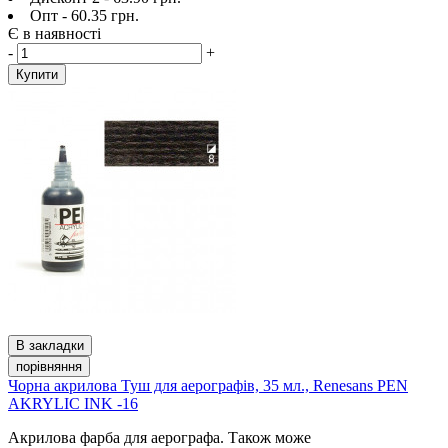
Опт - 60.35 грн.
Є в наявності
-
+
Купити
В закладки
порівняння
Чорна акрилова Туш для аерографів, 35 мл., Renesans PEN
AKRYLIC INK -16
Акрилова фарба для аерографа. Також може