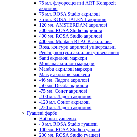
75 мл. флуоресцентні ART Kompozit
акрилові
75 мл. ROSA Studio акрилові
75 мл. ROSA TALENT акрилові
120 мл. AMSTERDAM акрилові
200 мл. ROSA Studio акрилові
400 мл. ROSA Studio акрилові
400 мл. Montana BLACK акрилова
Rosa, контури акрилові універсальні
Pentart, контури акрилові універсальні
Santi акрилові маркери
Montana акрилові маркери
Marabu акрилові маркери
Marvy акрилові маркери
-46 мл. Ладога акрилові
-50 мл. Decola акрилові
-75 мл. Сонет акрилові
-100 мл. Ладога акрилові
-120 мл. Сонет акрилові
-220 мл. Ладога акрилові
Гуашеві фарби
Набори гуашевих
40 мл. ROSA Studio гуашеві
100 мл. ROSA Studio гуашеві
200 мл. ROSA Studio гуашеві