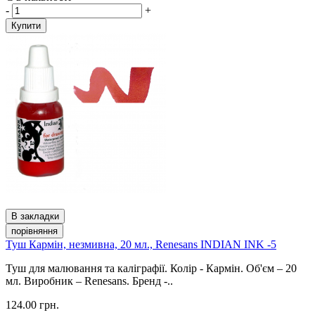
-
+
Купити
В закладки
порівняння
Туш Кармін, незмивна, 20 мл., Renesans INDIAN INK -5
Туш для малювання та каліграфії. Колір - Кармін. Об'єм – 20
мл. Виробник – Renesans. Бренд -..
124.00 грн.