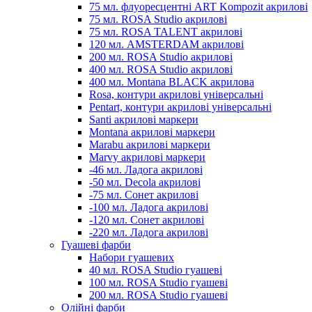
75 мл. флуоресцентні ART Kompozit акрилові
75 мл. ROSA Studio акрилові
75 мл. ROSA TALENT акрилові
120 мл. AMSTERDAM акрилові
200 мл. ROSA Studio акрилові
400 мл. ROSA Studio акрилові
400 мл. Montana BLACK акрилова
Rosa, контури акрилові універсальні
Pentart, контури акрилові універсальні
Santi акрилові маркери
Montana акрилові маркери
Marabu акрилові маркери
Marvy акрилові маркери
-46 мл. Ладога акрилові
-50 мл. Decola акрилові
-75 мл. Сонет акрилові
-100 мл. Ладога акрилові
-120 мл. Сонет акрилові
-220 мл. Ладога акрилові
Гуашеві фарби
Набори гуашевих
40 мл. ROSA Studio гуашеві
100 мл. ROSA Studio гуашеві
200 мл. ROSA Studio гуашеві
Олійні фарби