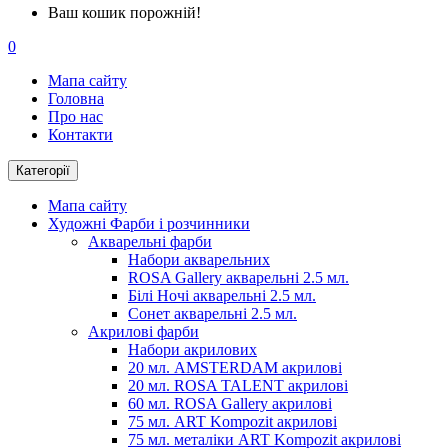
Ваш кошик порожній!
0
Мапа сайту
Головна
Про нас
Контакти
Категорії
Мапа сайту
Художні Фарби і розчинники
Акварельні фарби
Набори акварельних
ROSA Gallery акварельні 2.5 мл.
Білі Ночі акварельні 2.5 мл.
Сонет акварельні 2.5 мл.
Акрилові фарби
Набори акрилових
20 мл. AMSTERDAM акрилові
20 мл. ROSA TALENT акрилові
60 мл. ROSA Gallery акрилові
75 мл. ART Kompozit акрилові
75 мл. металіки ART Kompozit акрилові