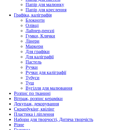
Папір для малюнку
Папір для креслення
Графіка, каліграфія
Блокноти
Олівці
Лайнер-пензлі
Гумки, Клячки
Лінери
Маркери
Для графіки
Для каліграфії
Пастель
Ручки
Ручки для каліграфії
Тубуси
Туш
Вугілля для малювання
Розпис по тканині
Вітраж, розпис кераміки
Декупаж, декорування
Скрапбукінг, квілінг
Пластика і ліплення
Набори для творчості, Дитяча творчість
Різне
Головна