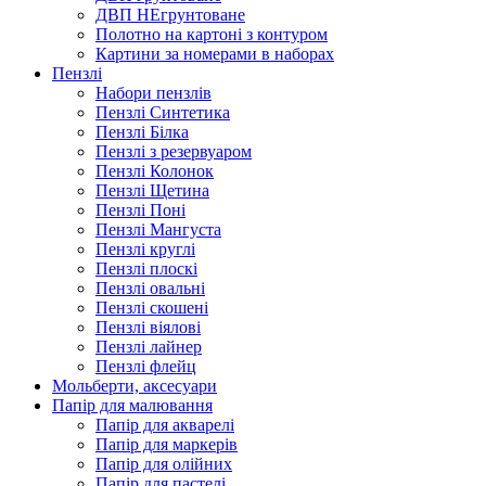
ДВП НЕгрунтоване
Полотно на картоні з контуром
Картини за номерами в наборах
Пензлі
Набори пензлів
Пензлі Синтетика
Пензлі Білка
Пензлі з резервуаром
Пензлі Колонок
Пензлі Щетина
Пензлі Поні
Пензлі Мангуста
Пензлі круглі
Пензлі плоскі
Пензлі овальні
Пензлі скошені
Пензлі віялові
Пензлі лайнер
Пензлі флейц
Мольберти, аксесуари
Папір для малювання
Папір для акварелі
Папір для маркерів
Папір для олійних
Папір для пастелі