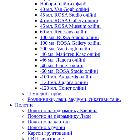
Набори олійних фарб
40 мл. Van Gogh олійні
45 мл. ROSA Studio олійні
45 мл. ROSA Gallery олійні
45 мл. ROSA Museum олійні
60 мл. Renesans олійні
100 мл. ROSA Studio олійні
100 мл. ROSA Gallery олійні
200 мл. Van Gogh олійні
-46 мл. Майстер Клас олійні
-46 мл. Ладога олійні
-46 мл. Сонет олійні
-60 мл. ROSA Studio олійні
-100 мл. Академія олійні
-120 мл. Ладога олійні
-120 мл. Сонет олійні
Темперні фарби
Розчинники, лаки, медіуми, сикативи та ін.
Полотна
Полотно на підрамнику Бавовна
Полотно на підрамнику Льон
Полотно на картоні
Полотно в рулоні
Картон грунтований
ДВП грунтоване