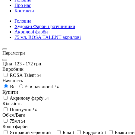
Про нас
Контакти
Головна
Художні Фарби і розчинники
Акрилові фарби
75 мл. ROSA TALENT акрилові
Параметри
Ціна
123
-
172
грн.
Виробник
ROSA Talent
54
Наявність
Всі
Є в наявності
54
Купити
Акрилову фарбу
54
Кількість
Поштучно
54
Об'єм/Вага
75мл
54
Колір фарби
Яскравий червоний
Біла
Бордовий
Блакитн
1
1
1