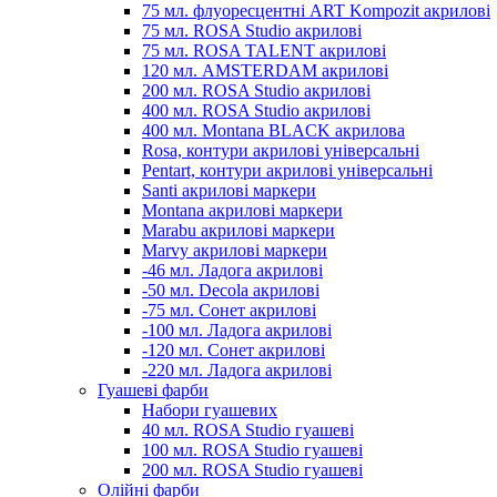
75 мл. флуоресцентні ART Kompozit акрилові
75 мл. ROSA Studio акрилові
75 мл. ROSA TALENT акрилові
120 мл. AMSTERDAM акрилові
200 мл. ROSA Studio акрилові
400 мл. ROSA Studio акрилові
400 мл. Montana BLACK акрилова
Rosa, контури акрилові універсальні
Pentart, контури акрилові універсальні
Santi акрилові маркери
Montana акрилові маркери
Marabu акрилові маркери
Marvy акрилові маркери
-46 мл. Ладога акрилові
-50 мл. Decola акрилові
-75 мл. Сонет акрилові
-100 мл. Ладога акрилові
-120 мл. Сонет акрилові
-220 мл. Ладога акрилові
Гуашеві фарби
Набори гуашевих
40 мл. ROSA Studio гуашеві
100 мл. ROSA Studio гуашеві
200 мл. ROSA Studio гуашеві
Олійні фарби