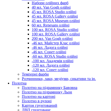
Набори олійних фарб
40 мл. Van Gogh олійні
45 мл. ROSA Studio олійні
45 мл. ROSA Gallery олійні
45 мл. ROSA Museum олійні
60 мл. Renesans олійні
100 мл. ROSA Studio олійні
100 мл. ROSA Gallery олійні
200 мл. Van Gogh олійні
-46 мл. Майстер Клас олійні
-46 мл. Ладога олійні
-46 мл. Сонет олійні
-60 мл. ROSA Studio олійні
-100 мл. Академія олійні
-120 мл. Ладога олійні
-120 мл. Сонет олійні
Темперні фарби
Розчинники, лаки, медіуми, сикативи та ін.
Полотна
Полотно на підрамнику Бавовна
Полотно на підрамнику Льон
Полотно на картоні
Полотно в рулоні
Картон грунтований
ДВП грунтоване