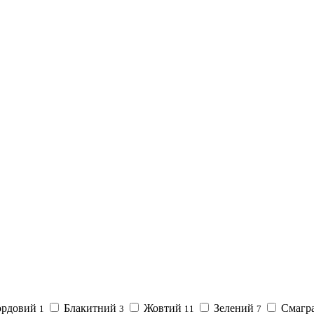
рдовий
Блакитний
Жовтий
Зелений
Смагр
1
3
11
7