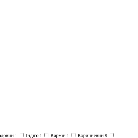
адовий
Індіго
Кармін
Коричневий
1
1
1
9