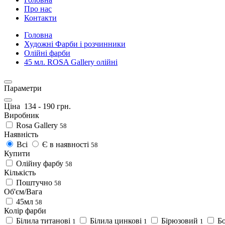
Про нас
Контакти
Головна
Художні Фарби і розчинники
Олійні фарби
45 мл. ROSA Gallery олійні
Параметри
Ціна
134
-
190
грн.
Виробник
Rosa Gallery
58
Наявність
Всі
Є в наявності
58
Купити
Олійну фарбу
58
Кількість
Поштучно
58
Об'єм/Вага
45мл
58
Колір фарби
Білила титанові
Білила цинкові
Бірюзовий
Бо
1
1
1