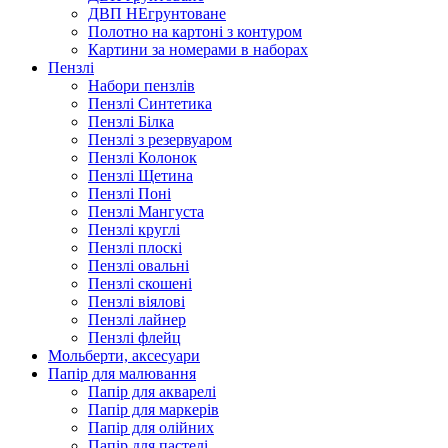
ДВП НЕгрунтоване
Полотно на картоні з контуром
Картини за номерами в наборах
Пензлі
Набори пензлів
Пензлі Синтетика
Пензлі Білка
Пензлі з резервуаром
Пензлі Колонок
Пензлі Щетина
Пензлі Поні
Пензлі Мангуста
Пензлі круглі
Пензлі плоскі
Пензлі овальні
Пензлі скошені
Пензлі віялові
Пензлі лайнер
Пензлі флейц
Мольберти, аксесуари
Папір для малювання
Папір для акварелі
Папір для маркерів
Папір для олійних
Папір для пастелі