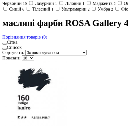
Червоний
Лазурний
Ліловий
Маджента
Ок
10
1
1
2
Синій
Тілесний
Ультрамарин
Умбра
Фіо
6
1
2
2
масляні фарби ROSA Gallery 4
Порівняння товарів (0)
Сітка
Список
Сортувати:
Показати