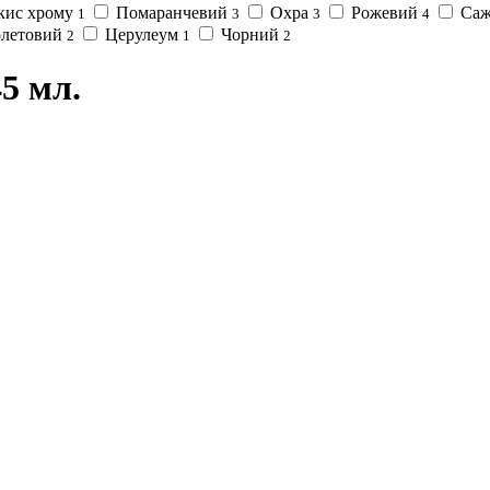
ис хрому
Помаранчевий
Охра
Рожевий
Саж
1
3
3
4
летовий
Церулеум
Чорний
2
1
2
5 мл.