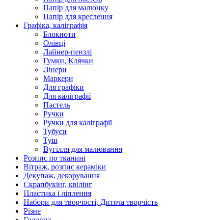
Папір для малюнку
Папір для креслення
Графіка, каліграфія
Блокноти
Олівці
Лайнер-пензлі
Гумки, Клячки
Лінери
Маркери
Для графіки
Для каліграфії
Пастель
Ручки
Ручки для каліграфії
Тубуси
Туш
Вугілля для малювання
Розпис по тканині
Вітраж, розпис кераміки
Декупаж, декорування
Скрапбукінг, квілінг
Пластика і ліплення
Набори для творчості, Дитяча творчість
Різне
Головна