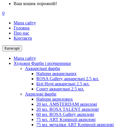
Ваш кошик порожній!
0
Мапа сайту
Головна
Про нас
Контакти
Категорії
Мапа сайту
Художні Фарби і розчинники
Акварельні фарби
Набори акварельних
ROSA Gallery акварельні 2.5 мл.
Білі Ночі акварельні 2.5 мл.
Сонет акварельні 2.5 мл.
Акрилові фарби
Набори акрилових
20 мл. AMSTERDAM акрилові
20 мл. ROSA TALENT акрилові
60 мл. ROSA Gallery акрилові
75 мл. ART Kompozit акрилові
75 мл. металіки ART Kompozit акрилові