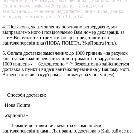
перевізники зніматимуть додаткову оплату (наприклад Нова
Пошта стягує комісію - 20 гривень + 2% від суми
замовлення.). Замовлення надсилається лише після дзвінка
менеджера магазину (пн.-сб. з 10 до 14).
4. Після того, як замовлення остаточно затверджене, ми
відправляємо його і повідомляємо Вам номер декларації, за
яким Ви зможете отримати товар в представництві
вантажоперевізника (НОВА ПОШТА, УкрПошта і т.п.).
5. Оплата доставки замовлення: до 1000 гривень - за рахунок
клієнта вантажоперевізнику при отриманні товару; понад
1000 гривень - безкоштовно * (* безкоштовно здійснюється
доставка в пункти видачі вантажоперевізника у Вашому місті.
Адресна доставка кур'єром - оплачується покупцем).
Способи доставки:
«Нова Пошта»
«Укрпошта»
Терміни доставки визначаються компаніями-
вантажоперевізниками. Як правило, доставка в Київ займає не