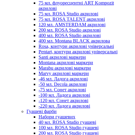
75 мл. флуоресцентні ART Kompozit
акрилові
75 мл. ROSA Studio акрилові
75 мл. ROSA TALENT акрилові
120 мл. AMSTERDAM акрилові
200 мл. ROSA Studio акрилові
400 мл. ROSA Studio акрилові
400 мл. Montana BLACK акрилова
Rosa, контури акрилові універсальні
Pentart, контури акрилові універсальні
Santi акрилові маркери
Montana акрилові маркери
Marabu акрилові маркери
Marvy акрилові маркери
-46 мл. Ладога акрилові
-50 мл. Decola акрилові
-75 мл. Сонет акрилові
-100 мл. Ладога акрилові
-120 мл. Сонет акрилові
-220 мл. Ладога акрилові
Гуашеві фарби
Набори гуашевих
40 мл. ROSA Studio гуашеві
100 мл. ROSA Studio гуашеві
200 мл. ROSA Studio гуашеві