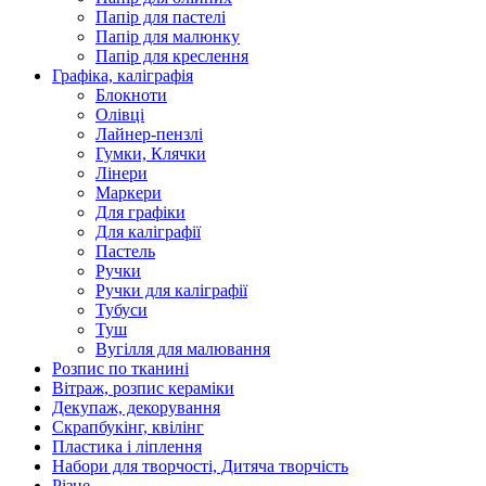
Папір для пастелі
Папір для малюнку
Папір для креслення
Графіка, каліграфія
Блокноти
Олівці
Лайнер-пензлі
Гумки, Клячки
Лінери
Маркери
Для графіки
Для каліграфії
Пастель
Ручки
Ручки для каліграфії
Тубуси
Туш
Вугілля для малювання
Розпис по тканині
Вітраж, розпис кераміки
Декупаж, декорування
Скрапбукінг, квілінг
Пластика і ліплення
Набори для творчості, Дитяча творчість
Різне