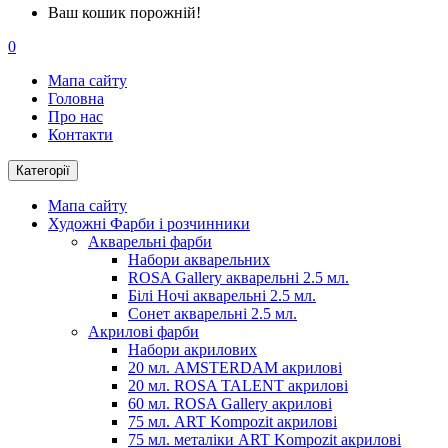
Ваш кошик порожній!
0
Мапа сайту
Головна
Про нас
Контакти
Категорії
Мапа сайту
Художні Фарби і розчинники
Акварельні фарби
Набори акварельних
ROSA Gallery акварельні 2.5 мл.
Білі Ночі акварельні 2.5 мл.
Сонет акварельні 2.5 мл.
Акрилові фарби
Набори акрилових
20 мл. AMSTERDAM акрилові
20 мл. ROSA TALENT акрилові
60 мл. ROSA Gallery акрилові
75 мл. ART Kompozit акрилові
75 мл. металіки ART Kompozit акрилові