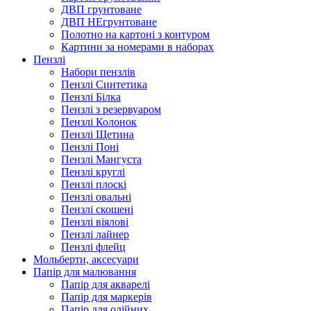
ДВП грунтоване
ДВП НЕгрунтоване
Полотно на картоні з контуром
Картини за номерами в наборах
Пензлі
Набори пензлів
Пензлі Синтетика
Пензлі Білка
Пензлі з резервуаром
Пензлі Колонок
Пензлі Щетина
Пензлі Поні
Пензлі Мангуста
Пензлі круглі
Пензлі плоскі
Пензлі овальні
Пензлі скошені
Пензлі віялові
Пензлі лайнер
Пензлі флейц
Мольберти, аксесуари
Папір для малювання
Папір для акварелі
Папір для маркерів
Папір для олійних