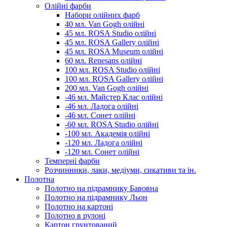
Олійні фарби
Набори олійних фарб
40 мл. Van Gogh олійні
45 мл. ROSA Studio олійні
45 мл. ROSA Gallery олійні
45 мл. ROSA Museum олійні
60 мл. Renesans олійні
100 мл. ROSA Studio олійні
100 мл. ROSA Gallery олійні
200 мл. Van Gogh олійні
-46 мл. Майстер Клас олійні
-46 мл. Ладога олійні
-46 мл. Сонет олійні
-60 мл. ROSA Studio олійні
-100 мл. Академія олійні
-120 мл. Ладога олійні
-120 мл. Сонет олійні
Темперні фарби
Розчинники, лаки, медіуми, сикативи та ін.
Полотна
Полотно на підрамнику Бавовна
Полотно на підрамнику Льон
Полотно на картоні
Полотно в рулоні
Картон грунтований