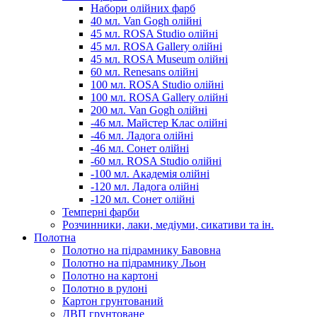
Набори олійних фарб
40 мл. Van Gogh олійні
45 мл. ROSA Studio олійні
45 мл. ROSA Gallery олійні
45 мл. ROSA Museum олійні
60 мл. Renesans олійні
100 мл. ROSA Studio олійні
100 мл. ROSA Gallery олійні
200 мл. Van Gogh олійні
-46 мл. Майстер Клас олійні
-46 мл. Ладога олійні
-46 мл. Сонет олійні
-60 мл. ROSA Studio олійні
-100 мл. Академія олійні
-120 мл. Ладога олійні
-120 мл. Сонет олійні
Темперні фарби
Розчинники, лаки, медіуми, сикативи та ін.
Полотна
Полотно на підрамнику Бавовна
Полотно на підрамнику Льон
Полотно на картоні
Полотно в рулоні
Картон грунтований
ДВП грунтоване