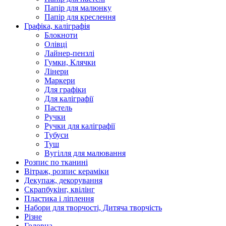
Папір для малюнку
Папір для креслення
Графіка, каліграфія
Блокноти
Олівці
Лайнер-пензлі
Гумки, Клячки
Лінери
Маркери
Для графіки
Для каліграфії
Пастель
Ручки
Ручки для каліграфії
Тубуси
Туш
Вугілля для малювання
Розпис по тканині
Вітраж, розпис кераміки
Декупаж, декорування
Скрапбукінг, квілінг
Пластика і ліплення
Набори для творчості, Дитяча творчість
Різне
Головна