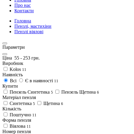
Про нас
Контакти
Головна
Пензлі, мастихіни
Пензлі віялові
Параметри
Ціна
55
-
253
грн.
Виробник
Kolos
11
Наявність
Всі
Є в наявності
11
Купити
Пензель Синтетика
Пензель Щетина
5
6
Матеріал пензля
Синтетика
Щетина
5
6
Кількість
Поштучно
11
Форма пензля
Віялова
11
Номер пензля