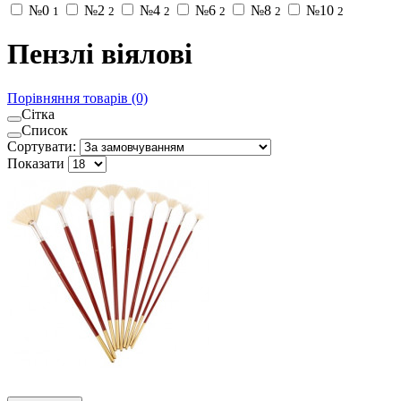
№0
№2
№4
№6
№8
№10
1
2
2
2
2
2
Пензлі віялові
Порівняння товарів (0)
Сітка
Список
Сортувати:
Показати