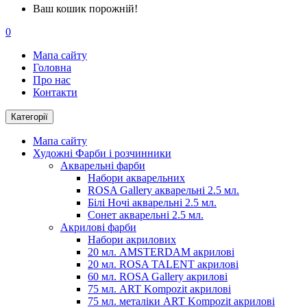
Ваш кошик порожній!
0
Мапа сайту
Головна
Про нас
Контакти
Категорії
Мапа сайту
Художні Фарби і розчинники
Акварельні фарби
Набори акварельних
ROSA Gallery акварельні 2.5 мл.
Білі Ночі акварельні 2.5 мл.
Сонет акварельні 2.5 мл.
Акрилові фарби
Набори акрилових
20 мл. AMSTERDAM акрилові
20 мл. ROSA TALENT акрилові
60 мл. ROSA Gallery акрилові
75 мл. ART Kompozit акрилові
75 мл. металіки ART Kompozit акрилові