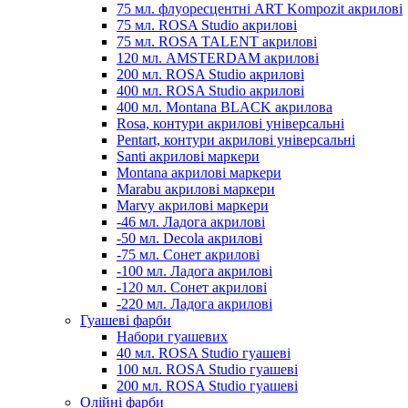
75 мл. флуоресцентні ART Kompozit акрилові
75 мл. ROSA Studio акрилові
75 мл. ROSA TALENT акрилові
120 мл. AMSTERDAM акрилові
200 мл. ROSA Studio акрилові
400 мл. ROSA Studio акрилові
400 мл. Montana BLACK акрилова
Rosa, контури акрилові універсальні
Pentart, контури акрилові універсальні
Santi акрилові маркери
Montana акрилові маркери
Marabu акрилові маркери
Marvy акрилові маркери
-46 мл. Ладога акрилові
-50 мл. Decola акрилові
-75 мл. Сонет акрилові
-100 мл. Ладога акрилові
-120 мл. Сонет акрилові
-220 мл. Ладога акрилові
Гуашеві фарби
Набори гуашевих
40 мл. ROSA Studio гуашеві
100 мл. ROSA Studio гуашеві
200 мл. ROSA Studio гуашеві
Олійні фарби