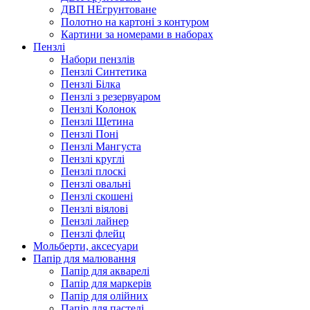
ДВП НЕгрунтоване
Полотно на картоні з контуром
Картини за номерами в наборах
Пензлі
Набори пензлів
Пензлі Синтетика
Пензлі Білка
Пензлі з резервуаром
Пензлі Колонок
Пензлі Щетина
Пензлі Поні
Пензлі Мангуста
Пензлі круглі
Пензлі плоскі
Пензлі овальні
Пензлі скошені
Пензлі віялові
Пензлі лайнер
Пензлі флейц
Мольберти, аксесуари
Папір для малювання
Папір для акварелі
Папір для маркерів
Папір для олійних
Папір для пастелі