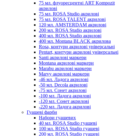
75 мл. флуоресцентні ART Kompozit
акрилові
75 мл. ROSA Studio акрилові
75 мл. ROSA TALENT акрилові
120 мл. AMSTERDAM акрилові
200 мл. ROSA Studio акрилові
400 мл. ROSA Studio акрилові
400 мл. Montana BLACK акрилова
Rosa, контури акрилові універсальні
Pentart, контури акрилові універсальні
Santi акрилові маркери
Montana акрилові маркери
Marabu акрилові маркери
Marvy акрилові маркери
-46 мл. Ладога акрилові
-50 мл. Decola акрилові
-75 мл. Сонет акрилові
-100 мл. Ладога акрилові
-120 мл. Сонет акрилові
-220 мл. Ладога акрилові
Гуашеві фарби
Набори гуашевих
40 мл. ROSA Studio гуашеві
100 мл. ROSA Studio гуашеві
200 мл. ROSA Studio гуашеві