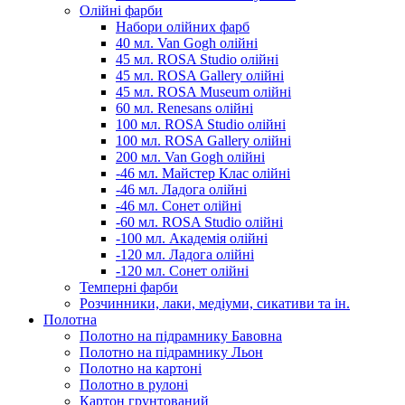
Олійні фарби
Набори олійних фарб
40 мл. Van Gogh олійні
45 мл. ROSA Studio олійні
45 мл. ROSA Gallery олійні
45 мл. ROSA Museum олійні
60 мл. Renesans олійні
100 мл. ROSA Studio олійні
100 мл. ROSA Gallery олійні
200 мл. Van Gogh олійні
-46 мл. Майстер Клас олійні
-46 мл. Ладога олійні
-46 мл. Сонет олійні
-60 мл. ROSA Studio олійні
-100 мл. Академія олійні
-120 мл. Ладога олійні
-120 мл. Сонет олійні
Темперні фарби
Розчинники, лаки, медіуми, сикативи та ін.
Полотна
Полотно на підрамнику Бавовна
Полотно на підрамнику Льон
Полотно на картоні
Полотно в рулоні
Картон грунтований