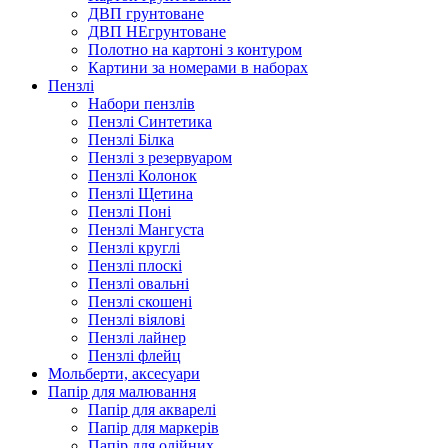
ДВП грунтоване
ДВП НЕгрунтоване
Полотно на картоні з контуром
Картини за номерами в наборах
Пензлі
Набори пензлів
Пензлі Синтетика
Пензлі Білка
Пензлі з резервуаром
Пензлі Колонок
Пензлі Щетина
Пензлі Поні
Пензлі Мангуста
Пензлі круглі
Пензлі плоскі
Пензлі овальні
Пензлі скошені
Пензлі віялові
Пензлі лайнер
Пензлі флейц
Мольберти, аксесуари
Папір для малювання
Папір для акварелі
Папір для маркерів
Папір для олійних