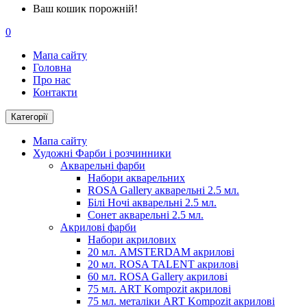
Ваш кошик порожній!
0
Мапа сайту
Головна
Про нас
Контакти
Категорії
Мапа сайту
Художні Фарби і розчинники
Акварельні фарби
Набори акварельних
ROSA Gallery акварельні 2.5 мл.
Білі Ночі акварельні 2.5 мл.
Сонет акварельні 2.5 мл.
Акрилові фарби
Набори акрилових
20 мл. AMSTERDAM акрилові
20 мл. ROSA TALENT акрилові
60 мл. ROSA Gallery акрилові
75 мл. ART Kompozit акрилові
75 мл. металіки ART Kompozit акрилові