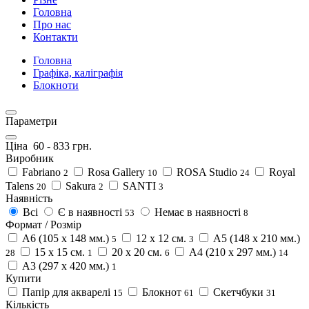
Головна
Про нас
Контакти
Головна
Графіка, каліграфія
Блокноти
Параметри
Ціна
60
-
833
грн.
Виробник
Fabriano
Rosa Gallery
ROSA Studio
Royal
2
10
24
Talens
Sakura
SANTI
20
2
3
Наявність
Всі
Є в наявності
Немає в наявності
53
8
Формат / Розмір
А6 (105 x 148 мм.)
12 x 12 см.
А5 (148 x 210 мм.)
5
3
15 x 15 см.
20 x 20 см.
А4 (210 x 297 мм.)
28
1
6
14
А3 (297 x 420 мм.)
1
Купити
Папір для акварелі
Блокнот
Скетчбуки
15
61
31
Кількість