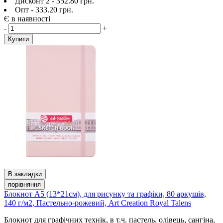
Дисконт 2 - 352.80 грн.
Опт - 333.20 грн.
Є в наявності
-
+
Купити
В закладки
порівняння
Блокнот А5 (13*21см), для рисунку та графіки, 80 аркушів,
140 г/м2, Пастельно-рожевий, Art Creation Royal Talens
Блокнот для графічних технік, в т.ч. пастель, олівець, сангіна,