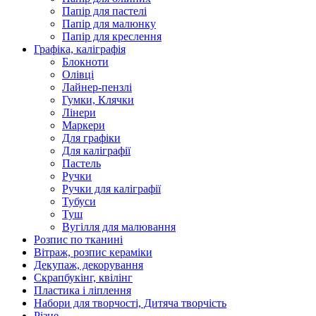
Папір для пастелі
Папір для малюнку
Папір для креслення
Графіка, каліграфія
Блокноти
Олівці
Лайнер-пензлі
Гумки, Клячки
Лінери
Маркери
Для графіки
Для каліграфії
Пастель
Ручки
Ручки для каліграфії
Тубуси
Туш
Вугілля для малювання
Розпис по тканині
Вітраж, розпис кераміки
Декупаж, декорування
Скрапбукінг, квілінг
Пластика і ліплення
Набори для творчості, Дитяча творчість
Різне