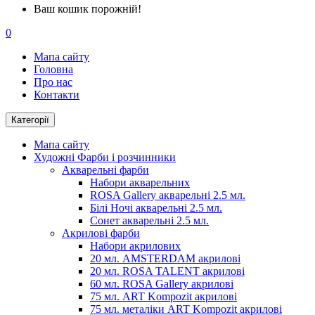
Ваш кошик порожній!
0
Мапа сайту
Головна
Про нас
Контакти
Категорії
Мапа сайту
Художні Фарби і розчинники
Акварельні фарби
Набори акварельних
ROSA Gallery акварельні 2.5 мл.
Білі Ночі акварельні 2.5 мл.
Сонет акварельні 2.5 мл.
Акрилові фарби
Набори акрилових
20 мл. AMSTERDAM акрилові
20 мл. ROSA TALENT акрилові
60 мл. ROSA Gallery акрилові
75 мл. ART Kompozit акрилові
75 мл. металіки ART Kompozit акрилові