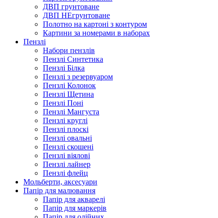
ДВП грунтоване
ДВП НЕгрунтоване
Полотно на картоні з контуром
Картини за номерами в наборах
Пензлі
Набори пензлів
Пензлі Синтетика
Пензлі Білка
Пензлі з резервуаром
Пензлі Колонок
Пензлі Щетина
Пензлі Поні
Пензлі Мангуста
Пензлі круглі
Пензлі плоскі
Пензлі овальні
Пензлі скошені
Пензлі віялові
Пензлі лайнер
Пензлі флейц
Мольберти, аксесуари
Папір для малювання
Папір для акварелі
Папір для маркерів
Папір для олійних