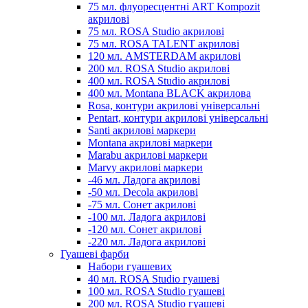
75 мл. флуоресцентні ART Kompozit
акрилові
75 мл. ROSA Studio акрилові
75 мл. ROSA TALENT акрилові
120 мл. AMSTERDAM акрилові
200 мл. ROSA Studio акрилові
400 мл. ROSA Studio акрилові
400 мл. Montana BLACK акрилова
Rosa, контури акрилові універсальні
Pentart, контури акрилові універсальні
Santi акрилові маркери
Montana акрилові маркери
Marabu акрилові маркери
Marvy акрилові маркери
-46 мл. Ладога акрилові
-50 мл. Decola акрилові
-75 мл. Сонет акрилові
-100 мл. Ладога акрилові
-120 мл. Сонет акрилові
-220 мл. Ладога акрилові
Гуашеві фарби
Набори гуашевих
40 мл. ROSA Studio гуашеві
100 мл. ROSA Studio гуашеві
200 мл. ROSA Studio гуашеві