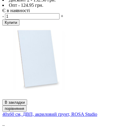
Опт - 124.95 грн.
Є в наявності
-
+
Купити
В закладки
порівняння
40х60 см, ДВП, акриловий ґрунт, ROSA Studio
..