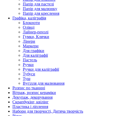
Папір для пастелі
Папір для малюнку
Папір для креслення
Графіка, каліграфія
Блокноти
Олівці
Лайнер-пензлі
Гумки, Клячки
Лінери
Маркери
Для графіки
Для каліграфії
Пастель
Ручки
Ручки для каліграфії
Тубуси
Туш
Вугілля для малювання
Розпис по тканині
Вітраж, розпис кераміки
Декупаж, декорування
Скрапбукінг, квілінг
Пластика і ліплення
Набори для творчості, Дитяча творчість
Різне