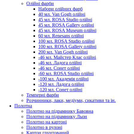
Олійні фарби
Набори олійних фарб
40 мл. Van Gogh олійні
45 мл. ROSA Studio олійні
45 мл. ROSA Gallery олійні
45 мл. ROSA Museum олійні
60 мл. Renesans олійні
100 мл. ROSA Studio олійні
100 мл. ROSA Gallery олійні
200 мл. Van Gogh олійні
-46 мл. Майстер Клас олійні
-46 мл. Ладога олійні
-46 мл. Сонет олійні
-60 мл. ROSA Studio олійні
-100 мл. Академія олійні
-120 мл. Ладога олійні
-120 мл. Сонет олійні
Темперні фарби
Розчинники, лаки, медіуми, сикативи та ін.
Полотна
Полотно на підрамнику Бавовна
Полотно на підрамнику Льон
Полотно на картоні
Полотно в рулоні
Картон грунтований