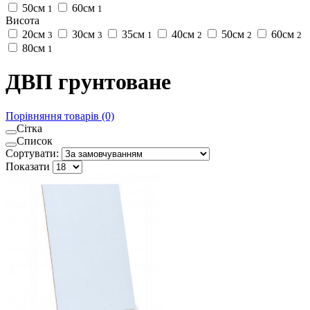
50см
60см
1
1
Висота
20см
30см
35см
40см
50см
60см
3
3
1
2
2
2
80см
1
ДВП грунтоване
Порівняння товарів (0)
Сітка
Список
Сортувати:
Показати