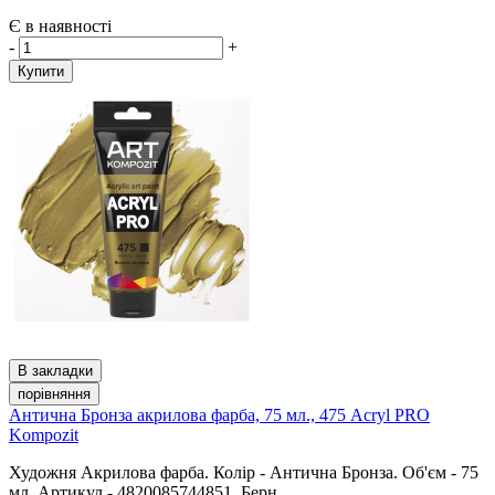
Є в наявності
-
+
Купити
В закладки
порівняння
Антична Бронза акрилова фарба, 75 мл., 475 Acryl PRO
Kompozit
Художня Акрилова фарба. Колір - Антична Бронза. Об'єм - 75
мл. Артикул - 4820085744851. Берн..