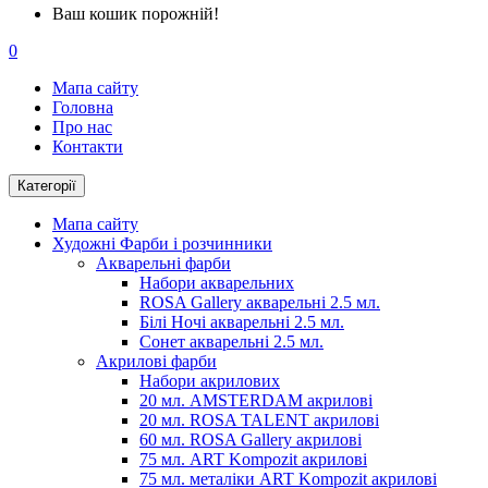
Ваш кошик порожній!
0
Мапа сайту
Головна
Про нас
Контакти
Категорії
Мапа сайту
Художні Фарби і розчинники
Акварельні фарби
Набори акварельних
ROSA Gallery акварельні 2.5 мл.
Білі Ночі акварельні 2.5 мл.
Сонет акварельні 2.5 мл.
Акрилові фарби
Набори акрилових
20 мл. AMSTERDAM акрилові
20 мл. ROSA TALENT акрилові
60 мл. ROSA Gallery акрилові
75 мл. ART Kompozit акрилові
75 мл. металіки ART Kompozit акрилові