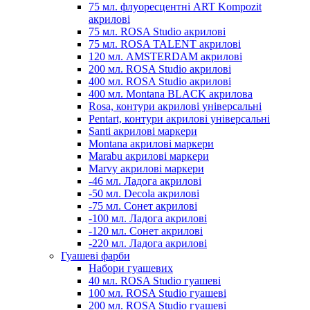
75 мл. флуоресцентні ART Kompozit
акрилові
75 мл. ROSA Studio акрилові
75 мл. ROSA TALENT акрилові
120 мл. AMSTERDAM акрилові
200 мл. ROSA Studio акрилові
400 мл. ROSA Studio акрилові
400 мл. Montana BLACK акрилова
Rosa, контури акрилові універсальні
Pentart, контури акрилові універсальні
Santi акрилові маркери
Montana акрилові маркери
Marabu акрилові маркери
Marvy акрилові маркери
-46 мл. Ладога акрилові
-50 мл. Decola акрилові
-75 мл. Сонет акрилові
-100 мл. Ладога акрилові
-120 мл. Сонет акрилові
-220 мл. Ладога акрилові
Гуашеві фарби
Набори гуашевих
40 мл. ROSA Studio гуашеві
100 мл. ROSA Studio гуашеві
200 мл. ROSA Studio гуашеві