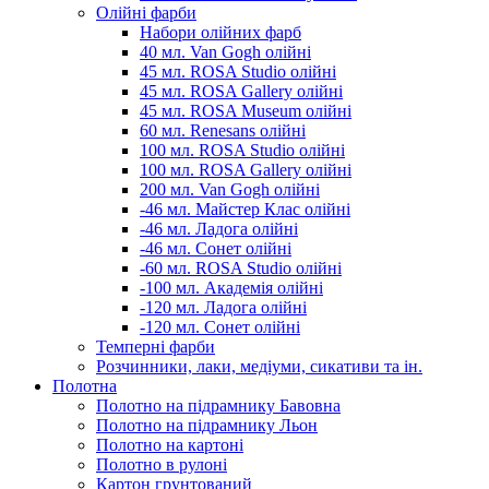
Олійні фарби
Набори олійних фарб
40 мл. Van Gogh олійні
45 мл. ROSA Studio олійні
45 мл. ROSA Gallery олійні
45 мл. ROSA Museum олійні
60 мл. Renesans олійні
100 мл. ROSA Studio олійні
100 мл. ROSA Gallery олійні
200 мл. Van Gogh олійні
-46 мл. Майстер Клас олійні
-46 мл. Ладога олійні
-46 мл. Сонет олійні
-60 мл. ROSA Studio олійні
-100 мл. Академія олійні
-120 мл. Ладога олійні
-120 мл. Сонет олійні
Темперні фарби
Розчинники, лаки, медіуми, сикативи та ін.
Полотна
Полотно на підрамнику Бавовна
Полотно на підрамнику Льон
Полотно на картоні
Полотно в рулоні
Картон грунтований