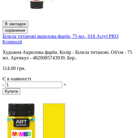
В закладки
порівняння
Білила титанові акрилова фарба, 75 мл., 018 Acryl PRO
Kompozit
Художня Акрилова фарба. Колір - Білила титанові. Об'єм - 75
мл. Артикул - 4820085743939. Бер..
114.00 грн.
Є в наявності
-
+
Купити