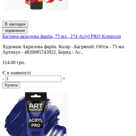
В закладки
порівняння
Багряна акрилова фарба, 75 мл., 274 Acryl PRO Kompozit
Художня Акрилова фарба. Колір - Багряний. Об'єм - 75 мл.
Артикул - 4820085743922. Бернд - Ac..
114.00 грн.
Є в наявності
-
+
Купити