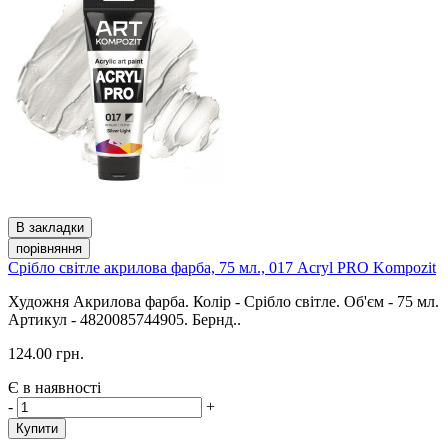
В закладки
порівняння
Срібло світле акрилова фарба, 75 мл., 017 Acryl PRO Kompozit
Художня Акрилова фарба. Колір - Срібло світле. Об'єм - 75 мл.
Артикул - 4820085744905. Бернд..
124.00 грн.
Є в наявності
-
+
Купити