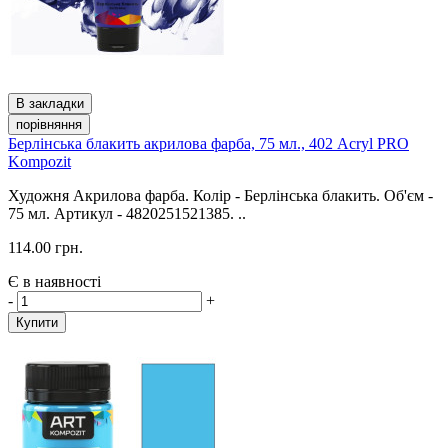
В закладки
порівняння
Берлінська блакить акрилова фарба, 75 мл., 402 Acryl PRO
Kompozit
Художня Акрилова фарба. Колір - Берлінська блакить. Об'єм -
75 мл. Артикул - 4820251521385. ..
114.00 грн.
Є в наявності
-
+
Купити