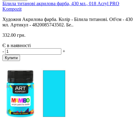
Білила титанові акрилова фарба, 430 мл., 018 Acryl PRO
Kompozit
Художня Акрилова фарба. Колір - Білила титанові. Об'єм - 430
мл. Артикул - 4820085743502. Бе..
332.00 грн.
Є в наявності
-
+
Купити