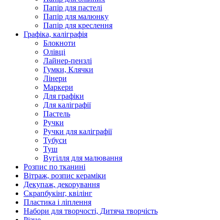
Папір для пастелі
Папір для малюнку
Папір для креслення
Графіка, каліграфія
Блокноти
Олівці
Лайнер-пензлі
Гумки, Клячки
Лінери
Маркери
Для графіки
Для каліграфії
Пастель
Ручки
Ручки для каліграфії
Тубуси
Туш
Вугілля для малювання
Розпис по тканині
Вітраж, розпис кераміки
Декупаж, декорування
Скрапбукінг, квілінг
Пластика і ліплення
Набори для творчості, Дитяча творчість
Різне