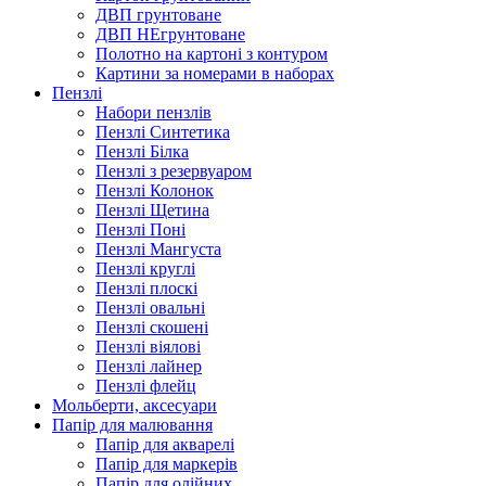
ДВП грунтоване
ДВП НЕгрунтоване
Полотно на картоні з контуром
Картини за номерами в наборах
Пензлі
Набори пензлів
Пензлі Синтетика
Пензлі Білка
Пензлі з резервуаром
Пензлі Колонок
Пензлі Щетина
Пензлі Поні
Пензлі Мангуста
Пензлі круглі
Пензлі плоскі
Пензлі овальні
Пензлі скошені
Пензлі віялові
Пензлі лайнер
Пензлі флейц
Мольберти, аксесуари
Папір для малювання
Папір для акварелі
Папір для маркерів
Папір для олійних