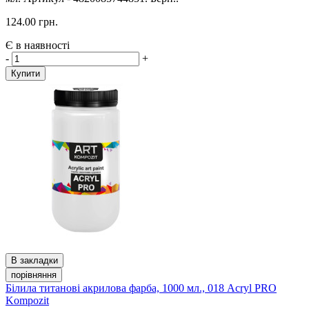
124.00 грн.
Є в наявності
-
+
Купити
В закладки
порівняння
Білила титанові акрилова фарба, 1000 мл., 018 Acryl PRO
Kompozit