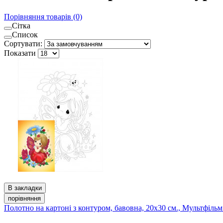
Порівняння товарів (0)
Сітка
Список
Сортувати:
Показати
В закладки
порівняння
Полотно на картоні з контуром, бавовна, 20x30 см., Мультфіль