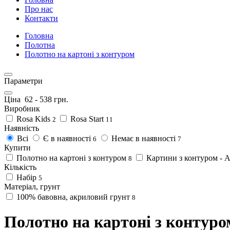
Про нас
Контакти
Головна
Полотна
Полотно на картоні з контуром
Параметри
Ціна
62
-
538
грн.
Виробник
Rosa Kids
Rosa Start
2
11
Наявність
Всі
Є в наявності
Немає в наявності
6
7
Купити
Полотно на картоні з контуром
Картини з контуром - 
8
Кількість
Набір
5
Матеріал, грунт
100% бавовна, акриловий грунт
8
Полотно на картоні з контуро