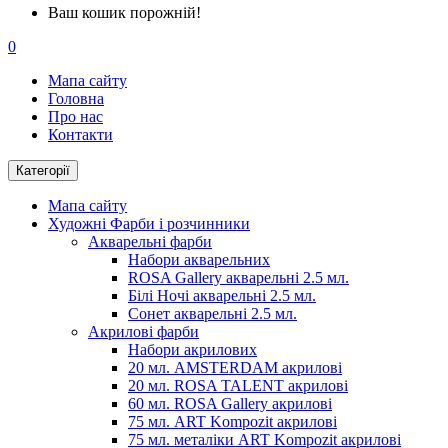
Ваш кошик порожній!
0
Мапа сайту
Головна
Про нас
Контакти
Категорії
Мапа сайту
Художні Фарби і розчинники
Акварельні фарби
Набори акварельних
ROSA Gallery акварельні 2.5 мл.
Білі Ночі акварельні 2.5 мл.
Сонет акварельні 2.5 мл.
Акрилові фарби
Набори акрилових
20 мл. AMSTERDAM акрилові
20 мл. ROSA TALENT акрилові
60 мл. ROSA Gallery акрилові
75 мл. ART Kompozit акрилові
75 мл. металіки ART Kompozit акрилові