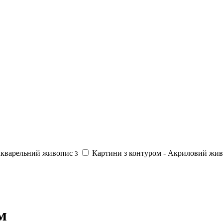
Акварельний живопис
Картини з контуром - Акриловий жи
3
м