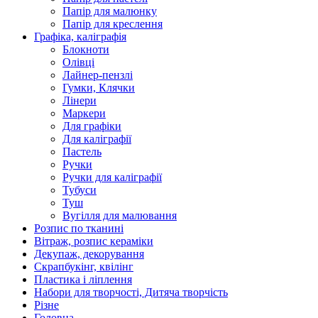
Папір для малюнку
Папір для креслення
Графіка, каліграфія
Блокноти
Олівці
Лайнер-пензлі
Гумки, Клячки
Лінери
Маркери
Для графіки
Для каліграфії
Пастель
Ручки
Ручки для каліграфії
Тубуси
Туш
Вугілля для малювання
Розпис по тканині
Вітраж, розпис кераміки
Декупаж, декорування
Скрапбукінг, квілінг
Пластика і ліплення
Набори для творчості, Дитяча творчість
Різне
Головна