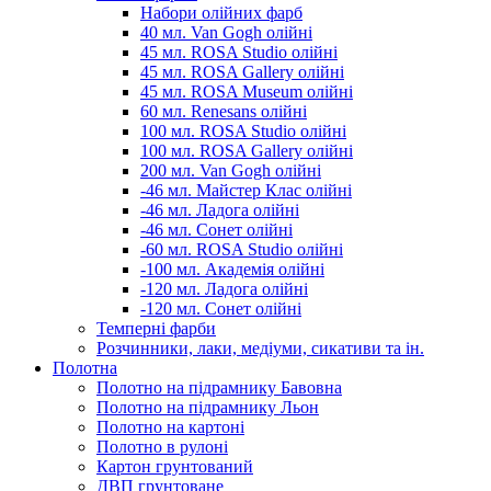
Набори олійних фарб
40 мл. Van Gogh олійні
45 мл. ROSA Studio олійні
45 мл. ROSA Gallery олійні
45 мл. ROSA Museum олійні
60 мл. Renesans олійні
100 мл. ROSA Studio олійні
100 мл. ROSA Gallery олійні
200 мл. Van Gogh олійні
-46 мл. Майстер Клас олійні
-46 мл. Ладога олійні
-46 мл. Сонет олійні
-60 мл. ROSA Studio олійні
-100 мл. Академія олійні
-120 мл. Ладога олійні
-120 мл. Сонет олійні
Темперні фарби
Розчинники, лаки, медіуми, сикативи та ін.
Полотна
Полотно на підрамнику Бавовна
Полотно на підрамнику Льон
Полотно на картоні
Полотно в рулоні
Картон грунтований
ДВП грунтоване