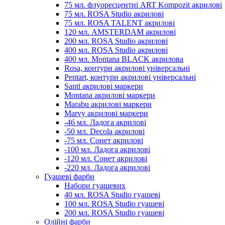
75 мл. флуоресцентні ART Kompozit акрилові
75 мл. ROSA Studio акрилові
75 мл. ROSA TALENT акрилові
120 мл. AMSTERDAM акрилові
200 мл. ROSA Studio акрилові
400 мл. ROSA Studio акрилові
400 мл. Montana BLACK акрилова
Rosa, контури акрилові універсальні
Pentart, контури акрилові універсальні
Santi акрилові маркери
Montana акрилові маркери
Marabu акрилові маркери
Marvy акрилові маркери
-46 мл. Ладога акрилові
-50 мл. Decola акрилові
-75 мл. Сонет акрилові
-100 мл. Ладога акрилові
-120 мл. Сонет акрилові
-220 мл. Ладога акрилові
Гуашеві фарби
Набори гуашевих
40 мл. ROSA Studio гуашеві
100 мл. ROSA Studio гуашеві
200 мл. ROSA Studio гуашеві
Олійні фарби