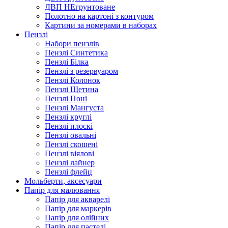
ДВП НЕгрунтоване
Полотно на картоні з контуром
Картини за номерами в наборах
Пензлі
Набори пензлів
Пензлі Синтетика
Пензлі Білка
Пензлі з резервуаром
Пензлі Колонок
Пензлі Щетина
Пензлі Поні
Пензлі Мангуста
Пензлі круглі
Пензлі плоскі
Пензлі овальні
Пензлі скошені
Пензлі віялові
Пензлі лайнер
Пензлі флейц
Мольберти, аксесуари
Папір для малювання
Папір для акварелі
Папір для маркерів
Папір для олійних
Папір для пастелі