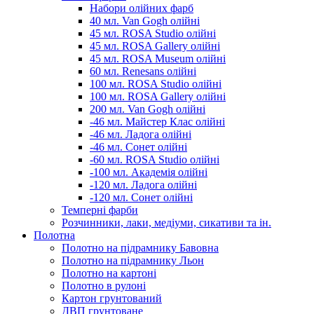
Набори олійних фарб
40 мл. Van Gogh олійні
45 мл. ROSA Studio олійні
45 мл. ROSA Gallery олійні
45 мл. ROSA Museum олійні
60 мл. Renesans олійні
100 мл. ROSA Studio олійні
100 мл. ROSA Gallery олійні
200 мл. Van Gogh олійні
-46 мл. Майстер Клас олійні
-46 мл. Ладога олійні
-46 мл. Сонет олійні
-60 мл. ROSA Studio олійні
-100 мл. Академія олійні
-120 мл. Ладога олійні
-120 мл. Сонет олійні
Темперні фарби
Розчинники, лаки, медіуми, сикативи та ін.
Полотна
Полотно на підрамнику Бавовна
Полотно на підрамнику Льон
Полотно на картоні
Полотно в рулоні
Картон грунтований
ДВП грунтоване