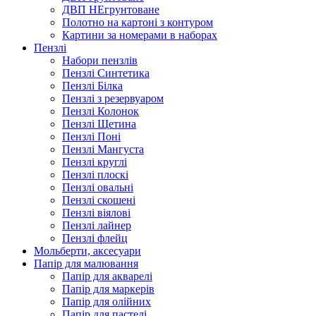
ДВП НЕгрунтоване
Полотно на картоні з контуром
Картини за номерами в наборах
Пензлі
Набори пензлів
Пензлі Синтетика
Пензлі Білка
Пензлі з резервуаром
Пензлі Колонок
Пензлі Щетина
Пензлі Поні
Пензлі Мангуста
Пензлі круглі
Пензлі плоскі
Пензлі овальні
Пензлі скошені
Пензлі віялові
Пензлі лайнер
Пензлі флейц
Мольберти, аксесуари
Папір для малювання
Папір для акварелі
Папір для маркерів
Папір для олійних
Папір для пастелі