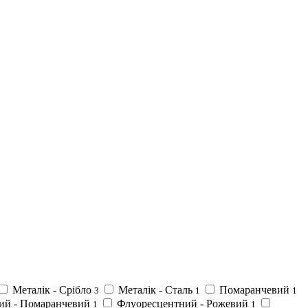
Металік - Срібло
Металік - Сталь
Помаранчевий
3
1
1
ий - Помаранчевий
Флуоресцентний - Рожевий
1
1