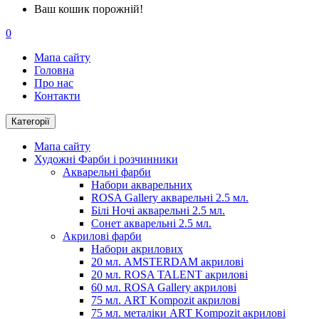
Ваш кошик порожній!
0
Мапа сайту
Головна
Про нас
Контакти
Категорії
Мапа сайту
Художні Фарби і розчинники
Акварельні фарби
Набори акварельних
ROSA Gallery акварельні 2.5 мл.
Білі Ночі акварельні 2.5 мл.
Сонет акварельні 2.5 мл.
Акрилові фарби
Набори акрилових
20 мл. AMSTERDAM акрилові
20 мл. ROSA TALENT акрилові
60 мл. ROSA Gallery акрилові
75 мл. ART Kompozit акрилові
75 мл. металіки ART Kompozit акрилові