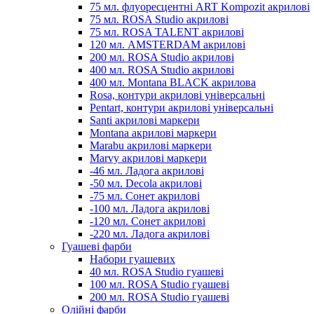
75 мл. флуоресцентні ART Kompozit акрилові
75 мл. ROSA Studio акрилові
75 мл. ROSA TALENT акрилові
120 мл. AMSTERDAM акрилові
200 мл. ROSA Studio акрилові
400 мл. ROSA Studio акрилові
400 мл. Montana BLACK акрилова
Rosa, контури акрилові універсальні
Pentart, контури акрилові універсальні
Santi акрилові маркери
Montana акрилові маркери
Marabu акрилові маркери
Marvy акрилові маркери
-46 мл. Ладога акрилові
-50 мл. Decola акрилові
-75 мл. Сонет акрилові
-100 мл. Ладога акрилові
-120 мл. Сонет акрилові
-220 мл. Ладога акрилові
Гуашеві фарби
Набори гуашевих
40 мл. ROSA Studio гуашеві
100 мл. ROSA Studio гуашеві
200 мл. ROSA Studio гуашеві
Олійні фарби