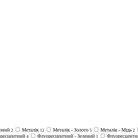
оний
Металік
Металік - Золото
Металік - Мідь
2
12
5
2
ресцентний
Флуоресцентний - Зелений
Флуоресцентн
4
1