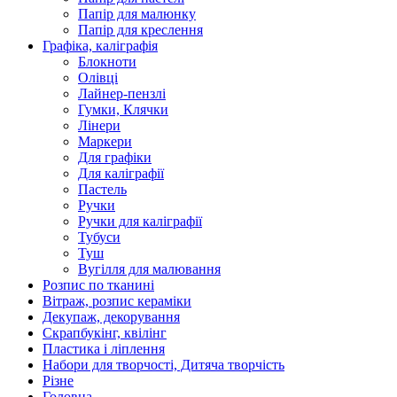
Папір для малюнку
Папір для креслення
Графіка, каліграфія
Блокноти
Олівці
Лайнер-пензлі
Гумки, Клячки
Лінери
Маркери
Для графіки
Для каліграфії
Пастель
Ручки
Ручки для каліграфії
Тубуси
Туш
Вугілля для малювання
Розпис по тканині
Вітраж, розпис кераміки
Декупаж, декорування
Скрапбукінг, квілінг
Пластика і ліплення
Набори для творчості, Дитяча творчість
Різне
Головна