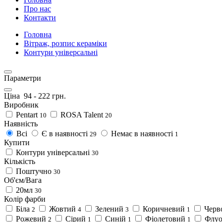
Про нас
Контакти
Головна
Вітраж, розпис кераміки
Контури універсальні
Параметри
Ціна
94
-
222
грн.
Виробник
Pentart
ROSA Talent
10
20
Наявність
Всі
Є в наявності
Немає в наявності
29
1
Купити
Контури універсальні
30
Кількість
Поштучно
30
Об'єм/Вага
20мл
30
Колір фарби
Біла
Жовтий
Зелений
Коричневий
Черв
2
4
3
1
Рожевий
Сірий
Синій
Фіолетовий
Флуо
2
1
1
1