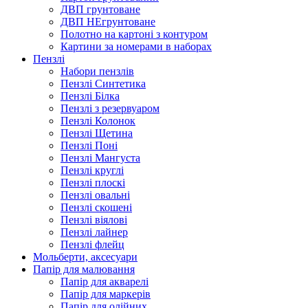
ДВП грунтоване
ДВП НЕгрунтоване
Полотно на картоні з контуром
Картини за номерами в наборах
Пензлі
Набори пензлів
Пензлі Синтетика
Пензлі Білка
Пензлі з резервуаром
Пензлі Колонок
Пензлі Щетина
Пензлі Поні
Пензлі Мангуста
Пензлі круглі
Пензлі плоскі
Пензлі овальні
Пензлі скошені
Пензлі віялові
Пензлі лайнер
Пензлі флейц
Мольберти, аксесуари
Папір для малювання
Папір для акварелі
Папір для маркерів
Папір для олійних