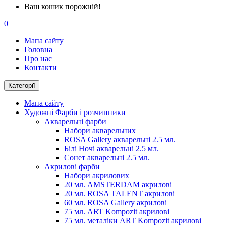
Ваш кошик порожній!
0
Мапа сайту
Головна
Про нас
Контакти
Категорії
Мапа сайту
Художні Фарби і розчинники
Акварельні фарби
Набори акварельних
ROSA Gallery акварельні 2.5 мл.
Білі Ночі акварельні 2.5 мл.
Сонет акварельні 2.5 мл.
Акрилові фарби
Набори акрилових
20 мл. AMSTERDAM акрилові
20 мл. ROSA TALENT акрилові
60 мл. ROSA Gallery акрилові
75 мл. ART Kompozit акрилові
75 мл. металіки ART Kompozit акрилові