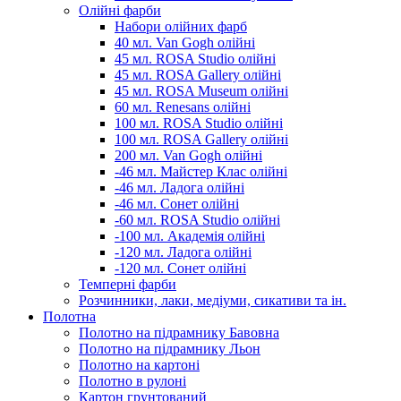
Олійні фарби
Набори олійних фарб
40 мл. Van Gogh олійні
45 мл. ROSA Studio олійні
45 мл. ROSA Gallery олійні
45 мл. ROSA Museum олійні
60 мл. Renesans олійні
100 мл. ROSA Studio олійні
100 мл. ROSA Gallery олійні
200 мл. Van Gogh олійні
-46 мл. Майстер Клас олійні
-46 мл. Ладога олійні
-46 мл. Сонет олійні
-60 мл. ROSA Studio олійні
-100 мл. Академія олійні
-120 мл. Ладога олійні
-120 мл. Сонет олійні
Темперні фарби
Розчинники, лаки, медіуми, сикативи та ін.
Полотна
Полотно на підрамнику Бавовна
Полотно на підрамнику Льон
Полотно на картоні
Полотно в рулоні
Картон грунтований