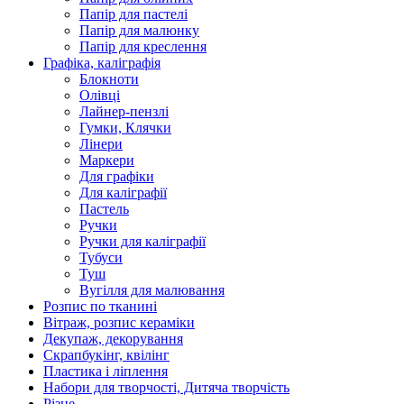
Папір для пастелі
Папір для малюнку
Папір для креслення
Графіка, каліграфія
Блокноти
Олівці
Лайнер-пензлі
Гумки, Клячки
Лінери
Маркери
Для графіки
Для каліграфії
Пастель
Ручки
Ручки для каліграфії
Тубуси
Туш
Вугілля для малювання
Розпис по тканині
Вітраж, розпис кераміки
Декупаж, декорування
Скрапбукінг, квілінг
Пластика і ліплення
Набори для творчості, Дитяча творчість
Різне