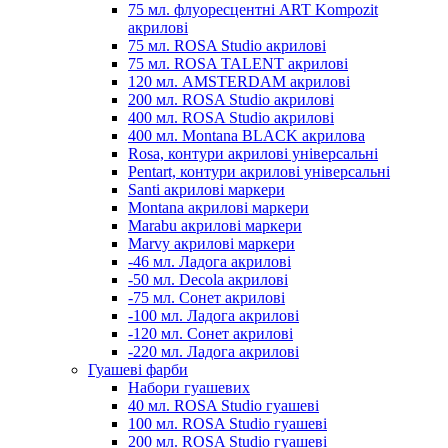
75 мл. флуоресцентні ART Kompozit
акрилові
75 мл. ROSA Studio акрилові
75 мл. ROSA TALENT акрилові
120 мл. AMSTERDAM акрилові
200 мл. ROSA Studio акрилові
400 мл. ROSA Studio акрилові
400 мл. Montana BLACK акрилова
Rosa, контури акрилові універсальні
Pentart, контури акрилові універсальні
Santi акрилові маркери
Montana акрилові маркери
Marabu акрилові маркери
Marvy акрилові маркери
-46 мл. Ладога акрилові
-50 мл. Decola акрилові
-75 мл. Сонет акрилові
-100 мл. Ладога акрилові
-120 мл. Сонет акрилові
-220 мл. Ладога акрилові
Гуашеві фарби
Набори гуашевих
40 мл. ROSA Studio гуашеві
100 мл. ROSA Studio гуашеві
200 мл. ROSA Studio гуашеві