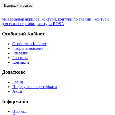
Відправити відгук
універсальні акрилові контури
,
контури по тканині
,
контури
для скла і кераміки
,
контури ROSA
Особистий Кабінет
Особистий Кабінет
Історія замовлень
Закладки
Розсилка
Контакти
Додатково
Бренд
Подарункові сертифікати
Акції
Інформація
Про нас