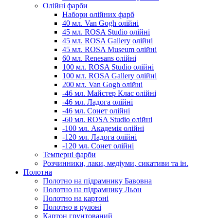
Олійні фарби
Набори олійних фарб
40 мл. Van Gogh олійні
45 мл. ROSA Studio олійні
45 мл. ROSA Gallery олійні
45 мл. ROSA Museum олійні
60 мл. Renesans олійні
100 мл. ROSA Studio олійні
100 мл. ROSA Gallery олійні
200 мл. Van Gogh олійні
-46 мл. Майстер Клас олійні
-46 мл. Ладога олійні
-46 мл. Сонет олійні
-60 мл. ROSA Studio олійні
-100 мл. Академія олійні
-120 мл. Ладога олійні
-120 мл. Сонет олійні
Темперні фарби
Розчинники, лаки, медіуми, сикативи та ін.
Полотна
Полотно на підрамнику Бавовна
Полотно на підрамнику Льон
Полотно на картоні
Полотно в рулоні
Картон грунтований