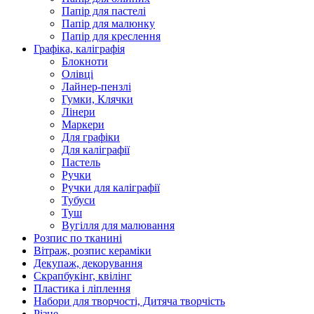
Папір для пастелі
Папір для малюнку
Папір для креслення
Графіка, каліграфія
Блокноти
Олівці
Лайнер-пензлі
Гумки, Клячки
Лінери
Маркери
Для графіки
Для каліграфії
Пастель
Ручки
Ручки для каліграфії
Тубуси
Туш
Вугілля для малювання
Розпис по тканині
Вітраж, розпис кераміки
Декупаж, декорування
Скрапбукінг, квілінг
Пластика і ліплення
Набори для творчості, Дитяча творчість
Різне