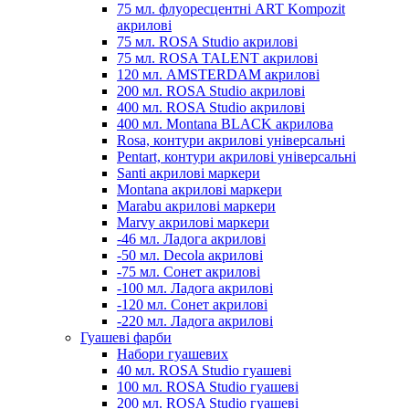
75 мл. флуоресцентні ART Kompozit
акрилові
75 мл. ROSA Studio акрилові
75 мл. ROSA TALENT акрилові
120 мл. AMSTERDAM акрилові
200 мл. ROSA Studio акрилові
400 мл. ROSA Studio акрилові
400 мл. Montana BLACK акрилова
Rosa, контури акрилові універсальні
Pentart, контури акрилові універсальні
Santi акрилові маркери
Montana акрилові маркери
Marabu акрилові маркери
Marvy акрилові маркери
-46 мл. Ладога акрилові
-50 мл. Decola акрилові
-75 мл. Сонет акрилові
-100 мл. Ладога акрилові
-120 мл. Сонет акрилові
-220 мл. Ладога акрилові
Гуашеві фарби
Набори гуашевих
40 мл. ROSA Studio гуашеві
100 мл. ROSA Studio гуашеві
200 мл. ROSA Studio гуашеві