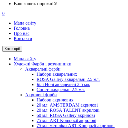
Ваш кошик порожній!
0
Мапа сайту
Головна
Про нас
Контакти
Категорії
Мапа сайту
Художні Фарби і розчинники
Акварельні фарби
Набори акварельних
ROSA Gallery акварельні 2.5 мл.
Білі Ночі акварельні 2.5 мл.
Сонет акварельні 2.5 мл.
Акрилові фарби
Набори акрилових
20 мл. AMSTERDAM акрилові
20 мл. ROSA TALENT акрилові
60 мл. ROSA Gallery акрилові
75 мл. ART Kompozit акрилові
75 мл. металіки ART Kompozit акрилові