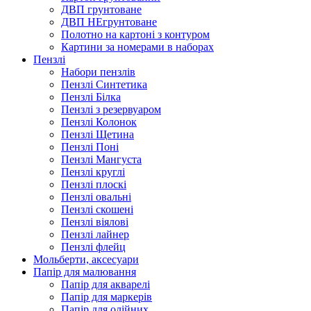
ДВП грунтоване
ДВП НЕгрунтоване
Полотно на картоні з контуром
Картини за номерами в наборах
Пензлі
Набори пензлів
Пензлі Синтетика
Пензлі Білка
Пензлі з резервуаром
Пензлі Колонок
Пензлі Щетина
Пензлі Поні
Пензлі Мангуста
Пензлі круглі
Пензлі плоскі
Пензлі овальні
Пензлі скошені
Пензлі віялові
Пензлі лайнер
Пензлі флейц
Мольберти, аксесуари
Папір для малювання
Папір для акварелі
Папір для маркерів
Папір для олійних