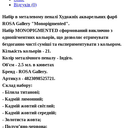
Відгуків (0)
Набір в металевому пеналі Художніх акварельних фарб
ROSA Gallery "Мonopigmented".
Набір MONOPIGMENTED сформований виключно з
однопігментних кольорів, що дозволяє отримувати
бездоганно чисті суміші та експериментувати з кольором.
Кількість кольорів - 21.
Колір металічного пеналу - Індіго.
Об'єм - 2.5 мл. в кюветах
Бренд - ROSA Gallery.
Артикул - 4823098525721.
Склад набору:
- Білила титанові;
- Кадмій лимонний;
- Кадмій жовтий світлий;
- Кадмій жовтий середній;
- Золотиста жовта;
- Полум’яно-червона;