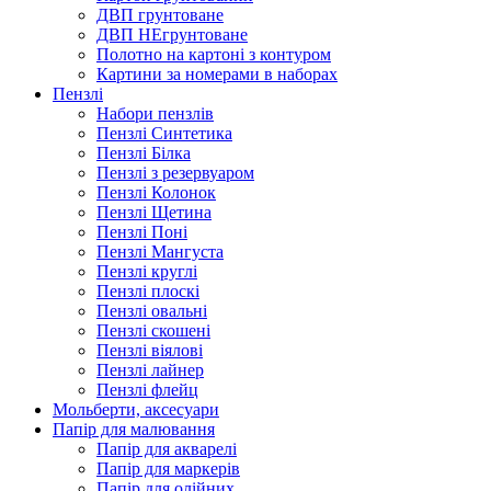
ДВП грунтоване
ДВП НЕгрунтоване
Полотно на картоні з контуром
Картини за номерами в наборах
Пензлі
Набори пензлів
Пензлі Синтетика
Пензлі Білка
Пензлі з резервуаром
Пензлі Колонок
Пензлі Щетина
Пензлі Поні
Пензлі Мангуста
Пензлі круглі
Пензлі плоскі
Пензлі овальні
Пензлі скошені
Пензлі віялові
Пензлі лайнер
Пензлі флейц
Мольберти, аксесуари
Папір для малювання
Папір для акварелі
Папір для маркерів
Папір для олійних