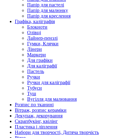
Папір для пастелі
Папір для малюнку
Папір для креслення
Графіка, каліграфія
Блокноти
Олівці
Лайнер-пензлі
Гумки, Клячки
Лінери
Маркери
Для графіки
Для каліграфії
Пастель
Ручки
Ручки для каліграфії
Тубуси
Туш
Вугілля для малювання
Розпис по тканині
Вітраж, розпис кераміки
Декупаж, декорування
Скрапбукінг, квілінг
Пластика і ліплення
Набори для творчості, Дитяча творчість
Різне