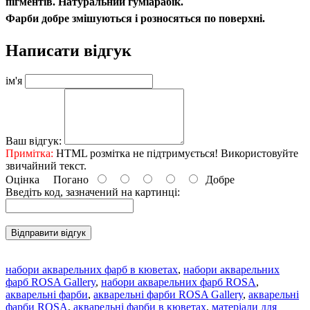
пігментів. Натуральний гуміарабік.
Фарби добре змішуються і розносяться по поверхні.
Написати відгук
ім'я
Ваш відгук:
Примітка:
HTML розмітка не підтримується! Використовуйте
звичайний текст.
Оцінка
Погано
Добре
Введіть код, зазначений на картинці:
Відправити відгук
набори акварельних фарб в кюветах
,
набори акварельних
фарб ROSA Gallery
,
набори акварельних фарб ROSA
,
акварельні фарби
,
акварельні фарби ROSA Gallery
,
акварельні
фарби ROSA
,
акварельні фарби в кюветах
,
матеріали для