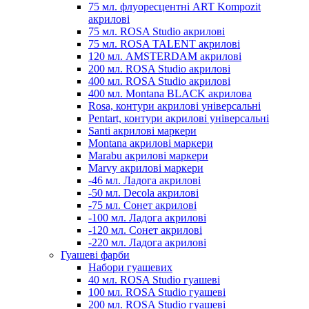
75 мл. флуоресцентні ART Kompozit
акрилові
75 мл. ROSA Studio акрилові
75 мл. ROSA TALENT акрилові
120 мл. AMSTERDAM акрилові
200 мл. ROSA Studio акрилові
400 мл. ROSA Studio акрилові
400 мл. Montana BLACK акрилова
Rosa, контури акрилові універсальні
Pentart, контури акрилові універсальні
Santi акрилові маркери
Montana акрилові маркери
Marabu акрилові маркери
Marvy акрилові маркери
-46 мл. Ладога акрилові
-50 мл. Decola акрилові
-75 мл. Сонет акрилові
-100 мл. Ладога акрилові
-120 мл. Сонет акрилові
-220 мл. Ладога акрилові
Гуашеві фарби
Набори гуашевих
40 мл. ROSA Studio гуашеві
100 мл. ROSA Studio гуашеві
200 мл. ROSA Studio гуашеві