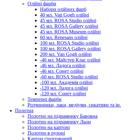
Олійні фарби
Набори олійних фарб
40 мл. Van Gogh олійні
45 мл. ROSA Studio олійні
45 мл. ROSA Gallery олійні
45 мл. ROSA Museum олійні
60 мл. Renesans олійні
100 мл. ROSA Studio олійні
100 мл. ROSA Gallery олійні
200 мл. Van Gogh олійні
-46 мл. Майстер Клас олійні
-46 мл. Ладога олійні
-46 мл. Сонет олійні
-60 мл. ROSA Studio олійні
-100 мл. Академія олійні
-120 мл. Ладога олійні
-120 мл. Сонет олійні
Темперні фарби
Розчинники, лаки, медіуми, сикативи та ін.
Полотна
Полотно на підрамнику Бавовна
Полотно на підрамнику Льон
Полотно на картоні
Полотно в рулоні
Картон грунтований