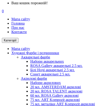
Ваш кошик порожній!
0
Мапа сайту
Головна
Про нас
Контакти
Категорії
Мапа сайту
Художні Фарби і розчинники
Акварельні фарби
Набори акварельних
ROSA Gallery акварельні 2.5 мл.
Білі Ночі акварельні 2.5 мл.
Сонет акварельні 2.5 мл.
Акрилові фарби
Набори акрилових
20 мл. AMSTERDAM акрилові
20 мл. ROSA TALENT акрилові
60 мл. ROSA Gallery акрилові
75 мл. ART Kompozit акрилові
75 мл. металіки ART Kompozit акрилові