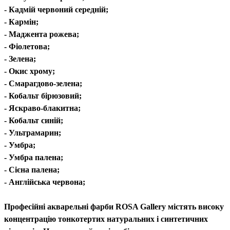
- Кадмій червоний середній;
- Кармін;
- Маджента рожева;
- Фіолетова;
- Зелена;
- Окис хрому;
- Смарагдово-зелена;
- Кобальт бірюзовий;
- Яскраво-блакитна;
- Кобальт синій;
- Ультрамарин;
- Умбра;
- Умбра палена;
- Сієна палена;
- Англійська червона;
Професійні акварельні фарби ROSA Gallery містять високу
концентрацію тонкотертих натуральних і синтетичних