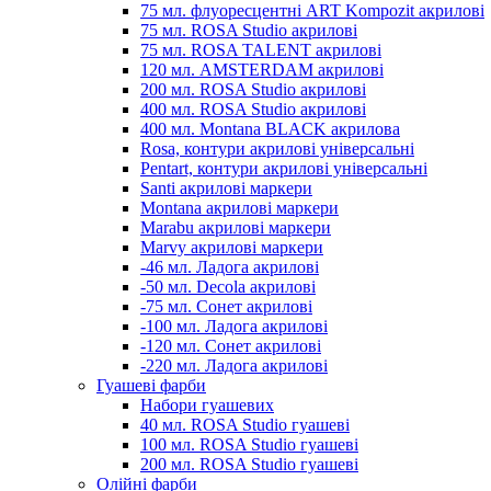
75 мл. флуоресцентні ART Kompozit акрилові
75 мл. ROSA Studio акрилові
75 мл. ROSA TALENT акрилові
120 мл. AMSTERDAM акрилові
200 мл. ROSA Studio акрилові
400 мл. ROSA Studio акрилові
400 мл. Montana BLACK акрилова
Rosa, контури акрилові універсальні
Pentart, контури акрилові універсальні
Santi акрилові маркери
Montana акрилові маркери
Marabu акрилові маркери
Marvy акрилові маркери
-46 мл. Ладога акрилові
-50 мл. Decola акрилові
-75 мл. Сонет акрилові
-100 мл. Ладога акрилові
-120 мл. Сонет акрилові
-220 мл. Ладога акрилові
Гуашеві фарби
Набори гуашевих
40 мл. ROSA Studio гуашеві
100 мл. ROSA Studio гуашеві
200 мл. ROSA Studio гуашеві
Олійні фарби