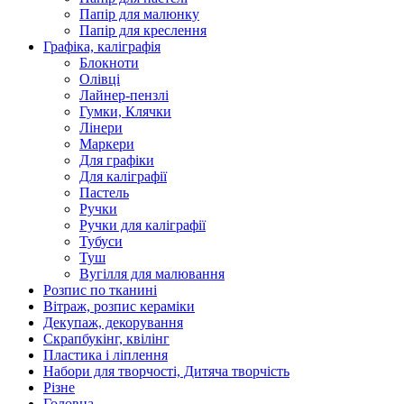
Папір для малюнку
Папір для креслення
Графіка, каліграфія
Блокноти
Олівці
Лайнер-пензлі
Гумки, Клячки
Лінери
Маркери
Для графіки
Для каліграфії
Пастель
Ручки
Ручки для каліграфії
Тубуси
Туш
Вугілля для малювання
Розпис по тканині
Вітраж, розпис кераміки
Декупаж, декорування
Скрапбукінг, квілінг
Пластика і ліплення
Набори для творчості, Дитяча творчість
Різне
Головна