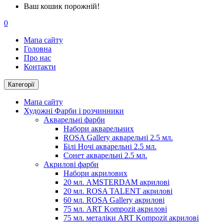
Ваш кошик порожній!
0
Мапа сайту
Головна
Про нас
Контакти
Категорії
Мапа сайту
Художні Фарби і розчинники
Акварельні фарби
Набори акварельних
ROSA Gallery акварельні 2.5 мл.
Білі Ночі акварельні 2.5 мл.
Сонет акварельні 2.5 мл.
Акрилові фарби
Набори акрилових
20 мл. AMSTERDAM акрилові
20 мл. ROSA TALENT акрилові
60 мл. ROSA Gallery акрилові
75 мл. ART Kompozit акрилові
75 мл. металіки ART Kompozit акрилові