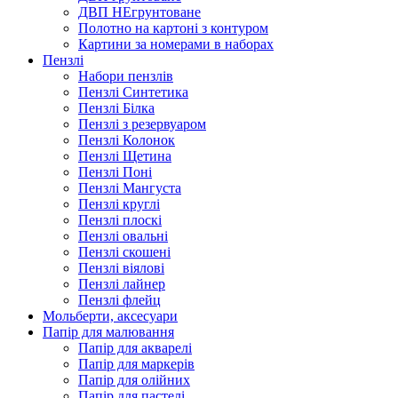
ДВП НЕгрунтоване
Полотно на картоні з контуром
Картини за номерами в наборах
Пензлі
Набори пензлів
Пензлі Синтетика
Пензлі Білка
Пензлі з резервуаром
Пензлі Колонок
Пензлі Щетина
Пензлі Поні
Пензлі Мангуста
Пензлі круглі
Пензлі плоскі
Пензлі овальні
Пензлі скошені
Пензлі віялові
Пензлі лайнер
Пензлі флейц
Мольберти, аксесуари
Папір для малювання
Папір для акварелі
Папір для маркерів
Папір для олійних
Папір для пастелі