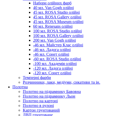
Набори олійних фарб
40 мл. Van Gogh олійні
45 мл. ROSA Studio олійні
45 мл. ROSA Gallery олійні
45 мл. ROSA Museum олійні
60 мл. Renesans олійні
100 мл. ROSA Studio олійні
100 мл. ROSA Gallery олійні
200 мл. Van Gogh олійні
-46 мл. Майстер Клас олійні
-46 мл. Ладога олійні
-46 мл. Сонет олійні
-60 мл. ROSA Studio олійні
-100 мл. Академія олійні
-120 мл. Ладога олійні
-120 мл. Сонет олійні
Темперні фарби
Розчинники, лаки, медіуми, сикативи та ін.
Полотна
Полотно на підрамнику Бавовна
Полотно на підрамнику Льон
Полотно на картоні
Полотно в рулоні
Картон грунтований
ДВП грунтоване