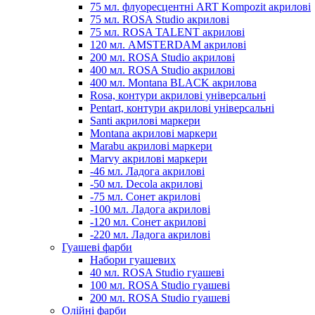
75 мл. флуоресцентні ART Kompozit акрилові
75 мл. ROSA Studio акрилові
75 мл. ROSA TALENT акрилові
120 мл. AMSTERDAM акрилові
200 мл. ROSA Studio акрилові
400 мл. ROSA Studio акрилові
400 мл. Montana BLACK акрилова
Rosa, контури акрилові універсальні
Pentart, контури акрилові універсальні
Santi акрилові маркери
Montana акрилові маркери
Marabu акрилові маркери
Marvy акрилові маркери
-46 мл. Ладога акрилові
-50 мл. Decola акрилові
-75 мл. Сонет акрилові
-100 мл. Ладога акрилові
-120 мл. Сонет акрилові
-220 мл. Ладога акрилові
Гуашеві фарби
Набори гуашевих
40 мл. ROSA Studio гуашеві
100 мл. ROSA Studio гуашеві
200 мл. ROSA Studio гуашеві
Олійні фарби