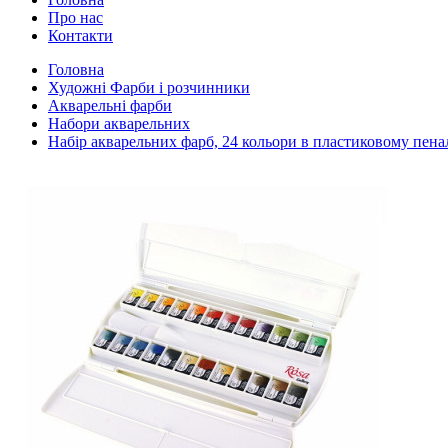
Про нас
Контакти
Головна
Художні Фарби і розчинники
Акварельні фарби
Набори акварельних
Набір акварельних фарб, 24 кольори в пластиковому пена