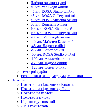
Набори олійних фарб
40 мл. Van Gogh олійні
45 мл. ROSA Studio олійні
45 мл. ROSA Gallery олійні
45 мл. ROSA Museum олійні
60 мл. Renesans олійні
100 мл. ROSA Studio олійні
100 мл. ROSA Gallery олійні
200 мл. Van Gogh олійні
-46 мл. Майстер Клас олійні
-46 мл. Ладога олійні
-46 мл. Сонет олійні
-60 мл. ROSA Studio олійні
-100 мл. Академія олійні
-120 мл. Ладога олійні
-120 мл. Сонет олійні
Темперні фарби
Розчинники, лаки, медіуми, сикативи та ін.
Полотна
Полотно на підрамнику Бавовна
Полотно на підрамнику Льон
Полотно на картоні
Полотно в рулоні
Картон грунтований
ДВП грунтоване