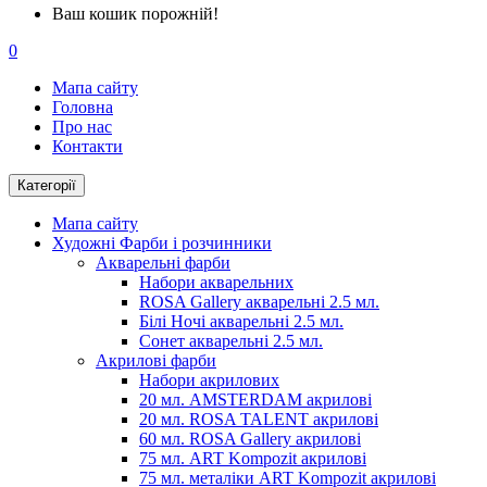
Ваш кошик порожній!
0
Мапа сайту
Головна
Про нас
Контакти
Категорії
Мапа сайту
Художні Фарби і розчинники
Акварельні фарби
Набори акварельних
ROSA Gallery акварельні 2.5 мл.
Білі Ночі акварельні 2.5 мл.
Сонет акварельні 2.5 мл.
Акрилові фарби
Набори акрилових
20 мл. AMSTERDAM акрилові
20 мл. ROSA TALENT акрилові
60 мл. ROSA Gallery акрилові
75 мл. ART Kompozit акрилові
75 мл. металіки ART Kompozit акрилові