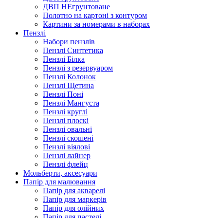
ДВП НЕгрунтоване
Полотно на картоні з контуром
Картини за номерами в наборах
Пензлі
Набори пензлів
Пензлі Синтетика
Пензлі Білка
Пензлі з резервуаром
Пензлі Колонок
Пензлі Щетина
Пензлі Поні
Пензлі Мангуста
Пензлі круглі
Пензлі плоскі
Пензлі овальні
Пензлі скошені
Пензлі віялові
Пензлі лайнер
Пензлі флейц
Мольберти, аксесуари
Папір для малювання
Папір для акварелі
Папір для маркерів
Папір для олійних
Папір для пастелі