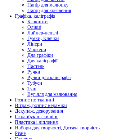
Папір для малюнку
Папір для креслення
Графіка, каліграфія
Блокноти
Олівці
Лайнер-пензлі
Гумки, Клячки
Лінери
Маркери
Для графіки
Для каліграфії
Пастель
Ручки
Ручки для каліграфії
Тубуси
Туш
Вугілля для малювання
Розпис по тканині
Вітраж, розпис кераміки
Декупаж, декорування
Скрапбукінг, квілінг
Пластика і ліплення
Набори для творчості, Дитяча творчість
Різне
Головна