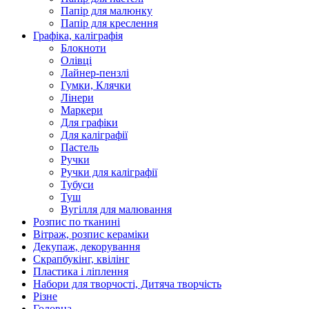
Папір для малюнку
Папір для креслення
Графіка, каліграфія
Блокноти
Олівці
Лайнер-пензлі
Гумки, Клячки
Лінери
Маркери
Для графіки
Для каліграфії
Пастель
Ручки
Ручки для каліграфії
Тубуси
Туш
Вугілля для малювання
Розпис по тканині
Вітраж, розпис кераміки
Декупаж, декорування
Скрапбукінг, квілінг
Пластика і ліплення
Набори для творчості, Дитяча творчість
Різне
Головна