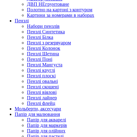
ДВП НЕгрунтоване
Полотно на картоні з контуром
Картини за номерами в наборах
Пензлі
Набори пензлів
Пензлі Синтетика
Пензлі Білка
Пензлі з резервуаром
Пензлі Колонок
Пензлі Щетина
Пензлі Поні
Пензлі Мангуста
Пензлі круглі
Пензлі плоскі
Пензлі овальні
Пензлі скошені
Пензлі віялові
Пензлі лайнер
Пензлі флейц
Мольберти, аксесуари
Папір для малювання
Папір для акварелі
Папір для маркерів
Папір для олійних
Папір для пастелі