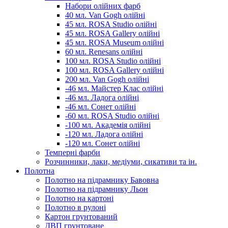
Набори олійних фарб
40 мл. Van Gogh олійні
45 мл. ROSA Studio олійні
45 мл. ROSA Gallery олійні
45 мл. ROSA Museum олійні
60 мл. Renesans олійні
100 мл. ROSA Studio олійні
100 мл. ROSA Gallery олійні
200 мл. Van Gogh олійні
-46 мл. Майстер Клас олійні
-46 мл. Ладога олійні
-46 мл. Сонет олійні
-60 мл. ROSA Studio олійні
-100 мл. Академія олійні
-120 мл. Ладога олійні
-120 мл. Сонет олійні
Темперні фарби
Розчинники, лаки, медіуми, сикативи та ін.
Полотна
Полотно на підрамнику Бавовна
Полотно на підрамнику Льон
Полотно на картоні
Полотно в рулоні
Картон грунтований
ДВП грунтоване