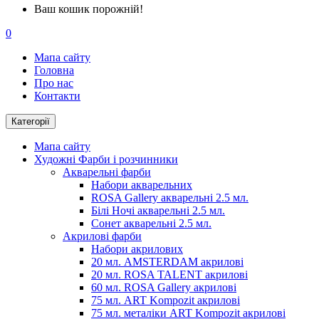
Ваш кошик порожній!
0
Мапа сайту
Головна
Про нас
Контакти
Категорії
Мапа сайту
Художні Фарби і розчинники
Акварельні фарби
Набори акварельних
ROSA Gallery акварельні 2.5 мл.
Білі Ночі акварельні 2.5 мл.
Сонет акварельні 2.5 мл.
Акрилові фарби
Набори акрилових
20 мл. AMSTERDAM акрилові
20 мл. ROSA TALENT акрилові
60 мл. ROSA Gallery акрилові
75 мл. ART Kompozit акрилові
75 мл. металіки ART Kompozit акрилові