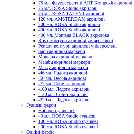
75 мл. флуоресцентні ART Kompozit акрилові
75 мл. ROSA Studio акрилові
75 мл. ROSA TALENT акрилові
120 мл. AMSTERDAM акрилові
200 мл. ROSA Studio акрилові
400 мл. ROSA Studio акрилові
400 мл. Montana BLACK акрилова
Rosa, контури акрилові універсальні
Pentart, контури акрилові універсальні
Santi акрилові маркери
Montana акрилові маркери
Marabu акрилові маркери
Marvy акрилові маркери
-46 мл. Ладога акрилові
-50 мл. Decola акрилові
-75 мл. Сонет акрилові
-100 мл. Ладога акрилові
-120 мл. Сонет акрилові
-220 мл. Ладога акрилові
Гуашеві фарби
Набори гуашевих
40 мл. ROSA Studio гуашеві
100 мл. ROSA Studio гуашеві
200 мл. ROSA Studio гуашеві
Олійні фарби