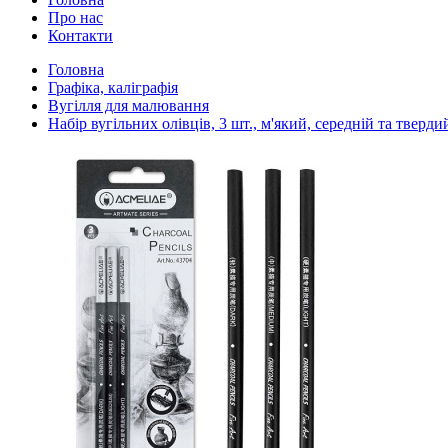
Про нас
Контакти
Головна
Графіка, каліграфія
Вугілля для малювання
Набір вугільних олівців, 3 шт., м'який, середній та тверди