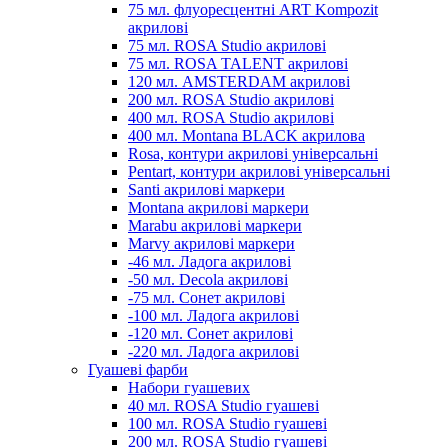
75 мл. флуоресцентні ART Kompozit
акрилові
75 мл. ROSA Studio акрилові
75 мл. ROSA TALENT акрилові
120 мл. AMSTERDAM акрилові
200 мл. ROSA Studio акрилові
400 мл. ROSA Studio акрилові
400 мл. Montana BLACK акрилова
Rosa, контури акрилові універсальні
Pentart, контури акрилові універсальні
Santi акрилові маркери
Montana акрилові маркери
Marabu акрилові маркери
Marvy акрилові маркери
-46 мл. Ладога акрилові
-50 мл. Decola акрилові
-75 мл. Сонет акрилові
-100 мл. Ладога акрилові
-120 мл. Сонет акрилові
-220 мл. Ладога акрилові
Гуашеві фарби
Набори гуашевих
40 мл. ROSA Studio гуашеві
100 мл. ROSA Studio гуашеві
200 мл. ROSA Studio гуашеві