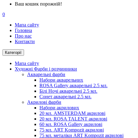
Ваш кошик порожній!
0
Мапа сайту
Головна
Про нас
Контакти
Категорії
Мапа сайту
Художні Фарби і розчинники
Акварельні фарби
Набори акварельних
ROSA Gallery акварельні 2.5 мл.
Білі Ночі акварельні 2.5 мл.
Сонет акварельні 2.5 мл.
Акрилові фарби
Набори акрилових
20 мл. AMSTERDAM акрилові
20 мл. ROSA TALENT акрилові
60 мл. ROSA Gallery акрилові
75 мл. ART Kompozit акрилові
75 мл. металіки ART Kompozit акрилові