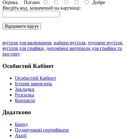
Оцінка
Погано
Добре
Введіть код, зазначений на картинці:
Відправити відгук
вугілля для малювання
,
набори вугілля
,
художне вугілля
,
вугілля для графіки
,
допоміжні матеріали для графіки та
рисунку
Особистий Кабінет
Особистий Кабінет
Історія замовлень
Закладки
Розсилка
Контакти
Додатково
Бренд
Подарункові сертифікати
Акції