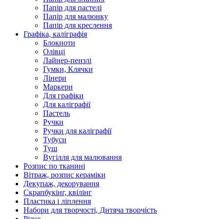
Папір для пастелі
Папір для малюнку
Папір для креслення
Графіка, каліграфія
Блокноти
Олівці
Лайнер-пензлі
Гумки, Клячки
Лінери
Маркери
Для графіки
Для каліграфії
Пастель
Ручки
Ручки для каліграфії
Тубуси
Туш
Вугілля для малювання
Розпис по тканині
Вітраж, розпис кераміки
Декупаж, декорування
Скрапбукінг, квілінг
Пластика і ліплення
Набори для творчості, Дитяча творчість
Різне