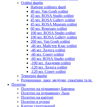
Олійні фарби
Набори олійних фарб
40 мл. Van Gogh олійні
45 мл. ROSA Studio олійні
45 мл. ROSA Gallery олійні
45 мл. ROSA Museum олійні
60 мл. Renesans олійні
100 мл. ROSA Studio олійні
100 мл. ROSA Gallery олійні
200 мл. Van Gogh олійні
-46 мл. Майстер Клас олійні
-46 мл. Ладога олійні
-46 мл. Сонет олійні
-60 мл. ROSA Studio олійні
-100 мл. Академія олійні
-120 мл. Ладога олійні
-120 мл. Сонет олійні
Темперні фарби
Розчинники, лаки, медіуми, сикативи та ін.
Полотна
Полотно на підрамнику Бавовна
Полотно на підрамнику Льон
Полотно на картоні
Полотно в рулоні
Картон грунтований