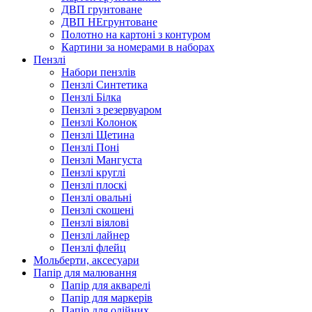
ДВП грунтоване
ДВП НЕгрунтоване
Полотно на картоні з контуром
Картини за номерами в наборах
Пензлі
Набори пензлів
Пензлі Синтетика
Пензлі Білка
Пензлі з резервуаром
Пензлі Колонок
Пензлі Щетина
Пензлі Поні
Пензлі Мангуста
Пензлі круглі
Пензлі плоскі
Пензлі овальні
Пензлі скошені
Пензлі віялові
Пензлі лайнер
Пензлі флейц
Мольберти, аксесуари
Папір для малювання
Папір для акварелі
Папір для маркерів
Папір для олійних