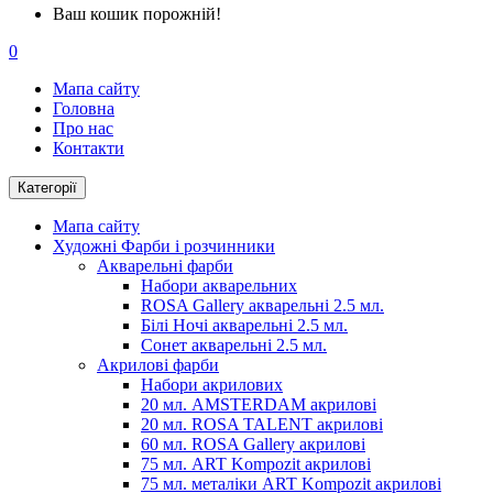
Ваш кошик порожній!
0
Мапа сайту
Головна
Про нас
Контакти
Категорії
Мапа сайту
Художні Фарби і розчинники
Акварельні фарби
Набори акварельних
ROSA Gallery акварельні 2.5 мл.
Білі Ночі акварельні 2.5 мл.
Сонет акварельні 2.5 мл.
Акрилові фарби
Набори акрилових
20 мл. AMSTERDAM акрилові
20 мл. ROSA TALENT акрилові
60 мл. ROSA Gallery акрилові
75 мл. ART Kompozit акрилові
75 мл. металіки ART Kompozit акрилові