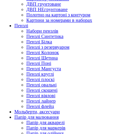
ДВП грунтоване
ДВП НЕгрунтоване
Полотно на картоні з контуром
Картини за номерами в наборах
Пензлі
Набори пензлів
Пензлі Синтетика
Пензлі Білка
Пензлі з резервуаром
Пензлі Колонок
Пензлі Щетина
Пензлі Поні
Пензлі Мангуста
Пензлі круглі
Пензлі плоскі
Пензлі овальні
Пензлі скошені
Пензлі віялові
Пензлі лайнер
Пензлі флейц
Мольберти, аксесуари
Папір для малювання
Папір для акварелі
Папір для маркерів
Папір для олійних