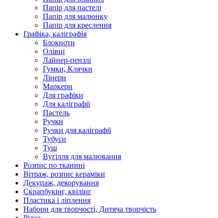
Папір для пастелі
Папір для малюнку
Папір для креслення
Графіка, каліграфія
Блокноти
Олівці
Лайнер-пензлі
Гумки, Клячки
Лінери
Маркери
Для графіки
Для каліграфії
Пастель
Ручки
Ручки для каліграфії
Тубуси
Туш
Вугілля для малювання
Розпис по тканині
Вітраж, розпис кераміки
Декупаж, декорування
Скрапбукінг, квілінг
Пластика і ліплення
Набори для творчості, Дитяча творчість
Різне