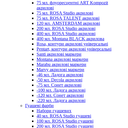
75 мл. флуоресцентні ART Kompozit
акрилові
75 мл. ROSA Studio акрилові
75 мл. ROSA TALENT акрилові
120 мл. AMSTERDAM акрилові
200 мл. ROSA Studio акрилові
400 мл. ROSA Studio акрилові
400 мл. Montana BLACK акрилова
Rosa, контури акрилові універсальні
Pentart, контури акрилові універсальні
Santi акрилові маркери
Montana акрилові маркери
Marabu акрилові маркери
Marvy акрилові маркери
-46 мл. Ладога акрилові
-50 мл. Decola акрилові
-75 мл. Сонет акрилові
-100 мл. Ладога акрилові
-120 мл. Сонет акрилові
-220 мл. Ладога акрилові
Гуашеві фарби
Набори гуашевих
40 мл. ROSA Studio гуашеві
100 мл. ROSA Studio гуашеві
200 мл. ROSA Studio гуашеві