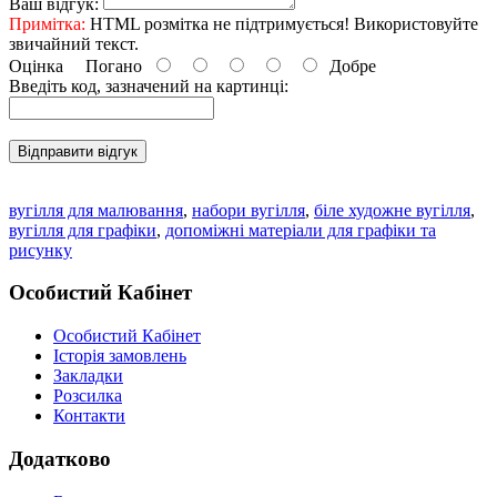
Ваш відгук:
Примітка:
HTML розмітка не підтримується! Використовуйте
звичайний текст.
Оцінка
Погано
Добре
Введіть код, зазначений на картинці:
Відправити відгук
вугілля для малювання
,
набори вугілля
,
біле художне вугілля
,
вугілля для графіки
,
допоміжні матеріали для графіки та
рисунку
Особистий Кабінет
Особистий Кабінет
Історія замовлень
Закладки
Розсилка
Контакти
Додатково