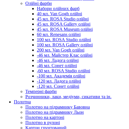
Олійні фарби
Набори олійних фарб
40 мл. Van Gogh олійні
45 мл. ROSA Studio олійні
45 мл. ROSA Gallery олійні
45 мл. ROSA Museum олійні
60 мл. Renesans олійні
100 мл. ROSA Studio олійні
100 мл. ROSA Gallery олійні
200 мл. Van Gogh олійні
-46 мл. Майстер Клас олійні
-46 мл. Ладога олійні
-46 мл. Сонет олійні
-60 мл. ROSA Studio олійні
-100 мл. Академія олійні
-120 мл. Ладога олійні
-120 мл. Сонет олійні
Темперні фарби
Розчинники, лаки, медіуми, сикативи та ін.
Полотна
Полотно на підрамнику Бавовна
Полотно на підрамнику Льон
Полотно на картоні
Полотно в рулоні
Картон грунтований