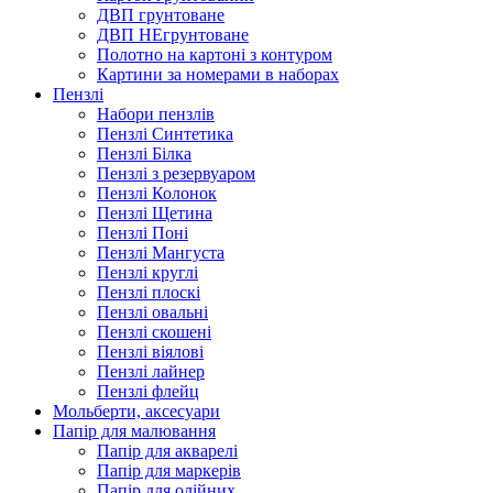
ДВП грунтоване
ДВП НЕгрунтоване
Полотно на картоні з контуром
Картини за номерами в наборах
Пензлі
Набори пензлів
Пензлі Синтетика
Пензлі Білка
Пензлі з резервуаром
Пензлі Колонок
Пензлі Щетина
Пензлі Поні
Пензлі Мангуста
Пензлі круглі
Пензлі плоскі
Пензлі овальні
Пензлі скошені
Пензлі віялові
Пензлі лайнер
Пензлі флейц
Мольберти, аксесуари
Папір для малювання
Папір для акварелі
Папір для маркерів
Папір для олійних