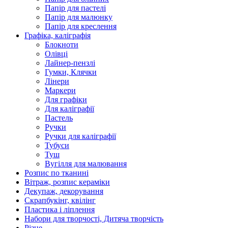
Папір для пастелі
Папір для малюнку
Папір для креслення
Графіка, каліграфія
Блокноти
Олівці
Лайнер-пензлі
Гумки, Клячки
Лінери
Маркери
Для графіки
Для каліграфії
Пастель
Ручки
Ручки для каліграфії
Тубуси
Туш
Вугілля для малювання
Розпис по тканині
Вітраж, розпис кераміки
Декупаж, декорування
Скрапбукінг, квілінг
Пластика і ліплення
Набори для творчості, Дитяча творчість
Різне