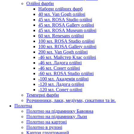
Олійні фарби
Набори олійних фарб
40 мл. Van Gogh олійні
45 мл. ROSA Studio олійні
45 мл. ROSA Gallery олійні
45 мл. ROSA Museum олійні
60 мл. Renesans олійні
100 мл. ROSA Studio олійні
100 мл. ROSA Gallery олійні
200 мл. Van Gogh олійні
-46 мл. Майстер Клас олійні
-46 мл. Ладога олійні
-46 мл. Сонет олійні
-60 мл. ROSA Studio олійні
-100 мл. Академія олійні
-120 мл. Ладога олійні
-120 мл. Сонет олійні
Темперні фарби
Розчинники, лаки, медіуми, сикативи та ін.
Полотна
Полотно на підрамнику Бавовна
Полотно на підрамнику Льон
Полотно на картоні
Полотно в рулоні
Картон грунтований