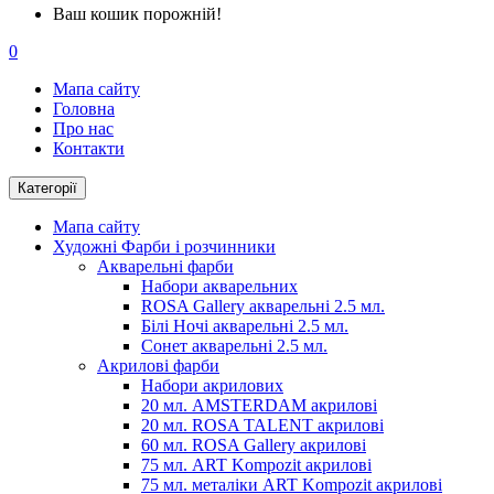
Ваш кошик порожній!
0
Мапа сайту
Головна
Про нас
Контакти
Категорії
Мапа сайту
Художні Фарби і розчинники
Акварельні фарби
Набори акварельних
ROSA Gallery акварельні 2.5 мл.
Білі Ночі акварельні 2.5 мл.
Сонет акварельні 2.5 мл.
Акрилові фарби
Набори акрилових
20 мл. AMSTERDAM акрилові
20 мл. ROSA TALENT акрилові
60 мл. ROSA Gallery акрилові
75 мл. ART Kompozit акрилові
75 мл. металіки ART Kompozit акрилові