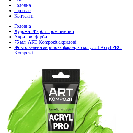
Головна
Про нас
Контакти
Головна
Художні Фарби і розчинники
Акрилові фарби
75 мл. ART Kompozit акрилові
Жовто-зелена акрилова фарба, 75 мл., 323 Acryl PRO
Kompozit