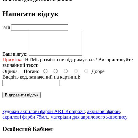
Написати відгук
ім'я
Ваш відгук:
Примітка:
HTML розмітка не підтримується! Використовуйте
звичайний текст.
Оцінка
Погано
Добре
Введіть код, зазначений на картинці:
Відправити відгук
художні акрилові фарби ART Kompozit
,
акрилові фарби
,
акрилові фарби 75мл.
,
матеріали для акрилового живопису
Особистий Кабінет