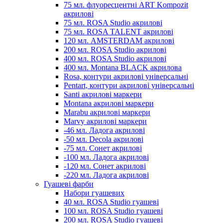
75 мл. флуоресцентні ART Kompozit
акрилові
75 мл. ROSA Studio акрилові
75 мл. ROSA TALENT акрилові
120 мл. AMSTERDAM акрилові
200 мл. ROSA Studio акрилові
400 мл. ROSA Studio акрилові
400 мл. Montana BLACK акрилова
Rosa, контури акрилові універсальні
Pentart, контури акрилові універсальні
Santi акрилові маркери
Montana акрилові маркери
Marabu акрилові маркери
Marvy акрилові маркери
-46 мл. Ладога акрилові
-50 мл. Decola акрилові
-75 мл. Сонет акрилові
-100 мл. Ладога акрилові
-120 мл. Сонет акрилові
-220 мл. Ладога акрилові
Гуашеві фарби
Набори гуашевих
40 мл. ROSA Studio гуашеві
100 мл. ROSA Studio гуашеві
200 мл. ROSA Studio гуашеві