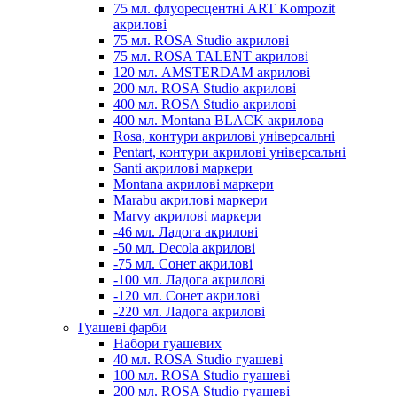
75 мл. флуоресцентні ART Kompozit
акрилові
75 мл. ROSA Studio акрилові
75 мл. ROSA TALENT акрилові
120 мл. AMSTERDAM акрилові
200 мл. ROSA Studio акрилові
400 мл. ROSA Studio акрилові
400 мл. Montana BLACK акрилова
Rosa, контури акрилові універсальні
Pentart, контури акрилові універсальні
Santi акрилові маркери
Montana акрилові маркери
Marabu акрилові маркери
Marvy акрилові маркери
-46 мл. Ладога акрилові
-50 мл. Decola акрилові
-75 мл. Сонет акрилові
-100 мл. Ладога акрилові
-120 мл. Сонет акрилові
-220 мл. Ладога акрилові
Гуашеві фарби
Набори гуашевих
40 мл. ROSA Studio гуашеві
100 мл. ROSA Studio гуашеві
200 мл. ROSA Studio гуашеві