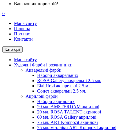
Ваш кошик порожній!
0
Мапа сайту
Головна
Про нас
Контакти
Категорії
Мапа сайту
Художні Фарби і розчинники
Акварельні фарби
Набори акварельних
ROSA Gallery акварельні 2.5 мл.
Білі Ночі акварельні 2.5 мл.
Сонет акварельні 2.5 мл.
Акрилові фарби
Набори акрилових
20 мл. AMSTERDAM акрилові
20 мл. ROSA TALENT акрилові
60 мл. ROSA Gallery акрилові
75 мл. ART Kompozit акрилові
75 мл. металіки ART Kompozit акрилові