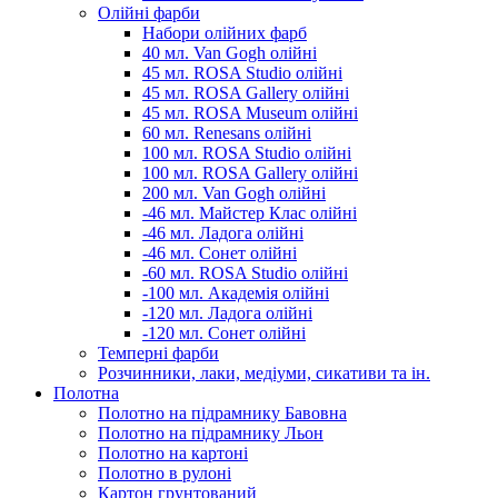
Олійні фарби
Набори олійних фарб
40 мл. Van Gogh олійні
45 мл. ROSA Studio олійні
45 мл. ROSA Gallery олійні
45 мл. ROSA Museum олійні
60 мл. Renesans олійні
100 мл. ROSA Studio олійні
100 мл. ROSA Gallery олійні
200 мл. Van Gogh олійні
-46 мл. Майстер Клас олійні
-46 мл. Ладога олійні
-46 мл. Сонет олійні
-60 мл. ROSA Studio олійні
-100 мл. Академія олійні
-120 мл. Ладога олійні
-120 мл. Сонет олійні
Темперні фарби
Розчинники, лаки, медіуми, сикативи та ін.
Полотна
Полотно на підрамнику Бавовна
Полотно на підрамнику Льон
Полотно на картоні
Полотно в рулоні
Картон грунтований