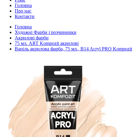
Головна
Про нас
Контакти
Головна
Художні Фарби і розчинники
Акрилові фарби
75 мл. ART Kompozit акрилові
Ваніль акрилова фарба, 75 мл., B14 Acryl PRO Kompozit