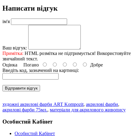
Написати відгук
ім'я
Ваш відгук:
Примітка:
HTML розмітка не підтримується! Використовуйте
звичайний текст.
Оцінка
Погано
Добре
Введіть код, зазначений на картинці:
Відправити відгук
художні акрилові фарби ART Kompozit
,
акрилові фарби
,
акрилові фарби 75мл.
,
матеріали для акрилового живопису
Особистий Кабінет
Особистий Кабінет