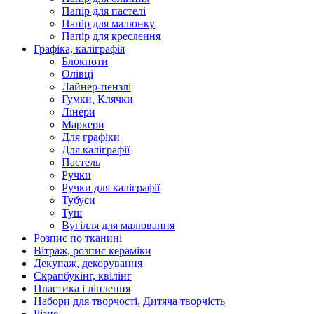
Папір для пастелі
Папір для малюнку
Папір для креслення
Графіка, каліграфія
Блокноти
Олівці
Лайнер-пензлі
Гумки, Клячки
Лінери
Маркери
Для графіки
Для каліграфії
Пастель
Ручки
Ручки для каліграфії
Тубуси
Туш
Вугілля для малювання
Розпис по тканині
Вітраж, розпис кераміки
Декупаж, декорування
Скрапбукінг, квілінг
Пластика і ліплення
Набори для творчості, Дитяча творчість
Різне