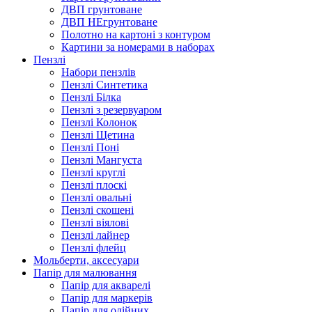
ДВП грунтоване
ДВП НЕгрунтоване
Полотно на картоні з контуром
Картини за номерами в наборах
Пензлі
Набори пензлів
Пензлі Синтетика
Пензлі Білка
Пензлі з резервуаром
Пензлі Колонок
Пензлі Щетина
Пензлі Поні
Пензлі Мангуста
Пензлі круглі
Пензлі плоскі
Пензлі овальні
Пензлі скошені
Пензлі віялові
Пензлі лайнер
Пензлі флейц
Мольберти, аксесуари
Папір для малювання
Папір для акварелі
Папір для маркерів
Папір для олійних