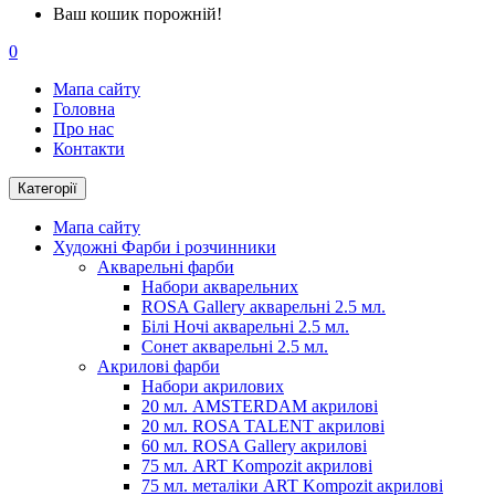
Ваш кошик порожній!
0
Мапа сайту
Головна
Про нас
Контакти
Категорії
Мапа сайту
Художні Фарби і розчинники
Акварельні фарби
Набори акварельних
ROSA Gallery акварельні 2.5 мл.
Білі Ночі акварельні 2.5 мл.
Сонет акварельні 2.5 мл.
Акрилові фарби
Набори акрилових
20 мл. AMSTERDAM акрилові
20 мл. ROSA TALENT акрилові
60 мл. ROSA Gallery акрилові
75 мл. ART Kompozit акрилові
75 мл. металіки ART Kompozit акрилові