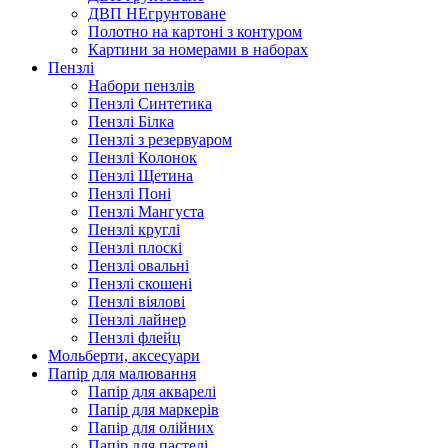
ДВП НЕгрунтоване
Полотно на картоні з контуром
Картини за номерами в наборах
Пензлі
Набори пензлів
Пензлі Синтетика
Пензлі Білка
Пензлі з резервуаром
Пензлі Колонок
Пензлі Щетина
Пензлі Поні
Пензлі Мангуста
Пензлі круглі
Пензлі плоскі
Пензлі овальні
Пензлі скошені
Пензлі віялові
Пензлі лайнер
Пензлі флейц
Мольберти, аксесуари
Папір для малювання
Папір для акварелі
Папір для маркерів
Папір для олійних
Папір для пастелі