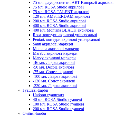
75 мл. флуоресцентні ART Kompozit акрилові
75 мл. ROSA Studio акрилові
75 мл. ROSA TALENT акрилові
120 мл. AMSTERDAM акрилові
200 мл. ROSA Studio акрилові
400 мл. ROSA Studio акрилові
400 мл. Montana BLACK акрилова
Rosa, контури акрилові універсальні
Pentart, контури акрилові універсальні
Santi акрилові маркери
Montana акрилові маркери
Marabu акрилові маркери
Marvy акрилові маркери
-46 мл. Ладога акрилові
-50 мл. Decola акрилові
-75 мл. Сонет акрилові
-100 мл. Ладога акрилові
-120 мл. Сонет акрилові
-220 мл. Ладога акрилові
Гуашеві фарби
Набори гуашевих
40 мл. ROSA Studio гуашеві
100 мл. ROSA Studio гуашеві
200 мл. ROSA Studio гуашеві
Олійні фарби