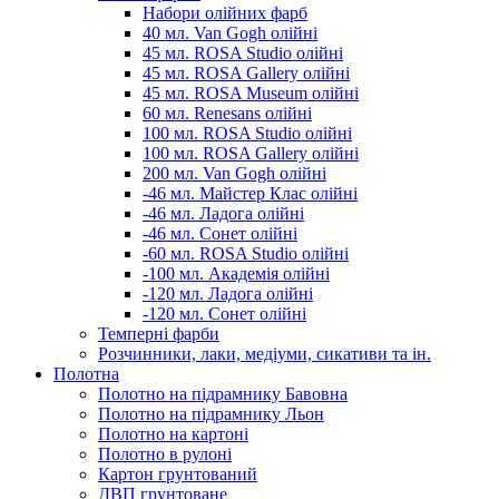
Набори олійних фарб
40 мл. Van Gogh олійні
45 мл. ROSA Studio олійні
45 мл. ROSA Gallery олійні
45 мл. ROSA Museum олійні
60 мл. Renesans олійні
100 мл. ROSA Studio олійні
100 мл. ROSA Gallery олійні
200 мл. Van Gogh олійні
-46 мл. Майстер Клас олійні
-46 мл. Ладога олійні
-46 мл. Сонет олійні
-60 мл. ROSA Studio олійні
-100 мл. Академія олійні
-120 мл. Ладога олійні
-120 мл. Сонет олійні
Темперні фарби
Розчинники, лаки, медіуми, сикативи та ін.
Полотна
Полотно на підрамнику Бавовна
Полотно на підрамнику Льон
Полотно на картоні
Полотно в рулоні
Картон грунтований
ДВП грунтоване