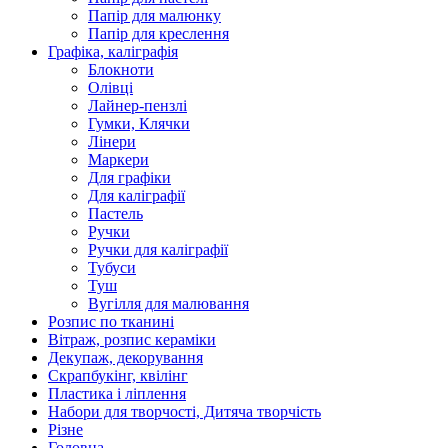
Папір для малюнку
Папір для креслення
Графіка, каліграфія
Блокноти
Олівці
Лайнер-пензлі
Гумки, Клячки
Лінери
Маркери
Для графіки
Для каліграфії
Пастель
Ручки
Ручки для каліграфії
Тубуси
Туш
Вугілля для малювання
Розпис по тканині
Вітраж, розпис кераміки
Декупаж, декорування
Скрапбукінг, квілінг
Пластика і ліплення
Набори для творчості, Дитяча творчість
Різне
Головна