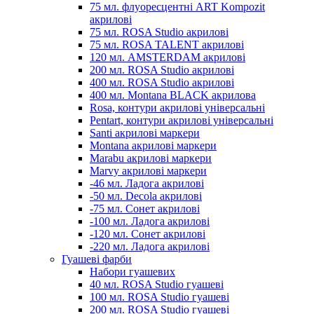
75 мл. флуоресцентні ART Kompozit
акрилові
75 мл. ROSA Studio акрилові
75 мл. ROSA TALENT акрилові
120 мл. AMSTERDAM акрилові
200 мл. ROSA Studio акрилові
400 мл. ROSA Studio акрилові
400 мл. Montana BLACK акрилова
Rosa, контури акрилові універсальні
Pentart, контури акрилові універсальні
Santi акрилові маркери
Montana акрилові маркери
Marabu акрилові маркери
Marvy акрилові маркери
-46 мл. Ладога акрилові
-50 мл. Decola акрилові
-75 мл. Сонет акрилові
-100 мл. Ладога акрилові
-120 мл. Сонет акрилові
-220 мл. Ладога акрилові
Гуашеві фарби
Набори гуашевих
40 мл. ROSA Studio гуашеві
100 мл. ROSA Studio гуашеві
200 мл. ROSA Studio гуашеві