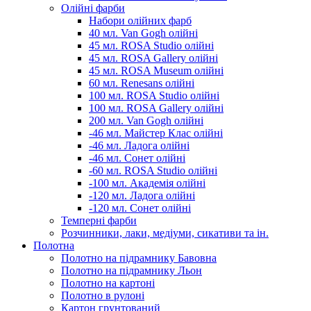
Олійні фарби
Набори олійних фарб
40 мл. Van Gogh олійні
45 мл. ROSA Studio олійні
45 мл. ROSA Gallery олійні
45 мл. ROSA Museum олійні
60 мл. Renesans олійні
100 мл. ROSA Studio олійні
100 мл. ROSA Gallery олійні
200 мл. Van Gogh олійні
-46 мл. Майстер Клас олійні
-46 мл. Ладога олійні
-46 мл. Сонет олійні
-60 мл. ROSA Studio олійні
-100 мл. Академія олійні
-120 мл. Ладога олійні
-120 мл. Сонет олійні
Темперні фарби
Розчинники, лаки, медіуми, сикативи та ін.
Полотна
Полотно на підрамнику Бавовна
Полотно на підрамнику Льон
Полотно на картоні
Полотно в рулоні
Картон грунтований