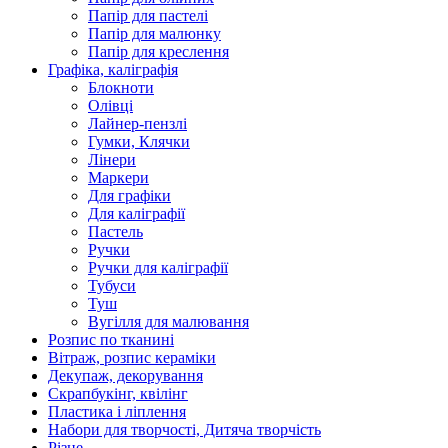
Папір для пастелі
Папір для малюнку
Папір для креслення
Графіка, каліграфія
Блокноти
Олівці
Лайнер-пензлі
Гумки, Клячки
Лінери
Маркери
Для графіки
Для каліграфії
Пастель
Ручки
Ручки для каліграфії
Тубуси
Туш
Вугілля для малювання
Розпис по тканині
Вітраж, розпис кераміки
Декупаж, декорування
Скрапбукінг, квілінг
Пластика і ліплення
Набори для творчості, Дитяча творчість
Різне