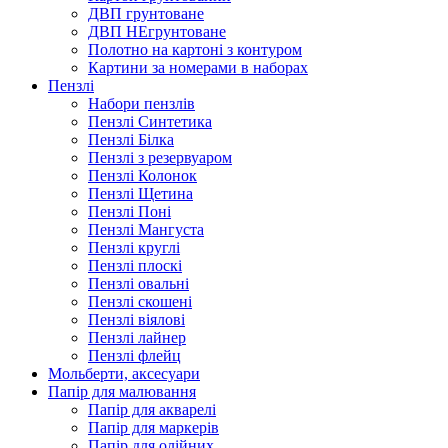
ДВП грунтоване
ДВП НЕгрунтоване
Полотно на картоні з контуром
Картини за номерами в наборах
Пензлі
Набори пензлів
Пензлі Синтетика
Пензлі Білка
Пензлі з резервуаром
Пензлі Колонок
Пензлі Щетина
Пензлі Поні
Пензлі Мангуста
Пензлі круглі
Пензлі плоскі
Пензлі овальні
Пензлі скошені
Пензлі віялові
Пензлі лайнер
Пензлі флейц
Мольберти, аксесуари
Папір для малювання
Папір для акварелі
Папір для маркерів
Папір для олійних