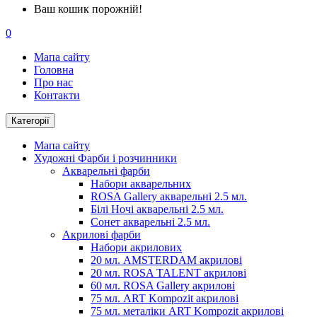
Ваш кошик порожній!
0
Мапа сайту
Головна
Про нас
Контакти
Категорії
Мапа сайту
Художні Фарби і розчинники
Акварельні фарби
Набори акварельних
ROSA Gallery акварельні 2.5 мл.
Білі Ночі акварельні 2.5 мл.
Сонет акварельні 2.5 мл.
Акрилові фарби
Набори акрилових
20 мл. AMSTERDAM акрилові
20 мл. ROSA TALENT акрилові
60 мл. ROSA Gallery акрилові
75 мл. ART Kompozit акрилові
75 мл. металіки ART Kompozit акрилові