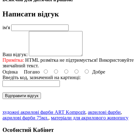
Написати відгук
ім'я
Ваш відгук:
Примітка:
HTML розмітка не підтримується! Використовуйте
звичайний текст.
Оцінка
Погано
Добре
Введіть код, зазначений на картинці:
Відправити відгук
художні акрилові фарби ART Kompozit
,
акрилові фарби
,
акрилові фарби 75мл.
,
матеріали для акрилового живопису
Особистий Кабінет