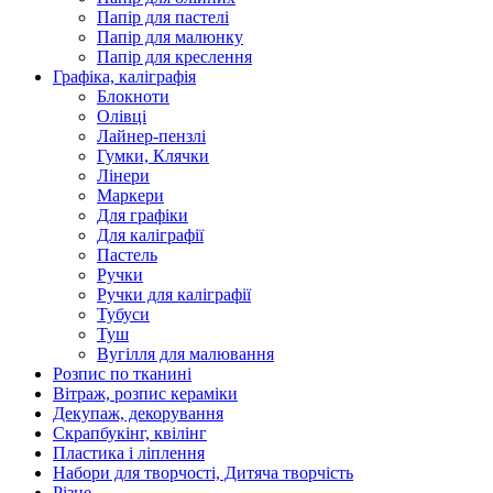
Папір для пастелі
Папір для малюнку
Папір для креслення
Графіка, каліграфія
Блокноти
Олівці
Лайнер-пензлі
Гумки, Клячки
Лінери
Маркери
Для графіки
Для каліграфії
Пастель
Ручки
Ручки для каліграфії
Тубуси
Туш
Вугілля для малювання
Розпис по тканині
Вітраж, розпис кераміки
Декупаж, декорування
Скрапбукінг, квілінг
Пластика і ліплення
Набори для творчості, Дитяча творчість
Різне