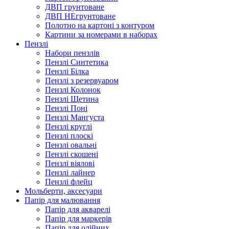
ДВП грунтоване
ДВП НЕгрунтоване
Полотно на картоні з контуром
Картини за номерами в наборах
Пензлі
Набори пензлів
Пензлі Синтетика
Пензлі Білка
Пензлі з резервуаром
Пензлі Колонок
Пензлі Щетина
Пензлі Поні
Пензлі Мангуста
Пензлі круглі
Пензлі плоскі
Пензлі овальні
Пензлі скошені
Пензлі віялові
Пензлі лайнер
Пензлі флейц
Мольберти, аксесуари
Папір для малювання
Папір для акварелі
Папір для маркерів
Папір для олійних