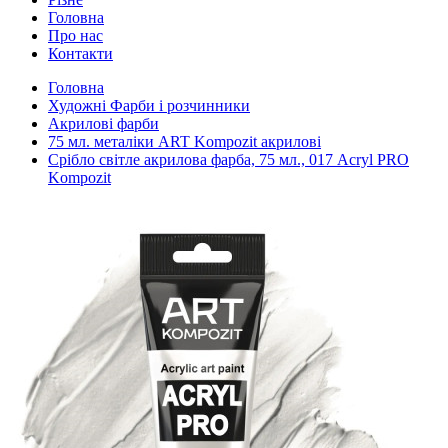
Головна
Про нас
Контакти
Головна
Художні Фарби і розчинники
Акрилові фарби
75 мл. металіки ART Kompozit акрилові
Срібло світле акрилова фарба, 75 мл., 017 Acryl PRO
Kompozit