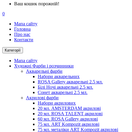
Ваш кошик порожній!
0
Мапа сайту
Головна
Про нас
Контакти
Категорії
Мапа сайту
Художні Фарби і розчинники
Акварельні фарби
Набори акварельних
ROSA Gallery акварельні 2.5 мл.
Білі Ночі акварельні 2.5 мл.
Сонет акварельні 2.5 мл.
Акрилові фарби
Набори акрилових
20 мл. AMSTERDAM акрилові
20 мл. ROSA TALENT акрилові
60 мл. ROSA Gallery акрилові
75 мл. ART Kompozit акрилові
75 мл. металіки ART Kompozit акрилові