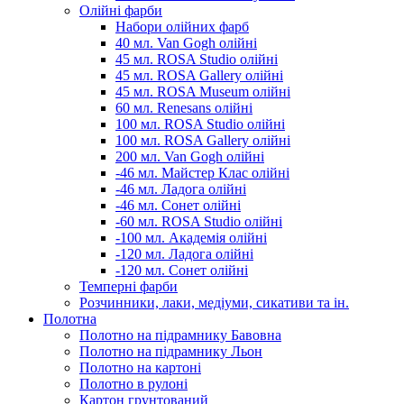
Олійні фарби
Набори олійних фарб
40 мл. Van Gogh олійні
45 мл. ROSA Studio олійні
45 мл. ROSA Gallery олійні
45 мл. ROSA Museum олійні
60 мл. Renesans олійні
100 мл. ROSA Studio олійні
100 мл. ROSA Gallery олійні
200 мл. Van Gogh олійні
-46 мл. Майстер Клас олійні
-46 мл. Ладога олійні
-46 мл. Сонет олійні
-60 мл. ROSA Studio олійні
-100 мл. Академія олійні
-120 мл. Ладога олійні
-120 мл. Сонет олійні
Темперні фарби
Розчинники, лаки, медіуми, сикативи та ін.
Полотна
Полотно на підрамнику Бавовна
Полотно на підрамнику Льон
Полотно на картоні
Полотно в рулоні
Картон грунтований