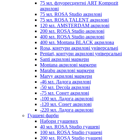
75 мл. флуоресцентні ART Kompozit
акрилові
75 мл. ROSA Studio акрилові
75 мл. ROSA TALENT акрилові
120 мл. AMSTERDAM акрилові
200 мл. ROSA Studio акрилові
400 мл. ROSA Studio акрилові
400 мл. Montana BLACK акрилова
Rosa, контури акрилові універсальні
Pentart, контури акрилові універсальні
Santi акрилові маркери
Montana акрилові маркери
Marabu акрилові маркери
Marvy акрилові маркери
-46 мл. Ладога акрилові
-50 мл. Decola акрилові
-75 мл. Сонет акрилові
-100 мл. Ладога акрилові
-120 мл. Сонет акрилові
-220 мл. Ладога акрилові
Гуашеві фарби
Набори гуашевих
40 мл. ROSA Studio гуашеві
100 мл. ROSA Studio гуашеві
200 мл. ROSA Studio гуашеві