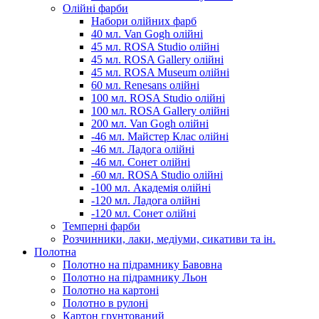
Олійні фарби
Набори олійних фарб
40 мл. Van Gogh олійні
45 мл. ROSA Studio олійні
45 мл. ROSA Gallery олійні
45 мл. ROSA Museum олійні
60 мл. Renesans олійні
100 мл. ROSA Studio олійні
100 мл. ROSA Gallery олійні
200 мл. Van Gogh олійні
-46 мл. Майстер Клас олійні
-46 мл. Ладога олійні
-46 мл. Сонет олійні
-60 мл. ROSA Studio олійні
-100 мл. Академія олійні
-120 мл. Ладога олійні
-120 мл. Сонет олійні
Темперні фарби
Розчинники, лаки, медіуми, сикативи та ін.
Полотна
Полотно на підрамнику Бавовна
Полотно на підрамнику Льон
Полотно на картоні
Полотно в рулоні
Картон грунтований