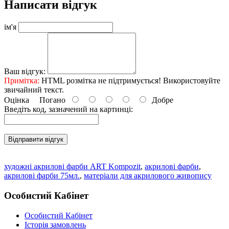
Написати відгук
ім'я
Ваш відгук:
Примітка:
HTML розмітка не підтримується! Використовуйте
звичайний текст.
Оцінка
Погано
Добре
Введіть код, зазначений на картинці:
Відправити відгук
художні акрилові фарби ART Kompozit
,
акрилові фарби
,
акрилові фарби 75мл.
,
матеріали для акрилового живопису
Особистий Кабінет
Особистий Кабінет
Історія замовлень