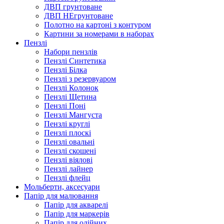
ДВП грунтоване
ДВП НЕгрунтоване
Полотно на картоні з контуром
Картини за номерами в наборах
Пензлі
Набори пензлів
Пензлі Синтетика
Пензлі Білка
Пензлі з резервуаром
Пензлі Колонок
Пензлі Щетина
Пензлі Поні
Пензлі Мангуста
Пензлі круглі
Пензлі плоскі
Пензлі овальні
Пензлі скошені
Пензлі віялові
Пензлі лайнер
Пензлі флейц
Мольберти, аксесуари
Папір для малювання
Папір для акварелі
Папір для маркерів
Папір для олійних