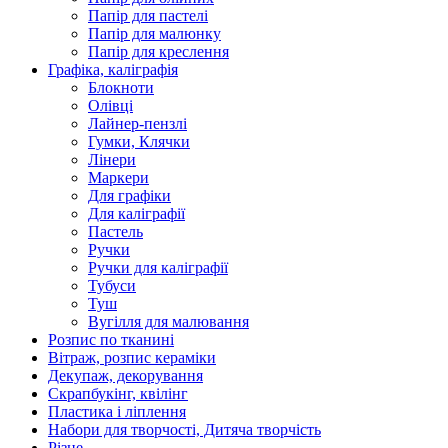
Папір для пастелі
Папір для малюнку
Папір для креслення
Графіка, каліграфія
Блокноти
Олівці
Лайнер-пензлі
Гумки, Клячки
Лінери
Маркери
Для графіки
Для каліграфії
Пастель
Ручки
Ручки для каліграфії
Тубуси
Туш
Вугілля для малювання
Розпис по тканині
Вітраж, розпис кераміки
Декупаж, декорування
Скрапбукінг, квілінг
Пластика і ліплення
Набори для творчості, Дитяча творчість
Різне