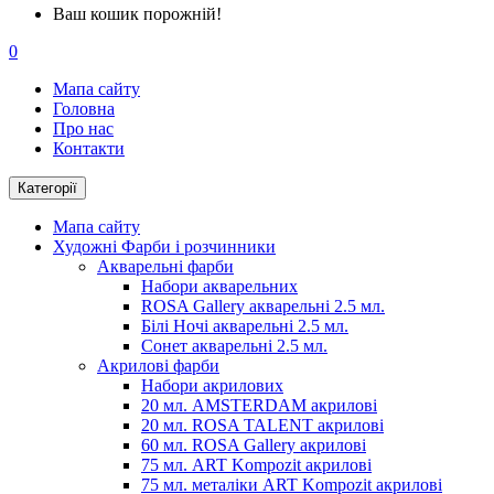
Ваш кошик порожній!
0
Мапа сайту
Головна
Про нас
Контакти
Категорії
Мапа сайту
Художні Фарби і розчинники
Акварельні фарби
Набори акварельних
ROSA Gallery акварельні 2.5 мл.
Білі Ночі акварельні 2.5 мл.
Сонет акварельні 2.5 мл.
Акрилові фарби
Набори акрилових
20 мл. AMSTERDAM акрилові
20 мл. ROSA TALENT акрилові
60 мл. ROSA Gallery акрилові
75 мл. ART Kompozit акрилові
75 мл. металіки ART Kompozit акрилові