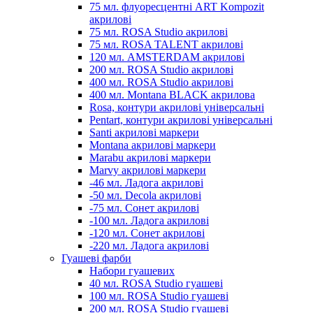
75 мл. флуоресцентні ART Kompozit
акрилові
75 мл. ROSA Studio акрилові
75 мл. ROSA TALENT акрилові
120 мл. AMSTERDAM акрилові
200 мл. ROSA Studio акрилові
400 мл. ROSA Studio акрилові
400 мл. Montana BLACK акрилова
Rosa, контури акрилові універсальні
Pentart, контури акрилові універсальні
Santi акрилові маркери
Montana акрилові маркери
Marabu акрилові маркери
Marvy акрилові маркери
-46 мл. Ладога акрилові
-50 мл. Decola акрилові
-75 мл. Сонет акрилові
-100 мл. Ладога акрилові
-120 мл. Сонет акрилові
-220 мл. Ладога акрилові
Гуашеві фарби
Набори гуашевих
40 мл. ROSA Studio гуашеві
100 мл. ROSA Studio гуашеві
200 мл. ROSA Studio гуашеві