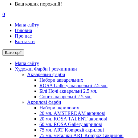
Ваш кошик порожній!
0
Мапа сайту
Головна
Про нас
Контакти
Категорії
Мапа сайту
Художні Фарби і розчинники
Акварельні фарби
Набори акварельних
ROSA Gallery акварельні 2.5 мл.
Білі Ночі акварельні 2.5 мл.
Сонет акварельні 2.5 мл.
Акрилові фарби
Набори акрилових
20 мл. AMSTERDAM акрилові
20 мл. ROSA TALENT акрилові
60 мл. ROSA Gallery акрилові
75 мл. ART Kompozit акрилові
75 мл. металіки ART Kompozit акрилові