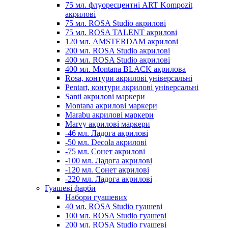
75 мл. флуоресцентні ART Kompozit
акрилові
75 мл. ROSA Studio акрилові
75 мл. ROSA TALENT акрилові
120 мл. AMSTERDAM акрилові
200 мл. ROSA Studio акрилові
400 мл. ROSA Studio акрилові
400 мл. Montana BLACK акрилова
Rosa, контури акрилові універсальні
Pentart, контури акрилові універсальні
Santi акрилові маркери
Montana акрилові маркери
Marabu акрилові маркери
Marvy акрилові маркери
-46 мл. Ладога акрилові
-50 мл. Decola акрилові
-75 мл. Сонет акрилові
-100 мл. Ладога акрилові
-120 мл. Сонет акрилові
-220 мл. Ладога акрилові
Гуашеві фарби
Набори гуашевих
40 мл. ROSA Studio гуашеві
100 мл. ROSA Studio гуашеві
200 мл. ROSA Studio гуашеві