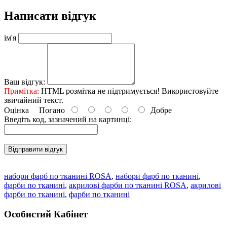
Написати відгук
ім'я
Ваш відгук:
Примітка:
HTML розмітка не підтримується! Використовуйте
звичайний текст.
Оцінка
Погано
Добре
Введіть код, зазначений на картинці:
Відправити відгук
набори фарб по тканині ROSA
,
набори фарб по тканині
,
фарби по тканині
,
акрилові фарби по тканині ROSA
,
акрилові
фарби по тканині
,
фарби по тканині
Особистий Кабінет