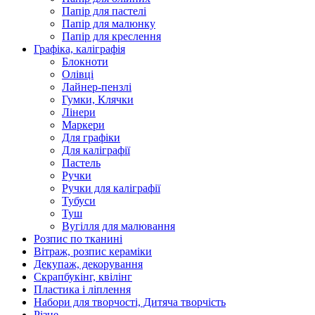
Папір для пастелі
Папір для малюнку
Папір для креслення
Графіка, каліграфія
Блокноти
Олівці
Лайнер-пензлі
Гумки, Клячки
Лінери
Маркери
Для графіки
Для каліграфії
Пастель
Ручки
Ручки для каліграфії
Тубуси
Туш
Вугілля для малювання
Розпис по тканині
Вітраж, розпис кераміки
Декупаж, декорування
Скрапбукінг, квілінг
Пластика і ліплення
Набори для творчості, Дитяча творчість
Різне