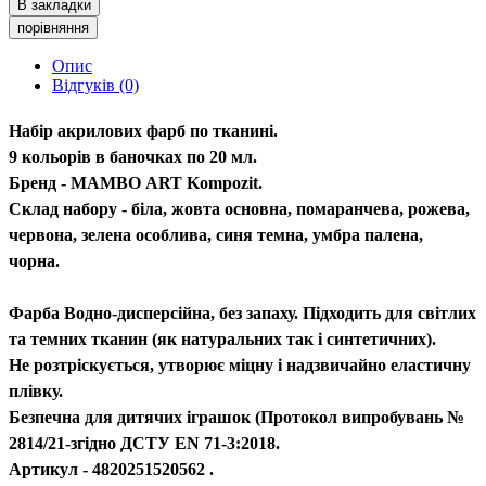
В закладки
порівняння
Опис
Відгуків (0)
Набір акрилових фарб по тканині.
9 кольорів в баночках по 20 мл.
Бренд - МАМВО ART Kompozit.
Склад набору - біла, жовта основна, помаранчева, рожева,
червона, зелена особлива, синя темна, умбра палена,
чорна.
Фарба Водно-дисперсійна, без запаху. Підходить для світлих
та темних тканин (як натуральних так і синтетичних).
Не розтріскується, утворює міцну і надзвичайно еластичну
плівку.
Безпечна для дитячих іграшок (Протокол випробувань №
2814/21-згідно ДСТУ EN 71-3:2018.
Артикул - 4820251520562 .