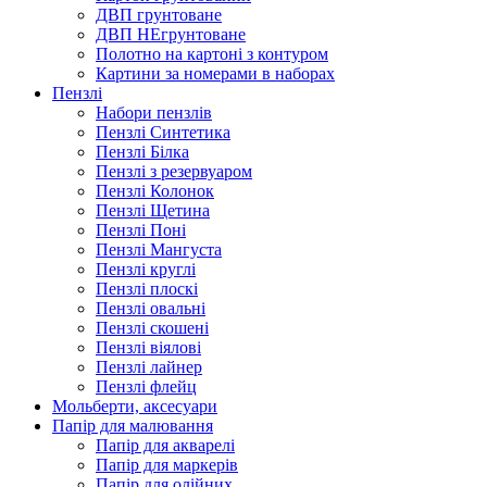
ДВП грунтоване
ДВП НЕгрунтоване
Полотно на картоні з контуром
Картини за номерами в наборах
Пензлі
Набори пензлів
Пензлі Синтетика
Пензлі Білка
Пензлі з резервуаром
Пензлі Колонок
Пензлі Щетина
Пензлі Поні
Пензлі Мангуста
Пензлі круглі
Пензлі плоскі
Пензлі овальні
Пензлі скошені
Пензлі віялові
Пензлі лайнер
Пензлі флейц
Мольберти, аксесуари
Папір для малювання
Папір для акварелі
Папір для маркерів
Папір для олійних