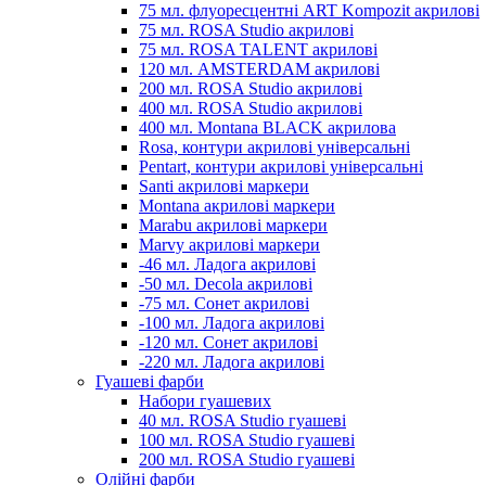
75 мл. флуоресцентні ART Kompozit акрилові
75 мл. ROSA Studio акрилові
75 мл. ROSA TALENT акрилові
120 мл. AMSTERDAM акрилові
200 мл. ROSA Studio акрилові
400 мл. ROSA Studio акрилові
400 мл. Montana BLACK акрилова
Rosa, контури акрилові універсальні
Pentart, контури акрилові універсальні
Santi акрилові маркери
Montana акрилові маркери
Marabu акрилові маркери
Marvy акрилові маркери
-46 мл. Ладога акрилові
-50 мл. Decola акрилові
-75 мл. Сонет акрилові
-100 мл. Ладога акрилові
-120 мл. Сонет акрилові
-220 мл. Ладога акрилові
Гуашеві фарби
Набори гуашевих
40 мл. ROSA Studio гуашеві
100 мл. ROSA Studio гуашеві
200 мл. ROSA Studio гуашеві
Олійні фарби