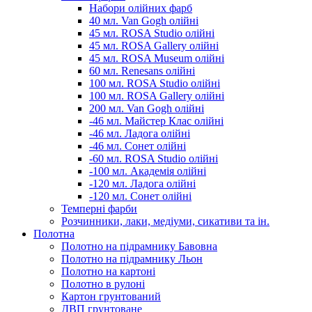
Набори олійних фарб
40 мл. Van Gogh олійні
45 мл. ROSA Studio олійні
45 мл. ROSA Gallery олійні
45 мл. ROSA Museum олійні
60 мл. Renesans олійні
100 мл. ROSA Studio олійні
100 мл. ROSA Gallery олійні
200 мл. Van Gogh олійні
-46 мл. Майстер Клас олійні
-46 мл. Ладога олійні
-46 мл. Сонет олійні
-60 мл. ROSA Studio олійні
-100 мл. Академія олійні
-120 мл. Ладога олійні
-120 мл. Сонет олійні
Темперні фарби
Розчинники, лаки, медіуми, сикативи та ін.
Полотна
Полотно на підрамнику Бавовна
Полотно на підрамнику Льон
Полотно на картоні
Полотно в рулоні
Картон грунтований
ДВП грунтоване