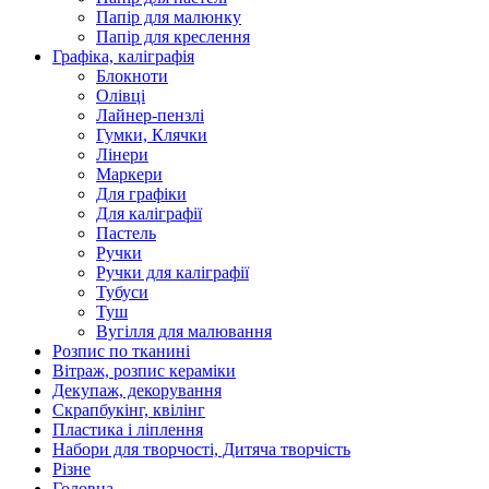
Папір для малюнку
Папір для креслення
Графіка, каліграфія
Блокноти
Олівці
Лайнер-пензлі
Гумки, Клячки
Лінери
Маркери
Для графіки
Для каліграфії
Пастель
Ручки
Ручки для каліграфії
Тубуси
Туш
Вугілля для малювання
Розпис по тканині
Вітраж, розпис кераміки
Декупаж, декорування
Скрапбукінг, квілінг
Пластика і ліплення
Набори для творчості, Дитяча творчість
Різне
Головна