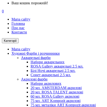
Ваш кошик порожній!
0
Мапа сайту
Головна
Про нас
Контакти
Категорії
Мапа сайту
Художні Фарби і розчинники
Акварельні фарби
Набори акварельних
ROSA Gallery акварельні 2.5 мл.
Білі Ночі акварельні 2.5 мл.
Сонет акварельні 2.5 мл.
Акрилові фарби
Набори акрилових
20 мл. AMSTERDAM акрилові
20 мл. ROSA TALENT акрилові
60 мл. ROSA Gallery акрилові
75 мл. ART Kompozit акрилові
75 мл. металіки ART Kompozit акрилові