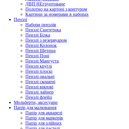
ДВП НЕгрунтоване
Полотно на картоні з контуром
Картини за номерами в наборах
Пензлі
Набори пензлів
Пензлі Синтетика
Пензлі Білка
Пензлі з резервуаром
Пензлі Колонок
Пензлі Щетина
Пензлі Поні
Пензлі Мангуста
Пензлі круглі
Пензлі плоскі
Пензлі овальні
Пензлі скошені
Пензлі віялові
Пензлі лайнер
Пензлі флейц
Мольберти, аксесуари
Папір для малювання
Папір для акварелі
Папір для маркерів
Папір для олійних
Папір для пастелі