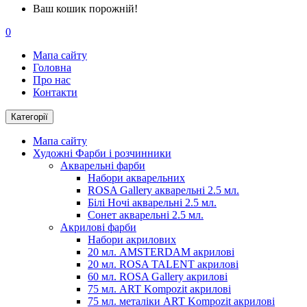
Ваш кошик порожній!
0
Мапа сайту
Головна
Про нас
Контакти
Категорії
Мапа сайту
Художні Фарби і розчинники
Акварельні фарби
Набори акварельних
ROSA Gallery акварельні 2.5 мл.
Білі Ночі акварельні 2.5 мл.
Сонет акварельні 2.5 мл.
Акрилові фарби
Набори акрилових
20 мл. AMSTERDAM акрилові
20 мл. ROSA TALENT акрилові
60 мл. ROSA Gallery акрилові
75 мл. ART Kompozit акрилові
75 мл. металіки ART Kompozit акрилові