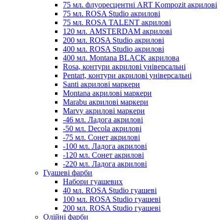
75 мл. флуоресцентні ART Kompozit акрилові
75 мл. ROSA Studio акрилові
75 мл. ROSA TALENT акрилові
120 мл. AMSTERDAM акрилові
200 мл. ROSA Studio акрилові
400 мл. ROSA Studio акрилові
400 мл. Montana BLACK акрилова
Rosa, контури акрилові універсальні
Pentart, контури акрилові універсальні
Santi акрилові маркери
Montana акрилові маркери
Marabu акрилові маркери
Marvy акрилові маркери
-46 мл. Ладога акрилові
-50 мл. Decola акрилові
-75 мл. Сонет акрилові
-100 мл. Ладога акрилові
-120 мл. Сонет акрилові
-220 мл. Ладога акрилові
Гуашеві фарби
Набори гуашевих
40 мл. ROSA Studio гуашеві
100 мл. ROSA Studio гуашеві
200 мл. ROSA Studio гуашеві
Олійні фарби