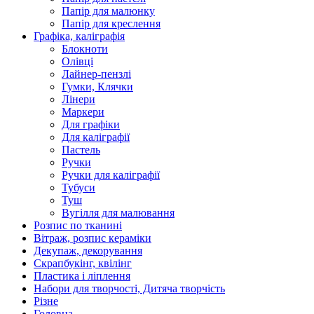
Папір для малюнку
Папір для креслення
Графіка, каліграфія
Блокноти
Олівці
Лайнер-пензлі
Гумки, Клячки
Лінери
Маркери
Для графіки
Для каліграфії
Пастель
Ручки
Ручки для каліграфії
Тубуси
Туш
Вугілля для малювання
Розпис по тканині
Вітраж, розпис кераміки
Декупаж, декорування
Скрапбукінг, квілінг
Пластика і ліплення
Набори для творчості, Дитяча творчість
Різне
Головна