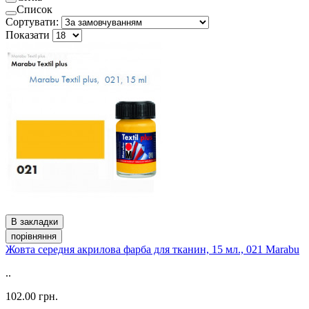
Список
Сортувати:
Показати
В закладки
порівняння
Жовта середня акрилова фарба для тканин, 15 мл., 021 Marabu
..
102.00 грн.