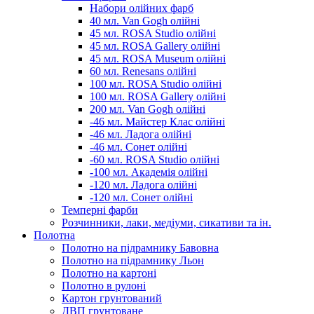
Набори олійних фарб
40 мл. Van Gogh олійні
45 мл. ROSA Studio олійні
45 мл. ROSA Gallery олійні
45 мл. ROSA Museum олійні
60 мл. Renesans олійні
100 мл. ROSA Studio олійні
100 мл. ROSA Gallery олійні
200 мл. Van Gogh олійні
-46 мл. Майстер Клас олійні
-46 мл. Ладога олійні
-46 мл. Сонет олійні
-60 мл. ROSA Studio олійні
-100 мл. Академія олійні
-120 мл. Ладога олійні
-120 мл. Сонет олійні
Темперні фарби
Розчинники, лаки, медіуми, сикативи та ін.
Полотна
Полотно на підрамнику Бавовна
Полотно на підрамнику Льон
Полотно на картоні
Полотно в рулоні
Картон грунтований
ДВП грунтоване