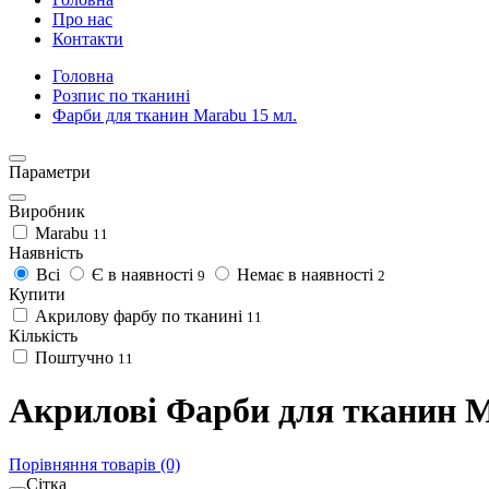
Про нас
Контакти
Головна
Розпис по тканині
Фарби для тканин Marabu 15 мл.
Параметри
Виробник
Marabu
11
Наявність
Всі
Є в наявності
Немає в наявності
9
2
Купити
Акрилову фарбу по тканині
11
Кількість
Поштучно
11
Акрилові Фарби для тканин M
Порівняння товарів (0)
Сітка