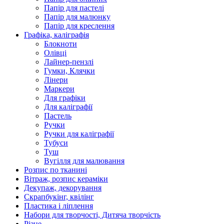
Папір для пастелі
Папір для малюнку
Папір для креслення
Графіка, каліграфія
Блокноти
Олівці
Лайнер-пензлі
Гумки, Клячки
Лінери
Маркери
Для графіки
Для каліграфії
Пастель
Ручки
Ручки для каліграфії
Тубуси
Туш
Вугілля для малювання
Розпис по тканині
Вітраж, розпис кераміки
Декупаж, декорування
Скрапбукінг, квілінг
Пластика і ліплення
Набори для творчості, Дитяча творчість
Різне