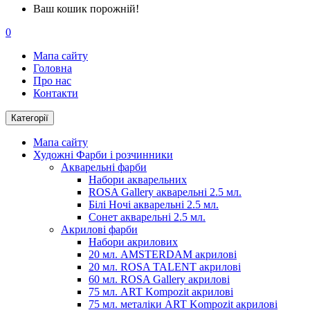
Ваш кошик порожній!
0
Мапа сайту
Головна
Про нас
Контакти
Категорії
Мапа сайту
Художні Фарби і розчинники
Акварельні фарби
Набори акварельних
ROSA Gallery акварельні 2.5 мл.
Білі Ночі акварельні 2.5 мл.
Сонет акварельні 2.5 мл.
Акрилові фарби
Набори акрилових
20 мл. AMSTERDAM акрилові
20 мл. ROSA TALENT акрилові
60 мл. ROSA Gallery акрилові
75 мл. ART Kompozit акрилові
75 мл. металіки ART Kompozit акрилові