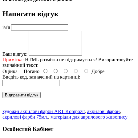
Написати відгук
ім'я
Ваш відгук:
Примітка:
HTML розмітка не підтримується! Використовуйте
звичайний текст.
Оцінка
Погано
Добре
Введіть код, зазначений на картинці:
Відправити відгук
художні акрилові фарби ART Kompozit
,
акрилові фарби
,
акрилові фарби 75мл.
,
матеріали для акрилового живопису
Особистий Кабінет