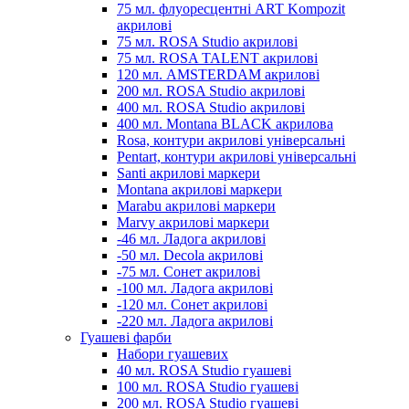
75 мл. флуоресцентні ART Kompozit
акрилові
75 мл. ROSA Studio акрилові
75 мл. ROSA TALENT акрилові
120 мл. AMSTERDAM акрилові
200 мл. ROSA Studio акрилові
400 мл. ROSA Studio акрилові
400 мл. Montana BLACK акрилова
Rosa, контури акрилові універсальні
Pentart, контури акрилові універсальні
Santi акрилові маркери
Montana акрилові маркери
Marabu акрилові маркери
Marvy акрилові маркери
-46 мл. Ладога акрилові
-50 мл. Decola акрилові
-75 мл. Сонет акрилові
-100 мл. Ладога акрилові
-120 мл. Сонет акрилові
-220 мл. Ладога акрилові
Гуашеві фарби
Набори гуашевих
40 мл. ROSA Studio гуашеві
100 мл. ROSA Studio гуашеві
200 мл. ROSA Studio гуашеві