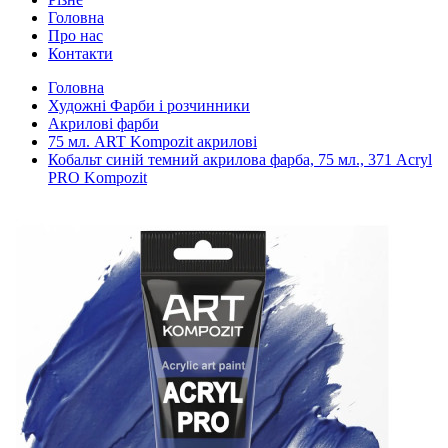
Головна
Про нас
Контакти
Головна
Художні Фарби і розчинники
Акрилові фарби
75 мл. ART Kompozit акрилові
Кобальт синій темний акрилова фарба, 75 мл., 371 Acryl
PRO Kompozit