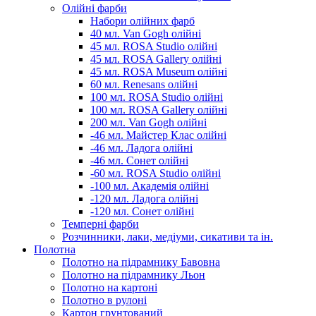
Олійні фарби
Набори олійних фарб
40 мл. Van Gogh олійні
45 мл. ROSA Studio олійні
45 мл. ROSA Gallery олійні
45 мл. ROSA Museum олійні
60 мл. Renesans олійні
100 мл. ROSA Studio олійні
100 мл. ROSA Gallery олійні
200 мл. Van Gogh олійні
-46 мл. Майстер Клас олійні
-46 мл. Ладога олійні
-46 мл. Сонет олійні
-60 мл. ROSA Studio олійні
-100 мл. Академія олійні
-120 мл. Ладога олійні
-120 мл. Сонет олійні
Темперні фарби
Розчинники, лаки, медіуми, сикативи та ін.
Полотна
Полотно на підрамнику Бавовна
Полотно на підрамнику Льон
Полотно на картоні
Полотно в рулоні
Картон грунтований