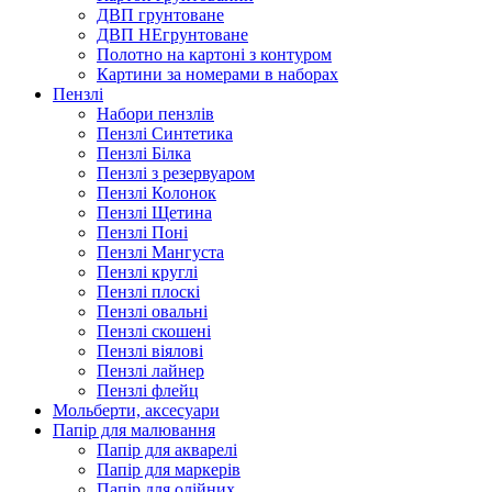
ДВП грунтоване
ДВП НЕгрунтоване
Полотно на картоні з контуром
Картини за номерами в наборах
Пензлі
Набори пензлів
Пензлі Синтетика
Пензлі Білка
Пензлі з резервуаром
Пензлі Колонок
Пензлі Щетина
Пензлі Поні
Пензлі Мангуста
Пензлі круглі
Пензлі плоскі
Пензлі овальні
Пензлі скошені
Пензлі віялові
Пензлі лайнер
Пензлі флейц
Мольберти, аксесуари
Папір для малювання
Папір для акварелі
Папір для маркерів
Папір для олійних