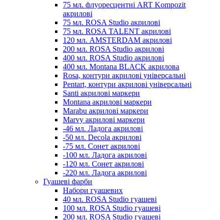
75 мл. флуоресцентні ART Kompozit
акрилові
75 мл. ROSA Studio акрилові
75 мл. ROSA TALENT акрилові
120 мл. AMSTERDAM акрилові
200 мл. ROSA Studio акрилові
400 мл. ROSA Studio акрилові
400 мл. Montana BLACK акрилова
Rosa, контури акрилові універсальні
Pentart, контури акрилові універсальні
Santi акрилові маркери
Montana акрилові маркери
Marabu акрилові маркери
Marvy акрилові маркери
-46 мл. Ладога акрилові
-50 мл. Decola акрилові
-75 мл. Сонет акрилові
-100 мл. Ладога акрилові
-120 мл. Сонет акрилові
-220 мл. Ладога акрилові
Гуашеві фарби
Набори гуашевих
40 мл. ROSA Studio гуашеві
100 мл. ROSA Studio гуашеві
200 мл. ROSA Studio гуашеві