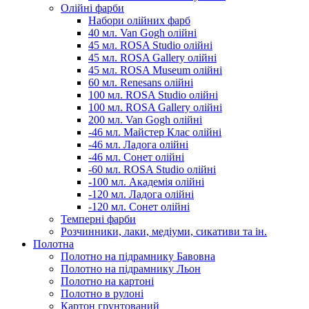
Олійні фарби
Набори олійних фарб
40 мл. Van Gogh олійні
45 мл. ROSA Studio олійні
45 мл. ROSA Gallery олійні
45 мл. ROSA Museum олійні
60 мл. Renesans олійні
100 мл. ROSA Studio олійні
100 мл. ROSA Gallery олійні
200 мл. Van Gogh олійні
-46 мл. Майстер Клас олійні
-46 мл. Ладога олійні
-46 мл. Сонет олійні
-60 мл. ROSA Studio олійні
-100 мл. Академія олійні
-120 мл. Ладога олійні
-120 мл. Сонет олійні
Темперні фарби
Розчинники, лаки, медіуми, сикативи та ін.
Полотна
Полотно на підрамнику Бавовна
Полотно на підрамнику Льон
Полотно на картоні
Полотно в рулоні
Картон грунтований