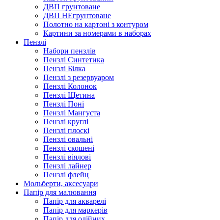
ДВП грунтоване
ДВП НЕгрунтоване
Полотно на картоні з контуром
Картини за номерами в наборах
Пензлі
Набори пензлів
Пензлі Синтетика
Пензлі Білка
Пензлі з резервуаром
Пензлі Колонок
Пензлі Щетина
Пензлі Поні
Пензлі Мангуста
Пензлі круглі
Пензлі плоскі
Пензлі овальні
Пензлі скошені
Пензлі віялові
Пензлі лайнер
Пензлі флейц
Мольберти, аксесуари
Папір для малювання
Папір для акварелі
Папір для маркерів
Папір для олійних