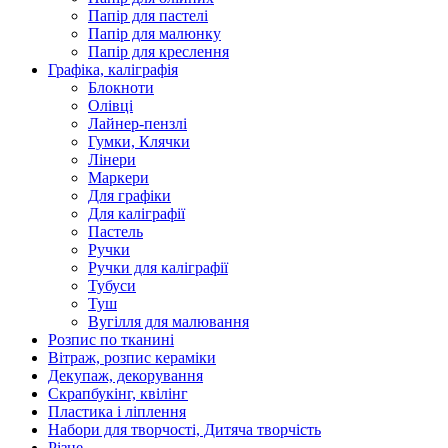
Папір для пастелі
Папір для малюнку
Папір для креслення
Графіка, каліграфія
Блокноти
Олівці
Лайнер-пензлі
Гумки, Клячки
Лінери
Маркери
Для графіки
Для каліграфії
Пастель
Ручки
Ручки для каліграфії
Тубуси
Туш
Вугілля для малювання
Розпис по тканині
Вітраж, розпис кераміки
Декупаж, декорування
Скрапбукінг, квілінг
Пластика і ліплення
Набори для творчості, Дитяча творчість
Різне