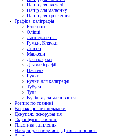
Папір для пастелі
Папір для малюнку
Папір для креслення
Графіка, каліграфія
Блокноти
Олівці
Лайнер-пензлі
Гумки, Клячки
Лінери
Маркери
Для графіки
Для каліграфії
Пастель
Ручки
Ручки для каліграфії
Тубуси
Туш
Вугілля для малювання
Розпис по тканині
Вітраж, розпис кераміки
Декупаж, декорування
Скрапбукінг, квілінг
Пластика і ліплення
Набори для творчості, Дитяча творчість
Різне