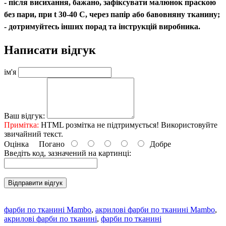
- після висихання, бажано, зафіксувати малюнок праскою
без пари, при t 30-40 С, через папір або бавовняну тканину;
- дотримуйтесь інших порад та інструкцій виробника.
Написати відгук
ім'я
Ваш відгук:
Примітка:
HTML розмітка не підтримується! Використовуйте
звичайний текст.
Оцінка
Погано
Добре
Введіть код, зазначений на картинці:
Відправити відгук
фарби по тканині Mambo
,
акрилові фарби по тканині Mambo
,
акрилові фарби по тканині
,
фарби по тканині