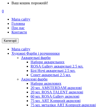
Ваш кошик порожній!
0
Мапа сайту
Головна
Про нас
Контакти
Категорії
Мапа сайту
Художні Фарби і розчинники
Акварельні фарби
Набори акварельних
ROSA Gallery акварельні 2.5 мл.
Білі Ночі акварельні 2.5 мл.
Сонет акварельні 2.5 мл.
Акрилові фарби
Набори акрилових
20 мл. AMSTERDAM акрилові
20 мл. ROSA TALENT акрилові
60 мл. ROSA Gallery акрилові
75 мл. ART Kompozit акрилові
75 мл. металіки ART Kompozit акрилові