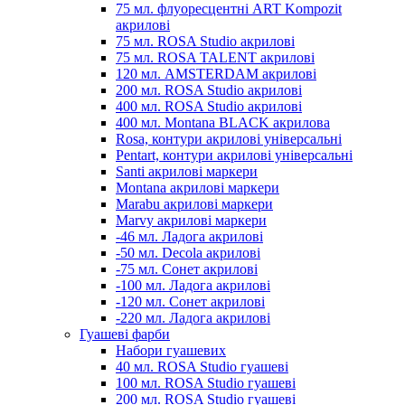
75 мл. флуоресцентні ART Kompozit
акрилові
75 мл. ROSA Studio акрилові
75 мл. ROSA TALENT акрилові
120 мл. AMSTERDAM акрилові
200 мл. ROSA Studio акрилові
400 мл. ROSA Studio акрилові
400 мл. Montana BLACK акрилова
Rosa, контури акрилові універсальні
Pentart, контури акрилові універсальні
Santi акрилові маркери
Montana акрилові маркери
Marabu акрилові маркери
Marvy акрилові маркери
-46 мл. Ладога акрилові
-50 мл. Decola акрилові
-75 мл. Сонет акрилові
-100 мл. Ладога акрилові
-120 мл. Сонет акрилові
-220 мл. Ладога акрилові
Гуашеві фарби
Набори гуашевих
40 мл. ROSA Studio гуашеві
100 мл. ROSA Studio гуашеві
200 мл. ROSA Studio гуашеві