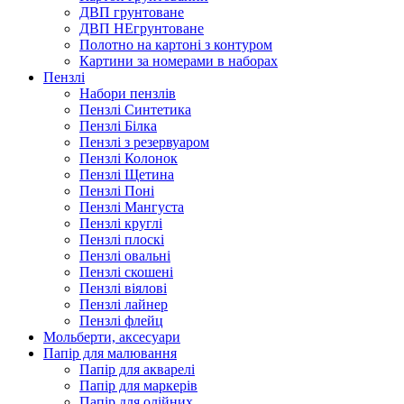
ДВП грунтоване
ДВП НЕгрунтоване
Полотно на картоні з контуром
Картини за номерами в наборах
Пензлі
Набори пензлів
Пензлі Синтетика
Пензлі Білка
Пензлі з резервуаром
Пензлі Колонок
Пензлі Щетина
Пензлі Поні
Пензлі Мангуста
Пензлі круглі
Пензлі плоскі
Пензлі овальні
Пензлі скошені
Пензлі віялові
Пензлі лайнер
Пензлі флейц
Мольберти, аксесуари
Папір для малювання
Папір для акварелі
Папір для маркерів
Папір для олійних