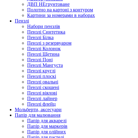
ДВП НЕгрунтоване
Полотно на картоні з контуром
Картини за номерами в наборах
Пензлі
Набори пензлів
Пензлі Синтетика
Пензлі Білка
Пензлі з резервуаром
Пензлі Колонок
Пензлі Щетина
Пензлі Поні
Пензлі Мангуста
Пензлі круглі
Пензлі плоскі
Пензлі овальні
Пензлі скошені
Пензлі віялові
Пензлі лайнер
Пензлі флейц
Мольберти, аксесуари
Папір для малювання
Папір для акварелі
Папір для маркерів
Папір для олійних
Папір для пастелі