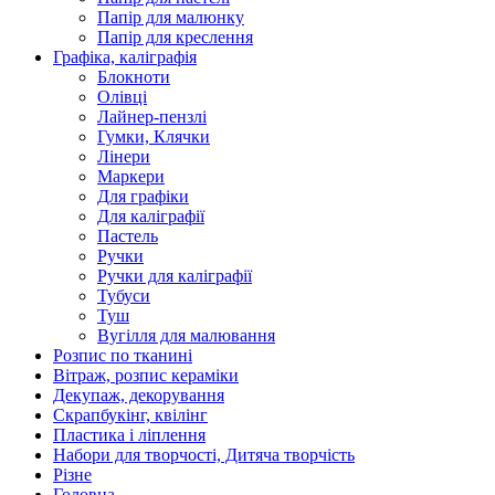
Папір для малюнку
Папір для креслення
Графіка, каліграфія
Блокноти
Олівці
Лайнер-пензлі
Гумки, Клячки
Лінери
Маркери
Для графіки
Для каліграфії
Пастель
Ручки
Ручки для каліграфії
Тубуси
Туш
Вугілля для малювання
Розпис по тканині
Вітраж, розпис кераміки
Декупаж, декорування
Скрапбукінг, квілінг
Пластика і ліплення
Набори для творчості, Дитяча творчість
Різне
Головна