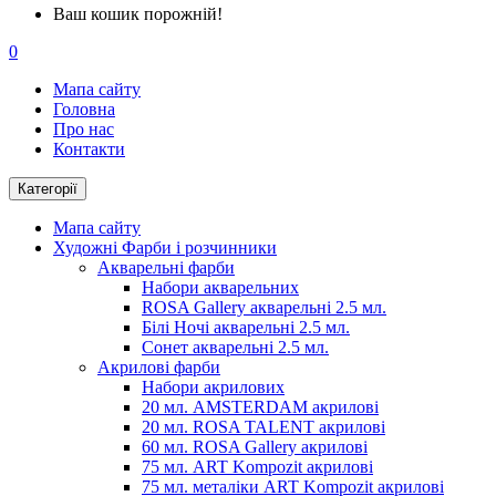
Ваш кошик порожній!
0
Мапа сайту
Головна
Про нас
Контакти
Категорії
Мапа сайту
Художні Фарби і розчинники
Акварельні фарби
Набори акварельних
ROSA Gallery акварельні 2.5 мл.
Білі Ночі акварельні 2.5 мл.
Сонет акварельні 2.5 мл.
Акрилові фарби
Набори акрилових
20 мл. AMSTERDAM акрилові
20 мл. ROSA TALENT акрилові
60 мл. ROSA Gallery акрилові
75 мл. ART Kompozit акрилові
75 мл. металіки ART Kompozit акрилові