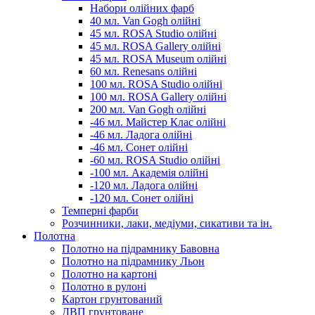
Набори олійних фарб
40 мл. Van Gogh олійні
45 мл. ROSA Studio олійні
45 мл. ROSA Gallery олійні
45 мл. ROSA Museum олійні
60 мл. Renesans олійні
100 мл. ROSA Studio олійні
100 мл. ROSA Gallery олійні
200 мл. Van Gogh олійні
-46 мл. Майстер Клас олійні
-46 мл. Ладога олійні
-46 мл. Сонет олійні
-60 мл. ROSA Studio олійні
-100 мл. Академія олійні
-120 мл. Ладога олійні
-120 мл. Сонет олійні
Темперні фарби
Розчинники, лаки, медіуми, сикативи та ін.
Полотна
Полотно на підрамнику Бавовна
Полотно на підрамнику Льон
Полотно на картоні
Полотно в рулоні
Картон грунтований
ДВП грунтоване