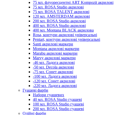
75 мл. флуоресцентні ART Kompozit акрилові
75 мл. ROSA Studio акрилові
75 мл. ROSA TALENT акрилові
120 мл. AMSTERDAM акрилові
200 мл. ROSA Studio акрилові
400 мл. ROSA Studio акрилові
400 мл. Montana BLACK акрилова
Rosa, контури акрилові універсальні
Pentart, контури акрилові універсальні
Santi акрилові маркери
Montana акрилові маркери
Marabu акрилові маркери
Marvy акрилові маркери
-46 мл. Ладога акрилові
-50 мл. Decola акрилові
-75 мл. Сонет акрилові
-100 мл. Ладога акрилові
-120 мл. Сонет акрилові
-220 мл. Ладога акрилові
Гуашеві фарби
Набори гуашевих
40 мл. ROSA Studio гуашеві
100 мл. ROSA Studio гуашеві
200 мл. ROSA Studio гуашеві
Олійні фарби