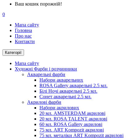
Ваш кошик порожній!
0
Мапа сайту
Головна
Про нас
Контакти
Категорії
Мапа сайту
Художні Фарби і розчинники
Акварельні фарби
Набори акварельних
ROSA Gallery акварельні 2.5 мл.
Білі Ночі акварельні 2.5 мл.
Сонет акварельні 2.5 мл.
Акрилові фарби
Набори акрилових
20 мл. AMSTERDAM акрилові
20 мл. ROSA TALENT акрилові
60 мл. ROSA Gallery акрилові
75 мл. ART Kompozit акрилові
75 мл. металіки ART Kompozit акрилові