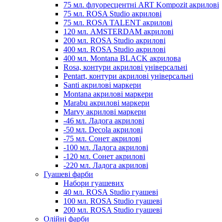
75 мл. флуоресцентні ART Kompozit акрилові
75 мл. ROSA Studio акрилові
75 мл. ROSA TALENT акрилові
120 мл. AMSTERDAM акрилові
200 мл. ROSA Studio акрилові
400 мл. ROSA Studio акрилові
400 мл. Montana BLACK акрилова
Rosa, контури акрилові універсальні
Pentart, контури акрилові універсальні
Santi акрилові маркери
Montana акрилові маркери
Marabu акрилові маркери
Marvy акрилові маркери
-46 мл. Ладога акрилові
-50 мл. Decola акрилові
-75 мл. Сонет акрилові
-100 мл. Ладога акрилові
-120 мл. Сонет акрилові
-220 мл. Ладога акрилові
Гуашеві фарби
Набори гуашевих
40 мл. ROSA Studio гуашеві
100 мл. ROSA Studio гуашеві
200 мл. ROSA Studio гуашеві
Олійні фарби