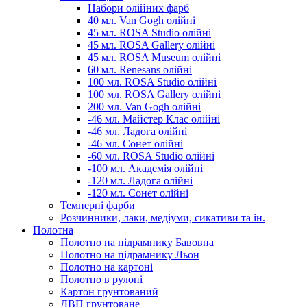
Набори олійних фарб
40 мл. Van Gogh олійні
45 мл. ROSA Studio олійні
45 мл. ROSA Gallery олійні
45 мл. ROSA Museum олійні
60 мл. Renesans олійні
100 мл. ROSA Studio олійні
100 мл. ROSA Gallery олійні
200 мл. Van Gogh олійні
-46 мл. Майстер Клас олійні
-46 мл. Ладога олійні
-46 мл. Сонет олійні
-60 мл. ROSA Studio олійні
-100 мл. Академія олійні
-120 мл. Ладога олійні
-120 мл. Сонет олійні
Темперні фарби
Розчинники, лаки, медіуми, сикативи та ін.
Полотна
Полотно на підрамнику Бавовна
Полотно на підрамнику Льон
Полотно на картоні
Полотно в рулоні
Картон грунтований
ДВП грунтоване