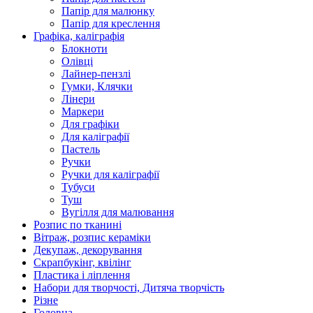
Папір для малюнку
Папір для креслення
Графіка, каліграфія
Блокноти
Олівці
Лайнер-пензлі
Гумки, Клячки
Лінери
Маркери
Для графіки
Для каліграфії
Пастель
Ручки
Ручки для каліграфії
Тубуси
Туш
Вугілля для малювання
Розпис по тканині
Вітраж, розпис кераміки
Декупаж, декорування
Скрапбукінг, квілінг
Пластика і ліплення
Набори для творчості, Дитяча творчість
Різне
Головна