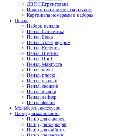
ДВП НЕгрунтоване
Полотно на картоні з контуром
Картини за номерами в наборах
Пензлі
Набори пензлів
Пензлі Синтетика
Пензлі Білка
Пензлі з резервуаром
Пензлі Колонок
Пензлі Щетина
Пензлі Поні
Пензлі Мангуста
Пензлі круглі
Пензлі плоскі
Пензлі овальні
Пензлі скошені
Пензлі віялові
Пензлі лайнер
Пензлі флейц
Мольберти, аксесуари
Папір для малювання
Папір для акварелі
Папір для маркерів
Папір для олійних
Папір для пастелі