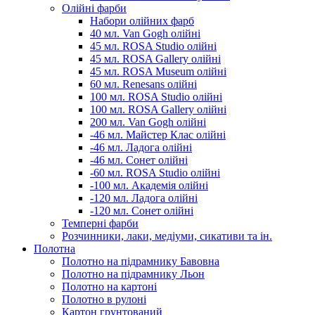
Олійні фарби
Набори олійних фарб
40 мл. Van Gogh олійні
45 мл. ROSA Studio олійні
45 мл. ROSA Gallery олійні
45 мл. ROSA Museum олійні
60 мл. Renesans олійні
100 мл. ROSA Studio олійні
100 мл. ROSA Gallery олійні
200 мл. Van Gogh олійні
-46 мл. Майстер Клас олійні
-46 мл. Ладога олійні
-46 мл. Сонет олійні
-60 мл. ROSA Studio олійні
-100 мл. Академія олійні
-120 мл. Ладога олійні
-120 мл. Сонет олійні
Темперні фарби
Розчинники, лаки, медіуми, сикативи та ін.
Полотна
Полотно на підрамнику Бавовна
Полотно на підрамнику Льон
Полотно на картоні
Полотно в рулоні
Картон грунтований