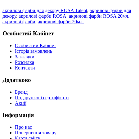
акрилові фарби для декору ROSA Talent
,
акрилові фарби для
декору
,
акрилові фарби ROSA
,
акрилові фарби ROSA 20мл.
,
акрилові фарби
,
акрилові фарби 20мл.
Особистий Кабінет
Особистий Кабінет
Історія замовлень
Закладки
Розсилка
Контакти
Додатково
Бренд
Подарункові сертифікати
Акції
Інформація
Про нас
Повернення товару
Карта сайту