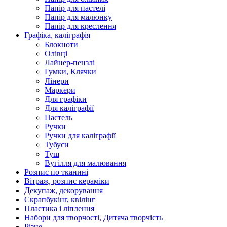
Папір для пастелі
Папір для малюнку
Папір для креслення
Графіка, каліграфія
Блокноти
Олівці
Лайнер-пензлі
Гумки, Клячки
Лінери
Маркери
Для графіки
Для каліграфії
Пастель
Ручки
Ручки для каліграфії
Тубуси
Туш
Вугілля для малювання
Розпис по тканині
Вітраж, розпис кераміки
Декупаж, декорування
Скрапбукінг, квілінг
Пластика і ліплення
Набори для творчості, Дитяча творчість
Різне