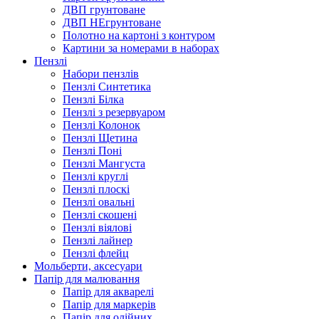
ДВП грунтоване
ДВП НЕгрунтоване
Полотно на картоні з контуром
Картини за номерами в наборах
Пензлі
Набори пензлів
Пензлі Синтетика
Пензлі Білка
Пензлі з резервуаром
Пензлі Колонок
Пензлі Щетина
Пензлі Поні
Пензлі Мангуста
Пензлі круглі
Пензлі плоскі
Пензлі овальні
Пензлі скошені
Пензлі віялові
Пензлі лайнер
Пензлі флейц
Мольберти, аксесуари
Папір для малювання
Папір для акварелі
Папір для маркерів
Папір для олійних