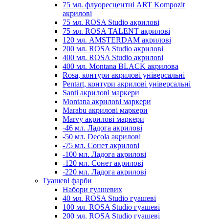
75 мл. флуоресцентні ART Kompozit
акрилові
75 мл. ROSA Studio акрилові
75 мл. ROSA TALENT акрилові
120 мл. AMSTERDAM акрилові
200 мл. ROSA Studio акрилові
400 мл. ROSA Studio акрилові
400 мл. Montana BLACK акрилова
Rosa, контури акрилові універсальні
Pentart, контури акрилові універсальні
Santi акрилові маркери
Montana акрилові маркери
Marabu акрилові маркери
Marvy акрилові маркери
-46 мл. Ладога акрилові
-50 мл. Decola акрилові
-75 мл. Сонет акрилові
-100 мл. Ладога акрилові
-120 мл. Сонет акрилові
-220 мл. Ладога акрилові
Гуашеві фарби
Набори гуашевих
40 мл. ROSA Studio гуашеві
100 мл. ROSA Studio гуашеві
200 мл. ROSA Studio гуашеві