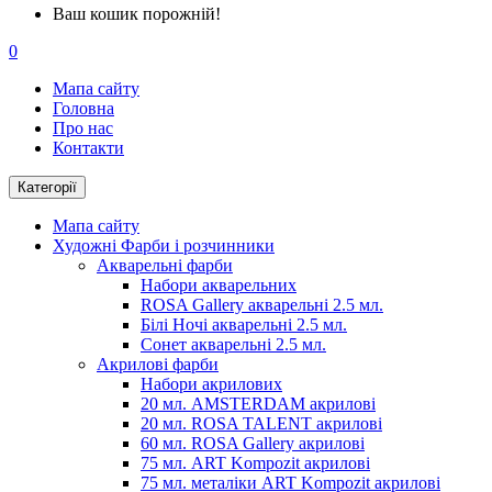
Ваш кошик порожній!
0
Мапа сайту
Головна
Про нас
Контакти
Категорії
Мапа сайту
Художні Фарби і розчинники
Акварельні фарби
Набори акварельних
ROSA Gallery акварельні 2.5 мл.
Білі Ночі акварельні 2.5 мл.
Сонет акварельні 2.5 мл.
Акрилові фарби
Набори акрилових
20 мл. AMSTERDAM акрилові
20 мл. ROSA TALENT акрилові
60 мл. ROSA Gallery акрилові
75 мл. ART Kompozit акрилові
75 мл. металіки ART Kompozit акрилові