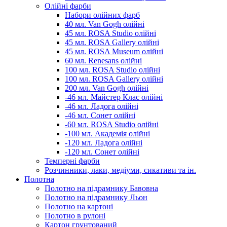
Олійні фарби
Набори олійних фарб
40 мл. Van Gogh олійні
45 мл. ROSA Studio олійні
45 мл. ROSA Gallery олійні
45 мл. ROSA Museum олійні
60 мл. Renesans олійні
100 мл. ROSA Studio олійні
100 мл. ROSA Gallery олійні
200 мл. Van Gogh олійні
-46 мл. Майстер Клас олійні
-46 мл. Ладога олійні
-46 мл. Сонет олійні
-60 мл. ROSA Studio олійні
-100 мл. Академія олійні
-120 мл. Ладога олійні
-120 мл. Сонет олійні
Темперні фарби
Розчинники, лаки, медіуми, сикативи та ін.
Полотна
Полотно на підрамнику Бавовна
Полотно на підрамнику Льон
Полотно на картоні
Полотно в рулоні
Картон грунтований