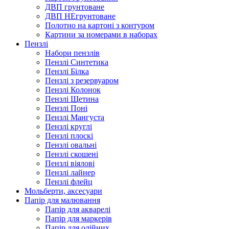
ДВП грунтоване
ДВП НЕгрунтоване
Полотно на картоні з контуром
Картини за номерами в наборах
Пензлі
Набори пензлів
Пензлі Синтетика
Пензлі Білка
Пензлі з резервуаром
Пензлі Колонок
Пензлі Щетина
Пензлі Поні
Пензлі Мангуста
Пензлі круглі
Пензлі плоскі
Пензлі овальні
Пензлі скошені
Пензлі віялові
Пензлі лайнер
Пензлі флейц
Мольберти, аксесуари
Папір для малювання
Папір для акварелі
Папір для маркерів
Папір для олійних