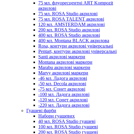
75 мл. флуоресцентні ART Kompozit
акрилові
75 мл. ROSA Studio акрилові
75 мл. ROSA TALENT акрилові
120 мл. AMSTERDAM акрилові
200 мл. ROSA Studio акрилові
400 мл. ROSA Studio акрилові
400 мл. Montana BLACK акрилова
Rosa, контури акрилові універсальні
Pentart, контури акрилові універсальні
Santi акрилові маркери
Montana акрилові маркери
Marabu акрилові маркери
Marvy акрилові маркери
-46 мл. Ладога акрилові
-50 мл. Decola акрилові
-75 мл. Сонет акрилові
-100 мл. Ладога акрилові
-120 мл. Сонет акрилові
-220 мл. Ладога акрилові
Гуашеві фарби
Набори гуашевих
40 мл. ROSA Studio гуашеві
100 мл. ROSA Studio гуашеві
200 мл. ROSA Studio гуашеві