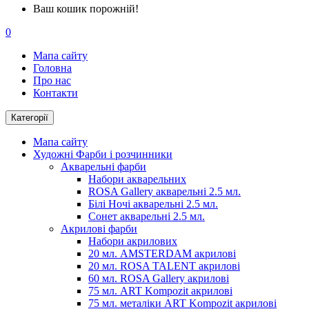
Ваш кошик порожній!
0
Мапа сайту
Головна
Про нас
Контакти
Категорії
Мапа сайту
Художні Фарби і розчинники
Акварельні фарби
Набори акварельних
ROSA Gallery акварельні 2.5 мл.
Білі Ночі акварельні 2.5 мл.
Сонет акварельні 2.5 мл.
Акрилові фарби
Набори акрилових
20 мл. AMSTERDAM акрилові
20 мл. ROSA TALENT акрилові
60 мл. ROSA Gallery акрилові
75 мл. ART Kompozit акрилові
75 мл. металіки ART Kompozit акрилові