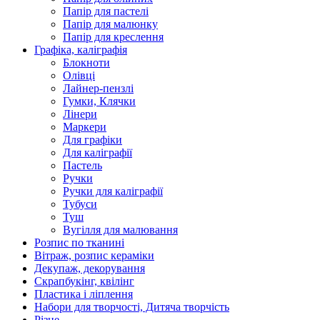
Папір для пастелі
Папір для малюнку
Папір для креслення
Графіка, каліграфія
Блокноти
Олівці
Лайнер-пензлі
Гумки, Клячки
Лінери
Маркери
Для графіки
Для каліграфії
Пастель
Ручки
Ручки для каліграфії
Тубуси
Туш
Вугілля для малювання
Розпис по тканині
Вітраж, розпис кераміки
Декупаж, декорування
Скрапбукінг, квілінг
Пластика і ліплення
Набори для творчості, Дитяча творчість
Різне