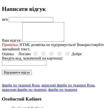
Написати відгук
ім'я
Ваш відгук:
Примітка:
HTML розмітка не підтримується! Використовуйте
звичайний текст.
Оцінка
Погано
Добре
Введіть код, зазначений на картинці:
Відправити відгук
фарби по тканині Rosa
,
акрилові фарби по тканині Rosa
,
акрилові фарби по тканині
,
фарби по тканині
Особистий Кабінет