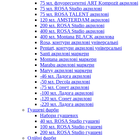
75 мл. флуоресцентні ART Kompozit акрилові
75 мл. ROSA Studio акрилові
75 мл. ROSA TALENT акрилові
120 мл. AMSTERDAM акрилові
200 мл. ROSA Studio акрилові
400 мл. ROSA Studio акрилові
400 мл. Montana BLACK акрилова
Rosa, контури акрилові універсальні
Pentart, контури акрилові універсальні
Santi акрилові маркери
Montana акрилові маркери
Marabu акрилові маркери
Marvy акрилові маркери
-46 мл. Ладога акрилові
-50 мл. Decola акрилові
-75 мл. Сонет акрилові
-100 мл. Ладога акрилові
-120 мл. Сонет акрилові
-220 мл. Ладога акрилові
Гуашеві фарби
Набори гуашевих
40 мл. ROSA Studio гуашеві
100 мл. ROSA Studio гуашеві
200 мл. ROSA Studio гуашеві
Олійні фарби