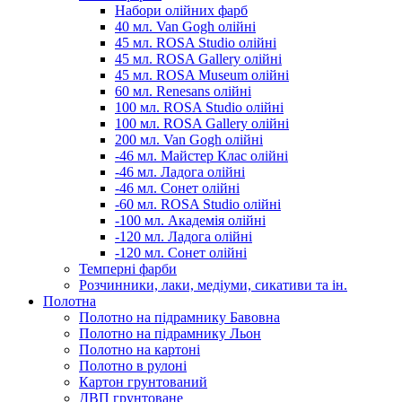
Набори олійних фарб
40 мл. Van Gogh олійні
45 мл. ROSA Studio олійні
45 мл. ROSA Gallery олійні
45 мл. ROSA Museum олійні
60 мл. Renesans олійні
100 мл. ROSA Studio олійні
100 мл. ROSA Gallery олійні
200 мл. Van Gogh олійні
-46 мл. Майстер Клас олійні
-46 мл. Ладога олійні
-46 мл. Сонет олійні
-60 мл. ROSA Studio олійні
-100 мл. Академія олійні
-120 мл. Ладога олійні
-120 мл. Сонет олійні
Темперні фарби
Розчинники, лаки, медіуми, сикативи та ін.
Полотна
Полотно на підрамнику Бавовна
Полотно на підрамнику Льон
Полотно на картоні
Полотно в рулоні
Картон грунтований
ДВП грунтоване