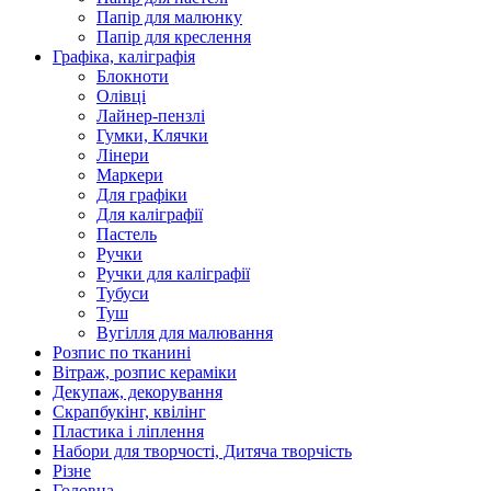
Папір для малюнку
Папір для креслення
Графіка, каліграфія
Блокноти
Олівці
Лайнер-пензлі
Гумки, Клячки
Лінери
Маркери
Для графіки
Для каліграфії
Пастель
Ручки
Ручки для каліграфії
Тубуси
Туш
Вугілля для малювання
Розпис по тканині
Вітраж, розпис кераміки
Декупаж, декорування
Скрапбукінг, квілінг
Пластика і ліплення
Набори для творчості, Дитяча творчість
Різне
Головна