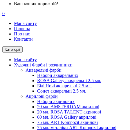
Ваш кошик порожній!
0
Мапа сайту
Головна
Про нас
Контакти
Категорії
Мапа сайту
Художні Фарби і розчинники
Акварельні фарби
Набори акварельних
ROSA Gallery акварельні 2.5 мл.
Білі Ночі акварельні 2.5 мл.
Сонет акварельні 2.5 мл.
Акрилові фарби
Набори акрилових
20 мл. AMSTERDAM акрилові
20 мл. ROSA TALENT акрилові
60 мл. ROSA Gallery акрилові
75 мл. ART Kompozit акрилові
75 мл. металіки ART Kompozit акрилові