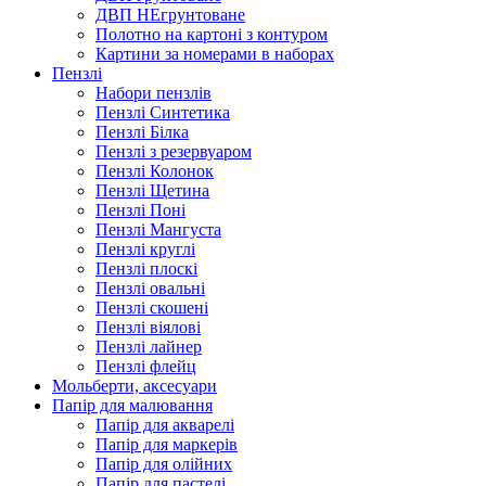
ДВП НЕгрунтоване
Полотно на картоні з контуром
Картини за номерами в наборах
Пензлі
Набори пензлів
Пензлі Синтетика
Пензлі Білка
Пензлі з резервуаром
Пензлі Колонок
Пензлі Щетина
Пензлі Поні
Пензлі Мангуста
Пензлі круглі
Пензлі плоскі
Пензлі овальні
Пензлі скошені
Пензлі віялові
Пензлі лайнер
Пензлі флейц
Мольберти, аксесуари
Папір для малювання
Папір для акварелі
Папір для маркерів
Папір для олійних
Папір для пастелі