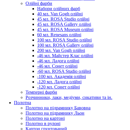
Олійні фарби
Набори олійних фарб
40 мл. Van Gogh олійні
45 мл. ROSA Studio олійні
45 мл. ROSA Gallery олійні
45 мл. ROSA Museum олійні
60 мл. Renesans олійні
100 мл. ROSA Studio олійні
100 мл. ROSA Gallery олійні
200 мл. Van Gogh олійні
-46 мл. Майстер Клас олійні
-46 мл. Ладога олійні
-46 мл. Сонет олійні
-60 мл. ROSA Studio олійні
-100 мл. Академія олійні
-120 мл. Ладога олійні
-120 мл. Сонет олійні
Темперні фарби
Розчинники, лаки, медіуми, сикативи та ін.
Полотна
Полотно на підрамнику Бавовна
Полотно на підрамнику Льон
Полотно на картоні
Полотно в рулоні
Картон грунтований