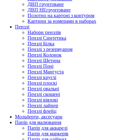
ДВП грунтоване
ДВП НЕгрунтоване
Полотно на картоні з контуром
Картини за номерами в наборах
Пензлі
Набори пензлів
Пензлі Синтетика
Пензлі Білка
Пензлі з резервуаром
Пензлі Колонок
Пензлі Щетина
Пензлі Поні
Пензлі Мангуста
Пензлі круглі
Пензлі плоскі
Пензлі овальні
Пензлі скошені
Пензлі віялові
Пензлі лайнер
Пензлі флейц
Мольберти, аксесуари
Папір для малювання
Папір для акварелі
Папір для маркерів
Папір для олійних