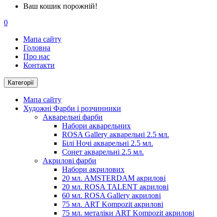
Ваш кошик порожній!
0
Мапа сайту
Головна
Про нас
Контакти
Категорії
Мапа сайту
Художні Фарби і розчинники
Акварельні фарби
Набори акварельних
ROSA Gallery акварельні 2.5 мл.
Білі Ночі акварельні 2.5 мл.
Сонет акварельні 2.5 мл.
Акрилові фарби
Набори акрилових
20 мл. AMSTERDAM акрилові
20 мл. ROSA TALENT акрилові
60 мл. ROSA Gallery акрилові
75 мл. ART Kompozit акрилові
75 мл. металіки ART Kompozit акрилові