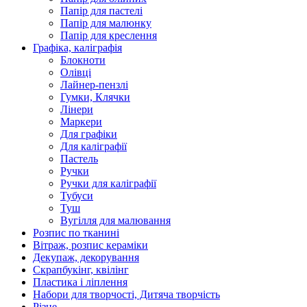
Папір для пастелі
Папір для малюнку
Папір для креслення
Графіка, каліграфія
Блокноти
Олівці
Лайнер-пензлі
Гумки, Клячки
Лінери
Маркери
Для графіки
Для каліграфії
Пастель
Ручки
Ручки для каліграфії
Тубуси
Туш
Вугілля для малювання
Розпис по тканині
Вітраж, розпис кераміки
Декупаж, декорування
Скрапбукінг, квілінг
Пластика і ліплення
Набори для творчості, Дитяча творчість
Різне