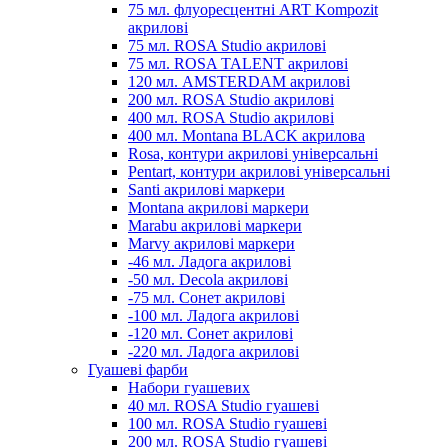
75 мл. флуоресцентні ART Kompozit
акрилові
75 мл. ROSA Studio акрилові
75 мл. ROSA TALENT акрилові
120 мл. AMSTERDAM акрилові
200 мл. ROSA Studio акрилові
400 мл. ROSA Studio акрилові
400 мл. Montana BLACK акрилова
Rosa, контури акрилові універсальні
Pentart, контури акрилові універсальні
Santi акрилові маркери
Montana акрилові маркери
Marabu акрилові маркери
Marvy акрилові маркери
-46 мл. Ладога акрилові
-50 мл. Decola акрилові
-75 мл. Сонет акрилові
-100 мл. Ладога акрилові
-120 мл. Сонет акрилові
-220 мл. Ладога акрилові
Гуашеві фарби
Набори гуашевих
40 мл. ROSA Studio гуашеві
100 мл. ROSA Studio гуашеві
200 мл. ROSA Studio гуашеві