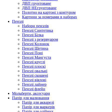
ДВП грунтоване
ДВП НЕгрунтоване
Полотно на картоні з контуром
Картини за номерами в наборах
Пензлі
Набори пензлів
Пензлі Синтетика
Пензлі Білка
Пензлі з резервуаром
Пензлі Колонок
Пензлі Щетина
Пензлі Поні
Пензлі Мангуста
Пензлі круглі
Пензлі плоскі
Пензлі овальні
Пензлі скошені
Пензлі віялові
Пензлі лайнер
Пензлі флейц
Мольберти, аксесуари
Папір для малювання
Папір для акварелі
Папір для маркерів
Папір для олійних