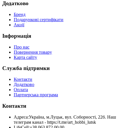
Додатково
Бренд
Подарункові сертифікати
Акції
Інформація
Про нас
Повернення товару
Карта сайту
Служба підтримки
Контакти
Додатково
Оплата
Партнерська програма
Контакти
Адреса:
Україна, м.Луцьк, вул. Соборності, 22б. Наш
телеграм канал - https://t.me/art_hobbi_lutsk
LifeCell:
+38 063 872 00 00