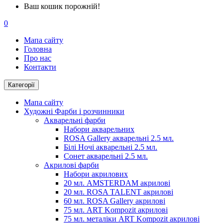
Ваш кошик порожній!
0
Мапа сайту
Головна
Про нас
Контакти
Категорії
Мапа сайту
Художні Фарби і розчинники
Акварельні фарби
Набори акварельних
ROSA Gallery акварельні 2.5 мл.
Білі Ночі акварельні 2.5 мл.
Сонет акварельні 2.5 мл.
Акрилові фарби
Набори акрилових
20 мл. AMSTERDAM акрилові
20 мл. ROSA TALENT акрилові
60 мл. ROSA Gallery акрилові
75 мл. ART Kompozit акрилові
75 мл. металіки ART Kompozit акрилові