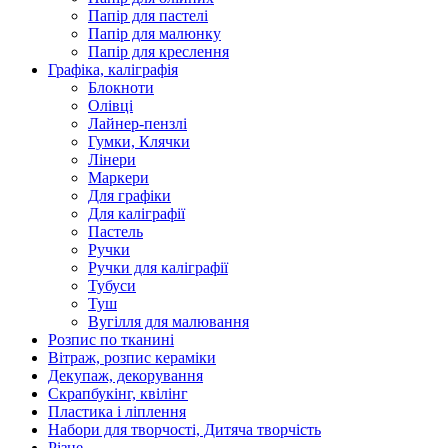
Папір для пастелі
Папір для малюнку
Папір для креслення
Графіка, каліграфія
Блокноти
Олівці
Лайнер-пензлі
Гумки, Клячки
Лінери
Маркери
Для графіки
Для каліграфії
Пастель
Ручки
Ручки для каліграфії
Тубуси
Туш
Вугілля для малювання
Розпис по тканині
Вітраж, розпис кераміки
Декупаж, декорування
Скрапбукінг, квілінг
Пластика і ліплення
Набори для творчості, Дитяча творчість
Різне