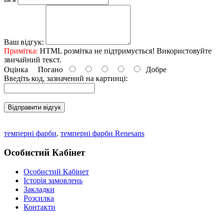
Ваш відгук:
Примітка:
HTML розмітка не підтримується! Використовуйте
звичайний текст.
Оцінка
Погано
Добре
Введіть код, зазначений на картинці:
Відправити відгук
темперні фарби
,
темперні фарби Renesans
Особистий Кабінет
Особистий Кабінет
Історія замовлень
Закладки
Розсилка
Контакти