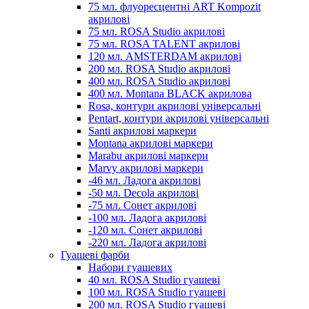
75 мл. флуоресцентні ART Kompozit
акрилові
75 мл. ROSA Studio акрилові
75 мл. ROSA TALENT акрилові
120 мл. AMSTERDAM акрилові
200 мл. ROSA Studio акрилові
400 мл. ROSA Studio акрилові
400 мл. Montana BLACK акрилова
Rosa, контури акрилові універсальні
Pentart, контури акрилові універсальні
Santi акрилові маркери
Montana акрилові маркери
Marabu акрилові маркери
Marvy акрилові маркери
-46 мл. Ладога акрилові
-50 мл. Decola акрилові
-75 мл. Сонет акрилові
-100 мл. Ладога акрилові
-120 мл. Сонет акрилові
-220 мл. Ладога акрилові
Гуашеві фарби
Набори гуашевих
40 мл. ROSA Studio гуашеві
100 мл. ROSA Studio гуашеві
200 мл. ROSA Studio гуашеві