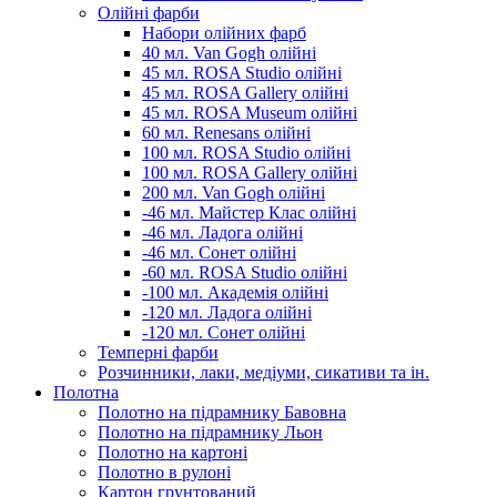
Олійні фарби
Набори олійних фарб
40 мл. Van Gogh олійні
45 мл. ROSA Studio олійні
45 мл. ROSA Gallery олійні
45 мл. ROSA Museum олійні
60 мл. Renesans олійні
100 мл. ROSA Studio олійні
100 мл. ROSA Gallery олійні
200 мл. Van Gogh олійні
-46 мл. Майстер Клас олійні
-46 мл. Ладога олійні
-46 мл. Сонет олійні
-60 мл. ROSA Studio олійні
-100 мл. Академія олійні
-120 мл. Ладога олійні
-120 мл. Сонет олійні
Темперні фарби
Розчинники, лаки, медіуми, сикативи та ін.
Полотна
Полотно на підрамнику Бавовна
Полотно на підрамнику Льон
Полотно на картоні
Полотно в рулоні
Картон грунтований