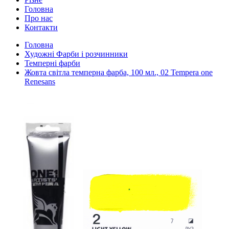
Головна
Про нас
Контакти
Головна
Художні Фарби і розчинники
Темперні фарби
Жовта світла темперна фарба, 100 мл., 02 Tempera one
Renesans