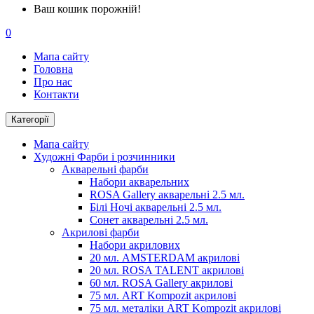
Ваш кошик порожній!
0
Мапа сайту
Головна
Про нас
Контакти
Категорії
Мапа сайту
Художні Фарби і розчинники
Акварельні фарби
Набори акварельних
ROSA Gallery акварельні 2.5 мл.
Білі Ночі акварельні 2.5 мл.
Сонет акварельні 2.5 мл.
Акрилові фарби
Набори акрилових
20 мл. AMSTERDAM акрилові
20 мл. ROSA TALENT акрилові
60 мл. ROSA Gallery акрилові
75 мл. ART Kompozit акрилові
75 мл. металіки ART Kompozit акрилові