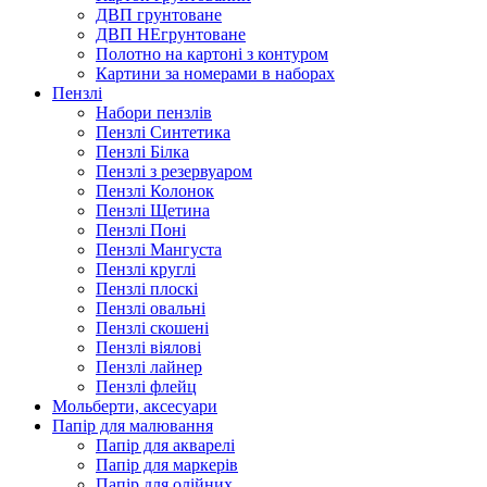
ДВП грунтоване
ДВП НЕгрунтоване
Полотно на картоні з контуром
Картини за номерами в наборах
Пензлі
Набори пензлів
Пензлі Синтетика
Пензлі Білка
Пензлі з резервуаром
Пензлі Колонок
Пензлі Щетина
Пензлі Поні
Пензлі Мангуста
Пензлі круглі
Пензлі плоскі
Пензлі овальні
Пензлі скошені
Пензлі віялові
Пензлі лайнер
Пензлі флейц
Мольберти, аксесуари
Папір для малювання
Папір для акварелі
Папір для маркерів
Папір для олійних