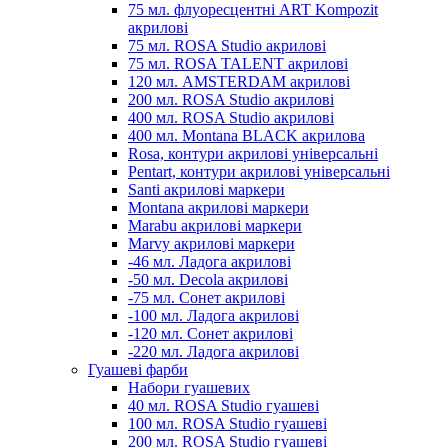
75 мл. флуоресцентні ART Kompozit
акрилові
75 мл. ROSA Studio акрилові
75 мл. ROSA TALENT акрилові
120 мл. AMSTERDAM акрилові
200 мл. ROSA Studio акрилові
400 мл. ROSA Studio акрилові
400 мл. Montana BLACK акрилова
Rosa, контури акрилові універсальні
Pentart, контури акрилові універсальні
Santi акрилові маркери
Montana акрилові маркери
Marabu акрилові маркери
Marvy акрилові маркери
-46 мл. Ладога акрилові
-50 мл. Decola акрилові
-75 мл. Сонет акрилові
-100 мл. Ладога акрилові
-120 мл. Сонет акрилові
-220 мл. Ладога акрилові
Гуашеві фарби
Набори гуашевих
40 мл. ROSA Studio гуашеві
100 мл. ROSA Studio гуашеві
200 мл. ROSA Studio гуашеві