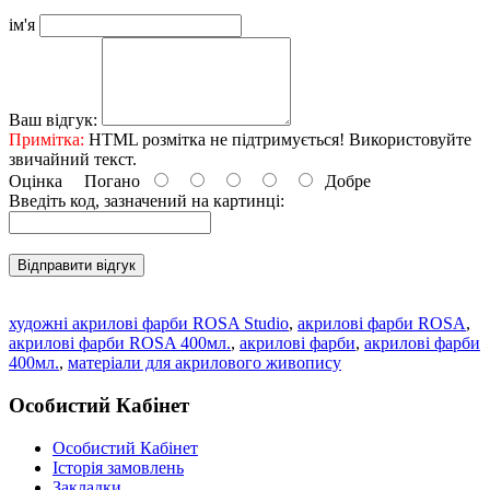
ім'я
Ваш відгук:
Примітка:
HTML розмітка не підтримується! Використовуйте
звичайний текст.
Оцінка
Погано
Добре
Введіть код, зазначений на картинці:
Відправити відгук
художні акрилові фарби ROSA Studio
,
акрилові фарби ROSA
,
акрилові фарби ROSA 400мл.
,
акрилові фарби
,
акрилові фарби
400мл.
,
матеріали для акрилового живопису
Особистий Кабінет
Особистий Кабінет
Історія замовлень
Закладки