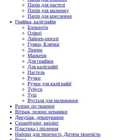
Папір для пастелі
Папір для малюнку
Папір для креслення
Графіка, каліграфія
Блокноти
Олівці
Лайнер-пензлі
Гумки, Клячки
Лінери
Маркери
Для графіки
Для каліграфії
Пастель
Ручки
Ручки для каліграфії
Тубуси
Туш
Вугілля для малювання
Розпис по тканині
Вітраж, розпис кераміки
Декупаж, декорування
Скрапбукінг, квілінг
Пластика і ліплення
Набори для творчості, Дитяча творчість
Різне