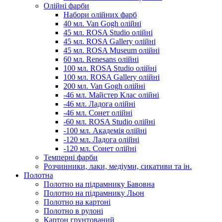
Олійні фарби
Набори олійних фарб
40 мл. Van Gogh олійні
45 мл. ROSA Studio олійні
45 мл. ROSA Gallery олійні
45 мл. ROSA Museum олійні
60 мл. Renesans олійні
100 мл. ROSA Studio олійні
100 мл. ROSA Gallery олійні
200 мл. Van Gogh олійні
-46 мл. Майстер Клас олійні
-46 мл. Ладога олійні
-46 мл. Сонет олійні
-60 мл. ROSA Studio олійні
-100 мл. Академія олійні
-120 мл. Ладога олійні
-120 мл. Сонет олійні
Темперні фарби
Розчинники, лаки, медіуми, сикативи та ін.
Полотна
Полотно на підрамнику Бавовна
Полотно на підрамнику Льон
Полотно на картоні
Полотно в рулоні
Картон грунтований